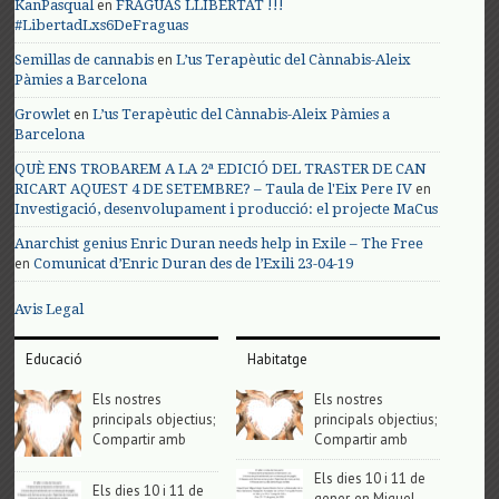
en
KanPasqual
FRAGUAS LLIBERTAT !!!
#LibertadLxs6DeFraguas
en
Semillas de cannabis
L’us Terapèutic del Cànnabis-Aleix
Pàmies a Barcelona
en
Growlet
L’us Terapèutic del Cànnabis-Aleix Pàmies a
Barcelona
QUÈ ENS TROBAREM A LA 2ª EDICIÓ DEL TRASTER DE CAN
en
RICART AQUEST 4 DE SETEMBRE? – Taula de l'Eix Pere IV
Investigació, desenvolupament i producció: el projecte MaCus
Anarchist genius Enric Duran needs help in Exile – The Free
en
Comunicat d’Enric Duran des de l’Exili 23-04-19
Avis Legal
Educació
Habitatge
Els nostres
Els nostres
principals objectius;
principals objectius;
Compartir amb
Compartir amb
Els dies 10 i 11 de
Els dies 10 i 11 de
gener, en Miguel