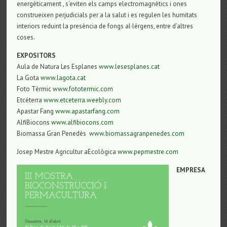
energèticament , s’eviten els camps electromagnètics i ones
construeixen perjudicials per a la salut i es regulen les humitats
interiors reduint la presència de fongs al·lèrgens, entre d’altres
coses.
EXPOSITORS
Aula de Natura Les Esplanes
www.lesesplanes.cat
La Gota
www.lagota.cat
Foto Tèrmic
www.fototermic.com
Etcéterra
www.etceterra.weebly.com
Apastar Fang
www.apastarfang.com
AlfiBiocons
www.alfibiocons.com
Biomassa Gran Penedès
www.biomassagranpenedes.com
Josep Mestre Agricultur aEcològica
www.pepmestre.com
EMPRESA