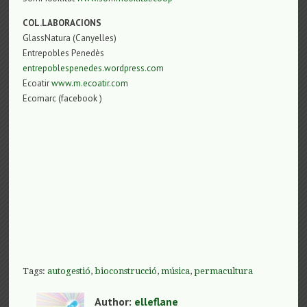
COL.LABORACIONS
GlassNatura (Canyelles)
Entrepobles Penedès
entrepoblespenedes.wordpress.com
Ecoatir
www.m.ecoatir.com
Ecomarc (facebook )
Tags:
autogestió
,
bioconstrucció
,
música
,
permacultura
Author:
elleflane