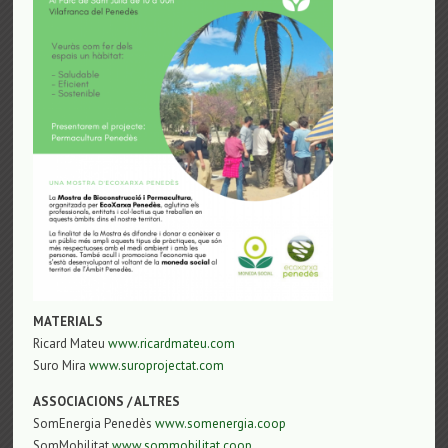
MATERIALS
Ricard Mateu
www.ricardmateu.com
Suro Mira
www.suroprojectat.com
ASSOCIACIONS / ALTRES
SomEnergia Penedès
www.somenergia.coop
SomMobilitat
www.sommobilitat.coop