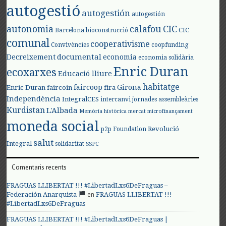
autogestió
autogestión
autogestión
autonomia
calafou
CIC
CIC
Barcelona
bioconstrucció
comunal
cooperativisme
Convivències
coopfunding
documental
Decreixement
economia
economia solidària
Enric Duran
ecoxarxes
Educació lliure
habitatge
faircoop
Girona
Enric Duran
faircoin
fira
Independència
IntegralCES
intercanvi
jornades assembleàries
Kurdistan
L'Albada
Memòria històrica
mercat
microfinançament
moneda social
Revolució
p2p Foundation
salut
Integral
solidaritat
SSPC
Comentaris recents
FRAGUAS LLIBERTAT !!! #LibertadLxs6DeFraguas –
en
Federación Anarquista
FRAGUAS LLIBERTAT !!!
#LibertadLxs6DeFraguas
FRAGUAS LLIBERTAT !!! #LibertadLxs6DeFraguas |