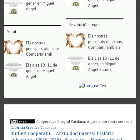
gener, en Miguel
Angel
Angel
Revolució Integral
Salut
Els nostres
principals objectius;
Els nostres
Compartir amb els
principals objectius;
Compartir amb
Els dies 10 i 11 de
gener, en Miguel
Els dies 10 i 11 de
Angel Suarez,
gener, en Miguel
Angel
Cooperativa Integral Catalana. Aquesta obra està sota una
Llicència Creative Commons
.
Butlletí Cooperatiu
Arxiu documental històric
videogràfic (2010-2018)
Ecoxarxes
Moneda Social-