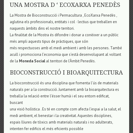
UNA MOSTRA D ‘ ECOXARXA PENEDÈS
La Mostra de Bioconstrucció i Permacultura , EcoXarxa Penedès ,
aglutina els professionals, entitats i col · lectius que treballen en
naquests àmbits dins el nostre territori.
La finalitat de la Mostra és difondre i donar a conèixer a un públic
més ampli aquests tipus de pràctiques, que són
més respectuoses amb el medi ambient i amb les persones. També
acull i promociona l’economia que s’està desenvolupant al voltant
de la
Moneda Social
al territori de l’Àmbit Penedès.
BIOCONSTRUCCIÓ I BIOARQUITECTURA
La bioconstrucció és una disciplina que fomenta l’ús de materials
naturals per a la construcció. Juntament amb la bioarquitectura es
treballa la relació entre l’ésser humà i el seu entorn edificat,
buscant
una visió holística . Es té en compte com afecta l’espai a la salut, el
medi ambient, el benestar i la creativitat. Aquestes disciplines,
espais lliures de tòxics amb materials naturals i no adulterats,
intenten fer edificis el més eficients possible