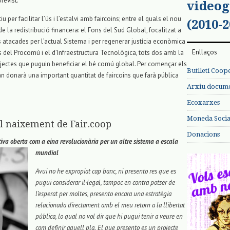
revist.
videog
 per facilitar l’ús i l’estalvi amb faircoins; entre el quals el nou
(2010-2
de la redistribució financera: el Fons del Sud Global, focalitzat a
s atacades per l’actual Sistema i per regenerar justícia econòmica
Enllaços
ons del Procomú i el d’Infraestructura Tecnològica, tots dos amb la
projectes que puguin beneficiar el bé comú global. Per començar els
Butlletí Coop
ran donarà una important quantitat de faircoins que farà pública
Arxiu documen
Ecoxarxes
Moneda Social
l naixement de Fair.coop
Donacions
iva oberta com a eina revolucionària per un altre sistema a escala
mundial
Avui no he expropiat cap banc, ni presento res que es
pugui considerar il·legal, tampoc en contra potser de
l’esperat per moltes, presento encara una estratègia
relacionada directament amb el meu retorn a la llibertat
pública, lo qual no vol dir que hi pugui tenir a veure en
com definir aquell pla.
El que presento es un projecte