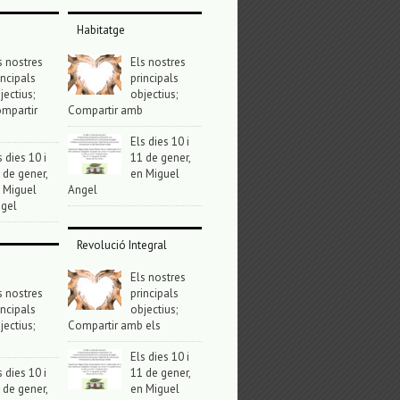
Habitatge
s nostres
Els nostres
incipals
principals
jectius;
objectius;
mpartir
Compartir amb
Els dies 10 i
s dies 10 i
11 de gener,
 de gener,
en Miguel
 Miguel
Angel
gel
Revolució Integral
Els nostres
s nostres
principals
incipals
objectius;
jectius;
Compartir amb els
Els dies 10 i
s dies 10 i
11 de gener,
 de gener,
en Miguel