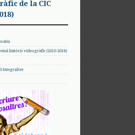
ràfic de la CIC
018)
eratiu
tal històric videogràfic (2010-2018)
-Integralces