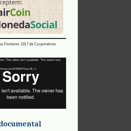
e Fronteres 2017 de Cooperatives
or: This video isn't available. The owner has
tps://vimeo.com/227063970?loop=0&_=1
 documental