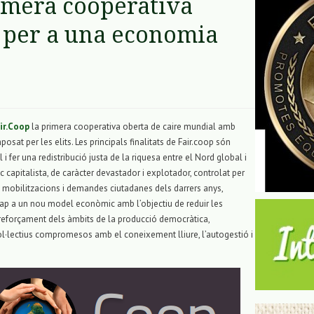
rimera cooperativa
 per a una economia
ir.Coop
la primera cooperativa oberta de caire mundial amb
osat per les elits. Les principals finalitats de Fair.coop són
i fer una redistribució justa de la riquesa entre el Nord global i
capitalista, de caràcter devastador i explotador, controlat per
s mobilitzacions i demandes ciutadanes dels darrers anys,
cap a un nou model econòmic amb l’objectiu de reduir les
reforçament dels àmbits de la producció democràtica,
ol·lectius compromesos amb el coneixement lliure, l’autogestió i