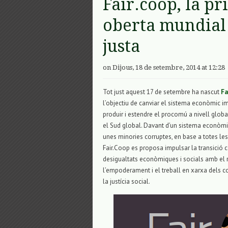
Fair.coop, la p
oberta mundial
justa
on Dijous, 18 de setembre, 2014 at 12:28
Tot just aquest 17 de setembre ha nascut
Fa
l’objectiu de canviar el sistema econòmic imp
produir i estendre el procomú a nivell global 
el Sud global. Davant d’un sistema econòmic 
unes minories corruptes, en base a totes le
Fair.Coop es proposa impulsar la transició 
desigualtats econòmiques i socials amb el 
l’empoderament i el treball en xarxa dels c
la justícia social.