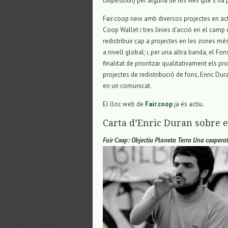
cooperation
) per alguna de les vies que s’ha p
Fair.coop neix amb diversos projectes en actiu
Coop Wallet i tres línies d’acció en el camp 
redistribuir cap a projectes en les zones mé
a nivell global; i, per una altra banda, el F
finalitat de prioritzar qualitativament els 
projectes de redistribució de fons, Enric Du
en un comunicat.
El lloc web de
Fair.coop
ja és actiu.
Carta d’Enric Duran sobre e
Fair Coop: Objectiu Planeta Terra
Una cooperat