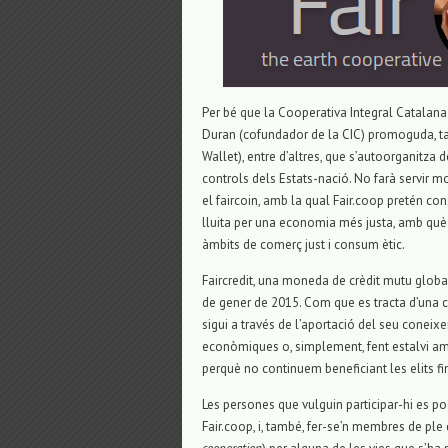
Per bé que la Cooperativa Integral Catalana 
Duran (cofundador de la CIC) promoguda, ta
Wallet), entre d’altres, que s’autoorganitza d
controls dels Estats-nació. No farà servir mo
el faircoin, amb la qual Fair.coop pretén c
lluita per una economia més justa, amb què
àmbits de comerç just i consum ètic.
Faircredit, una moneda de crèdit mutu global
de gener de 2015. Com que es tracta d’una c
sigui a través de l’aportació del seu conei
econòmiques o, simplement, fent estalvi amb
perquè no continuem beneficiant les elits fi
Les persones que vulguin participar-hi es pod
Fair.coop, i, també, fer-se’n membres de pl