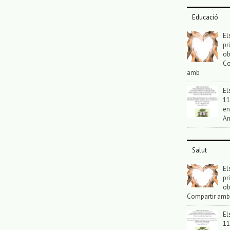
Educació
El
pr
ob
Co
amb
El
11
en
An
Salut
El
pr
ob
Compartir amb
El
11