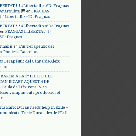
BERTAT !!! #LibertadLxs6DeFraguas
en
 Anarquista
FRAGUAS
! #LibertadLxs6DeFraguas
BERTAT !!! #LibertadLxs6DeFraguas
en
FRAGUAS LLIBERTAT !!!
s6DeFraguas
en
annabis
L’us Terapèutic del
ix Pàmies a Barcelona
us Terapèutic del Cànnabis-Aleix
celona
BAREM A LA 2ª EDICIÓ DEL
CAN RICART AQUEST 4 DE
en
Taula de l'Eix Pere IV
 desenvolupament i producció: el
us
ius Enric Duran needs help in Exile –
omunicat d’Enric Duran des de l’Exili