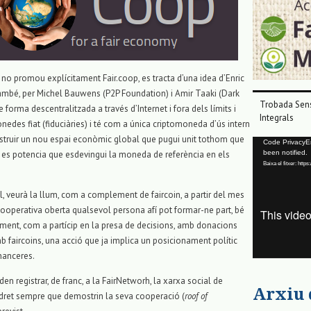
no promou explícitament Fair.coop, es tracta d’una idea d’Enric
mbé, per Michel Bauwens (P2P Foundation) i Amir Taaki (Dark
Trobada Sens
e forma descentralitzada a través d’Internet i fora dels límits i
Integrals
nedes fiat (fiduciàries) i té com a única criptomoneda d’ús intern
onstruir un nou espai econòmic global que pugui unit tothom que
Reproductor
Code PrivacyErr
 es potencia que esdevingui la moneda de referència en els
been notified.
de
Baixa el fitxer: ht
vídeo
, veurà la llum, com a complement de faircoin, a partir del mes
ooperativa oberta qualsevol persona afí pot formar-ne part, bé
xement, com a partícip en la presa de decisions, amb donacions
 faircoins, una acció que ja implica un posicionament polític
nanceres.
en registrar, de franc, a la FairNetworh, la xarxa social de
Arxiu
e dret sempre que demostrin la seva cooperació (
roof of