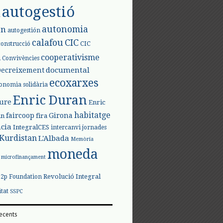
autogestió
l
autonomia
ón
autogestión
calafou
CIC
CIC
construcció
l
cooperativisme
Convivències
documental
Decreixement
ecoxarxes
onomia solidària
Enric Duran
iure
Enric
habitatge
faircoop
Girona
in
fira
cia
IntegralCES
intercanvi
jornades
Kurdistan
L'Albada
Memòria
moneda
microfinançament
Revolució Integral
p2p Foundation
itat
SSPC
ecents