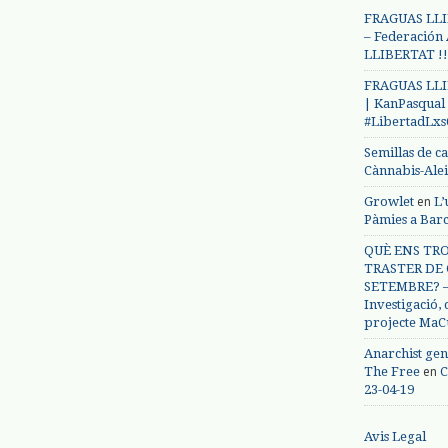
FRAGUAS LLI
– Federación
LLIBERTAT !!
FRAGUAS LLI
| KanPasqual
#LibertadLx
Semillas de c
Cànnabis-Ale
en
Growlet
L’
Pàmies a Bar
QUÈ ENS TRO
TRASTER DE 
SETEMBRE? – 
Investigació,
projecte MaC
Anarchist gen
en
The Free
C
23-04-19
Avis Legal