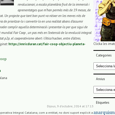
revolucionari, a escala planetària fruit de la immersió i
aprenentatges que m’han permès més de 19 mesos, de
at.
Un projecte que tant bon punt va nèixer en les meves nits de
a de prioritzar-lo i convertir-lo en una realitat abans d’assumir
 poder complir aquella determinació i presentar-lo per que sigui de
t mundial Fair Coop , un pas més en l’extensió de la revolució integral
at p2p, el cooperativisme obert i l’ètica
hacker
, entre d’altres.
Clicka les imat
ginat:
https://enricduran.cat/fair-coop-objectiu-planeta-
Categories
coop
Categories
a
alana
Arxius
Arxius
Etiquetes
Dijous, 9 d'octubre, 2014 at 17:13
anarquism
erativa Integral Catalana, com a entitat, no doni suport explícit a