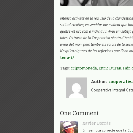
intensa activitat en la reclusió de la clandestinit
solitud creativa, va semblar-me evident que havi
qualsevol risc com a individuu. Avui em satisfà
totes.
Es tracta de la Cooperativa oberta d’ àmbi
arreu del món, però també els valors de la societ
N’explico algunes de les reflexions que l’han ori
terra-2/
Tags:
criptomoneda
,
Enric Duran
,
Fair.
Author:
cooperativ
Cooperativa Integral Cat
One Comment
Xavier Borràs
Em sembla correcte que la Coop