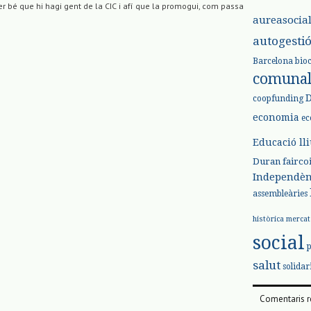
 bé que hi hagi gent de la CIC i afí que la promogui, com passa
aureasocia
autogesti
Barcelona
bio
comuna
coopfunding
economia
ec
Educació ll
Duran
fairco
Independèn
assembleàries
històrica
mercat
social
salut
solidar
Comentaris r