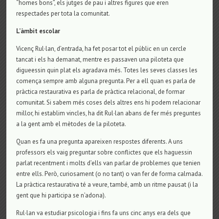
“homes bons”, els jutges de pau i altres figures que eren
respectades per tota la comunitat.
L’àmbit escolar
Vicenç Rul·lan, d’entrada, ha fet posar tot el públic en un cercle
tancat i els ha demanat, mentre es passaven una piloteta que
digueessin quin plat els agradava més. Totes les seves classes les
comença sempre amb alguna pregunta. Per a ell quan es parla de
pràctica restaurativa es parla de pràctica relacional, de formar
comunitat. Si sabem més coses dels altres ens hi podem relacionar
millor, hi establim vincles, ha dit Rul·lan abans de fer més preguntes
a la gent amb el mètodes de la piloteta.
Quan es fa una pregunta apareixen respostes diferents. A uns
professors els vaig preguntar sobre conflictes que els haguessin
parlat recentment i molts d’ells van parlar de problemes que tenien
entre ells. Però, curiosament (o no tant) o van fer de forma calmada.
La pràctica restaurativa té a veure, també, amb un ritme pausat (i la
gent que hi participa se n’adona).
Rul·lan va estudiar psicologia i fins fa uns cinc anys era dels que