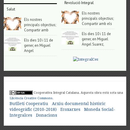
Revolució Integral
Salut
Els nostres
principals objectius;
Els nostres
Compartir amb els
principals objectius;
Compartir amb
Els dies 10 i 11 de
gener, en Miguel
Els dies 10 i 11 de
Angel Suarez,
gener, en Miguel
Angel
Cooperativa Integral Catalana. Aquesta obra està sota una
Llicència Creative Commons
.
Butlletí Cooperatiu
Arxiu documental històric
videogràfic (2010-2018)
Ecoxarxes
Moneda Social-
Integralces
Donacions