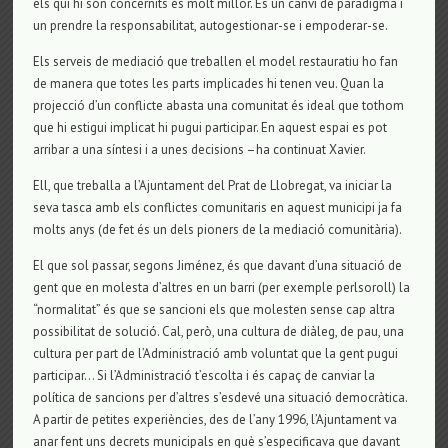
els qui hi són concernits és molt millor. És un canvi de paradigma i
un prendre la responsabilitat, autogestionar-se i empoderar-se.
Els serveis de mediació que treballen el model restauratiu ho fan
de manera que totes les parts implicades hi tenen veu. Quan la
projecció d’un conflicte abasta una comunitat és ideal que tothom
que hi estigui implicat hi pugui participar. En aquest espai es pot
arribar a una síntesi i a unes decisions –ha continuat Xavier.
Ell, que treballa a l’Ajuntament del Prat de Llobregat, va iniciar la
seva tasca amb els conflictes comunitaris en aquest municipi ja fa
molts anys (de fet és un dels pioners de la mediació comunitària).
El que sol passar, segons Jiménez, és que davant d’una situació de
gent que en molesta d’altres en un barri (per exemple perlsoroll) la
“normalitat” és que se sancioni els que molesten sense cap altra
possibilitat de solució. Cal, però, una cultura de diàleg, de pau, una
cultura per part de l’Administració amb voluntat que la gent pugui
participar… Si l’Administració t’escolta i és capaç de canviar la
política de sancions per d’altres s’esdevé una situació democràtica.
A partir de petites experiències, des de l’any 1996, l’Ajuntament va
anar fent uns decrets municipals en què s’especificava que davant