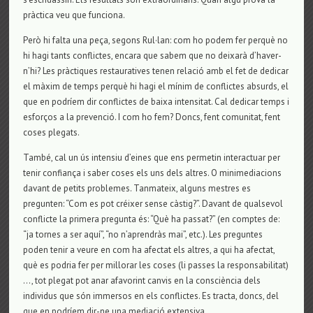
pràctica veu que funciona.
Però hi falta una peça, segons Rul·lan: com ho podem fer perquè no
hi hagi tants conflictes, encara que sabem que no deixarà d’haver-
n’hi? Les pràctiques restauratives tenen relació amb el fet de dedicar
el màxim de temps perquè hi hagi el mínim de conflictes absurds, el
que en podríem dir conflictes de baixa intensitat. Cal dedicar temps i
esforços a la prevenció. I com ho fem? Doncs, fent comunitat, fent
coses plegats.
També, cal un ús intensiu d’eines que ens permetin interactuar per
tenir confiança i saber coses els uns dels altres. O minimediacions
davant de petits problemes. Tanmateix, alguns mestres es
pregunten: “Com es pot créixer sense càstig?”. Davant de qualsevol
conflicte la primera pregunta és: “Què ha passat?” (en comptes de:
“ja tornes a ser aquí”, “no n’aprendràs mai”, etc.). Les preguntes
poden tenir a veure en com ha afectat els altres, a qui ha afectat,
què es podria fer per millorar les coses (li passes la responsabilitat)
…, tot plegat pot anar afavorint canvis en la consciència dels
individus que són immersos en els conflictes. Es tracta, doncs, del
que en podríem dir-ne una mediació extensiva.