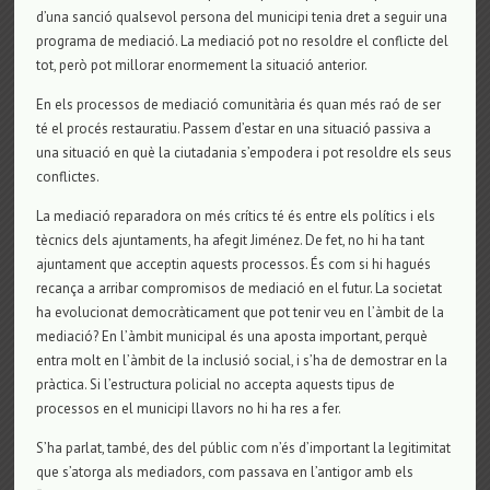
d’una sanció qualsevol persona del municipi tenia dret a seguir una
programa de mediació. La mediació pot no resoldre el conflicte del
tot, però pot millorar enormement la situació anterior.
En els processos de mediació comunitària és quan més raó de ser
té el procés restauratiu. Passem d’estar en una situació passiva a
una situació en què la ciutadania s’empodera i pot resoldre els seus
conflictes.
La mediació reparadora on més crítics té és entre els polítics i els
tècnics dels ajuntaments, ha afegit Jiménez. De fet, no hi ha tant
ajuntament que acceptin aquests processos. És com si hi hagués
recança a arribar compromisos de mediació en el futur. La societat
ha evolucionat democràticament que pot tenir veu en l’àmbit de la
mediació? En l’àmbit municipal és una aposta important, perquè
entra molt en l’àmbit de la inclusió social, i s’ha de demostrar en la
pràctica. Si l’estructura policial no accepta aquests tipus de
processos en el municipi llavors no hi ha res a fer.
S’ha parlat, també, des del públic com n’és d’important la legitimitat
que s’atorga als mediadors, com passava en l’antigor amb els