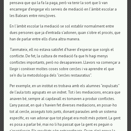
pensava que qui la fa la paga, però va tenir la sort que li van
encarregar d’engegar els serveis de mediació en l’àmbit escolar a
les Balears entre nins/joves.
En l’àmbit escolar la mediació se sol establir normalment entre
dues persones que ja d’entrada s’adonen, quan s’obre el procés, que
han de parlar entre ells d’una altra manera.
Tanmateix, ell no estava satisfet d’haver d’esperar que sorgís el
conflicte. De fet, la cultura de mediació fa que hi hagi menys
conflictes importants, però no desapareixen. Llavors va començar a
llegir i conèixer moltes coses sobre cercles i va aprendre el que
se’n diu la metodologia dels “cercles restauratius”.
Per exemple, en un institut es trobava amb els alumnes “expulsats”
de l’aula tots agrupats en un indret. Tot i les mediacions, encara que
anaven bé, sempre al capdavall es tornaven a produir conflictes.
L’any passat, en què s’havien fet diverses mediacions, en posar-ho
tot al cercle, asseguts tots junts, donant paraules amb un sistema
específic, es van adonar que tot plegat era molt més potent. La gent
es posa a parlar bé, mai no li ha passat que la gent es peguin o
s’escridassin. Els resultats són extraordinaris. Quan algú prova la