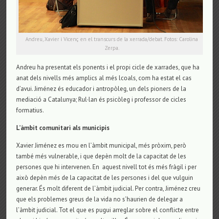
Andreu, Xavier i Vicenç en el transcurs de la xerrada/debat. Fotos: Carolina
Zerpa.
Andreu ha presentat els ponents i el propi cicle de xarrades, que ha
anat dels nivells més amplics al més lcoals, com ha estat el cas
d’avui. Jiménez és educador i antropòleg, un dels pioners de la
mediació a Catalunya; Rul·lan és psicòleg i professor de cicles
formatius.
L’àmbit comunitari als municipis
Xavier Jiménez es mou en l’àmbit municipal, més pròxim, però
també més vulnerable, i que depèn molt de la capacitat de les
persones que hi intervenen. En aquest nivell tot és més fràgil i per
això depèn més de la capacitat de les persones i del que vulguin
generar. És molt diferent de l’àmbit judicial. Per contra, Jiménez creu
que els problemes greus de la vida no s’haurien de delegar a
l’àmbit judicial. Tot el que es pugui arreglar sobre el conflicte entre