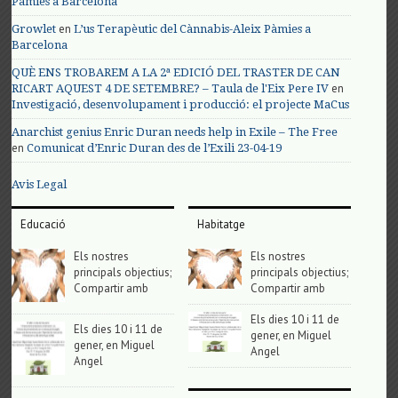
Pàmies a Barcelona
en
Growlet
L’us Terapèutic del Cànnabis-Aleix Pàmies a
Barcelona
QUÈ ENS TROBAREM A LA 2ª EDICIÓ DEL TRASTER DE CAN
en
RICART AQUEST 4 DE SETEMBRE? – Taula de l'Eix Pere IV
Investigació, desenvolupament i producció: el projecte MaCus
Anarchist genius Enric Duran needs help in Exile – The Free
en
Comunicat d’Enric Duran des de l’Exili 23-04-19
Avis Legal
Educació
Habitatge
Els nostres
Els nostres
principals objectius;
principals objectius;
Compartir amb
Compartir amb
Els dies 10 i 11 de
Els dies 10 i 11 de
gener, en Miguel
gener, en Miguel
Angel
Angel