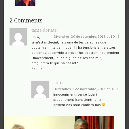
2 Comments
tania donate
Divendres, 20 de setembre, 2013 at 10:48
Hola;
si m’estàs llegint, i ets una de les persones que
dubtem en intervenir quan hi ha tensions entre altres
persones, et convido a provar-ho: acostem-nos, prudent
i inocentment, i quan alguna d’elles ens miri,
preguntem-li: què ha passat?
Petons
tania
Divendres, 1 de novembre, 2013 at 02:08
innocentment (sense jutjar)
prudentment (conscientment)
deixem-nos anar, confiem-nos