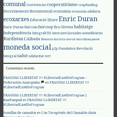
comunal
cooperativisme
Convivències
coopfunding
documental
Decreixement
economia
economia solidària
Enric Duran
ecoxarxes
Educació lliure
habitatge
faircoop
Girona
Enric Duran
faircoin
fira
Independència
IntegralCES
intercanvi
jornades assembleàries
Kurdistan
L'Albada
Memòria històrica
mercat
microfinançament
moneda social
Revolució
p2p Foundation
salut
Integral
solidaritat
SSPC
Comentaris recents
FRAGUAS LLIBERTAT !!! #LibertadLxs6DeFraguas –
en
Federación Anarquista
FRAGUAS LLIBERTAT !!!
#LibertadLxs6DeFraguas
FRAGUAS LLIBERTAT !!! #LibertadLxs6DeFraguas |
en
KanPasqual
FRAGUAS LLIBERTAT !!!
#LibertadLxs6DeFraguas
en
Semillas de cannabis
L’us Terapèutic del Cànnabis-Aleix