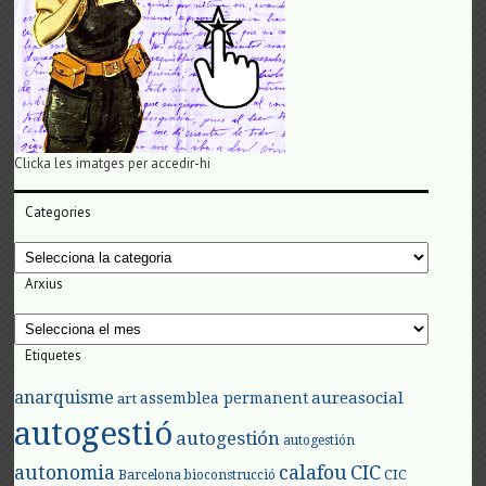
Clicka les imatges per accedir-hi
Categories
Categories
Arxius
Arxius
Etiquetes
anarquisme
aureasocial
assemblea permanent
art
autogestió
autogestión
autogestión
autonomia
calafou
CIC
CIC
Barcelona
bioconstrucció