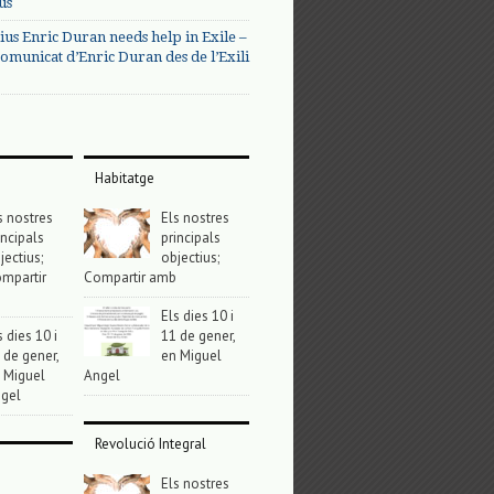
us
ius Enric Duran needs help in Exile –
omunicat d’Enric Duran des de l’Exili
Habitatge
s nostres
Els nostres
incipals
principals
jectius;
objectius;
mpartir
Compartir amb
Els dies 10 i
s dies 10 i
11 de gener,
 de gener,
en Miguel
 Miguel
Angel
gel
Revolució Integral
Els nostres