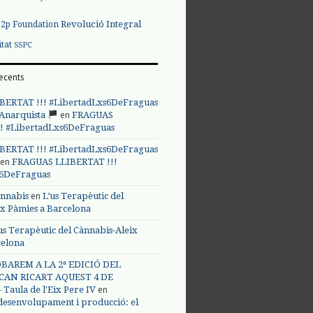
Revolució Integral
p2p Foundation
itat
SSPC
ecents
BERTAT !!! #LibertadLxs6DeFraguas
en
 Anarquista
FRAGUAS
! #LibertadLxs6DeFraguas
BERTAT !!! #LibertadLxs6DeFraguas
en
FRAGUAS LLIBERTAT !!!
s6DeFraguas
en
annabis
L’us Terapèutic del
ix Pàmies a Barcelona
us Terapèutic del Cànnabis-Aleix
celona
BAREM A LA 2ª EDICIÓ DEL
CAN RICART AQUEST 4 DE
en
Taula de l'Eix Pere IV
 desenvolupament i producció: el