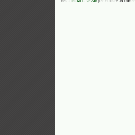
Heu d'
iniciar la sessió
per escriure un comen