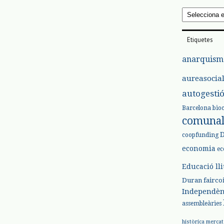
Arxius
Etiquetes
anarquism
aureasocia
autogesti
Barcelona
bio
comuna
coopfunding
economia
ec
Educació ll
Duran
fairco
Independèn
assembleàries
històrica
mercat