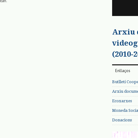
tari.
Arxiu
videog
(2010-2
Enllaços
Butlletí Coop
Arxiu documen
Ecoxarxes
Moneda Social
Donacions