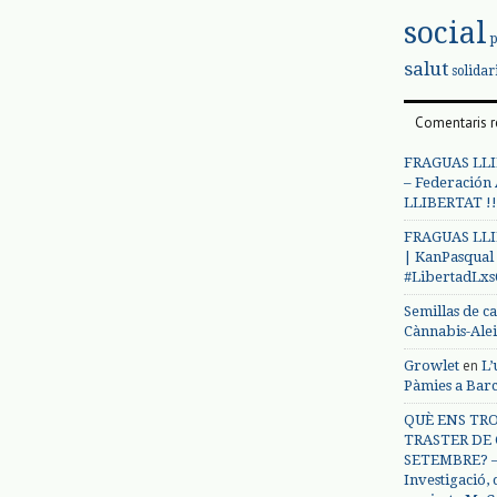
social
salut
solidar
Comentaris r
FRAGUAS LLI
– Federación
LLIBERTAT !!
FRAGUAS LLI
| KanPasqual
#LibertadLx
Semillas de c
Cànnabis-Ale
en
Growlet
L’
Pàmies a Bar
QUÈ ENS TRO
TRASTER DE 
SETEMBRE? – 
Investigació,