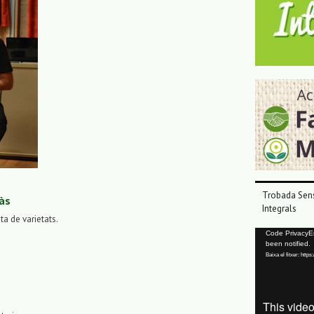
Trobada Sens
às
Integrals
sta de varietats.
Reproductor
Code PrivacyErr
been notified.
de
Baixa el fitxer: ht
vídeo