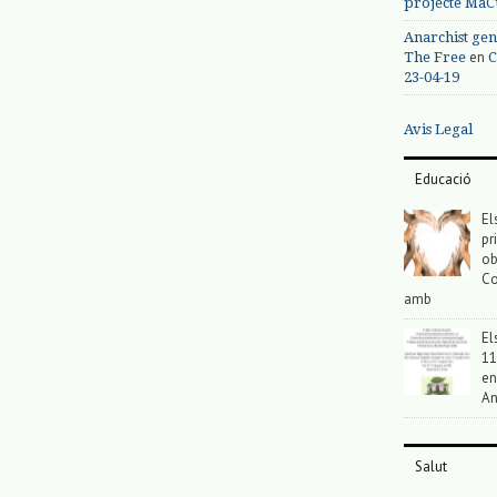
projecte MaC
Anarchist gen
en
The Free
C
23-04-19
Avis Legal
Educació
El
pr
ob
Co
amb
El
11
en
An
Salut