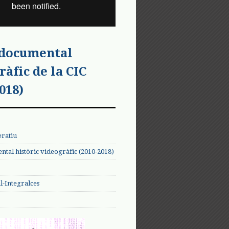
 documental
ràfic de la CIC
018)
eratiu
tal històric videogràfic (2010-2018)
-Integralces