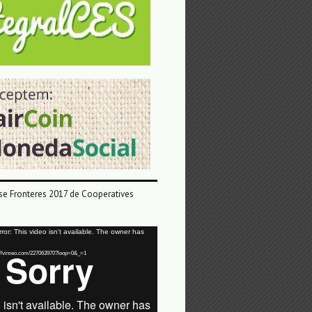
e Fronteres 2017 de Cooperatives
or: This video isn't available. The owner has
tps://vimeo.com/227063970?loop=0&_=1