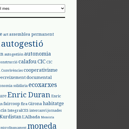
e
assemblea permanent
art
autogestió
l
autonomia
ón
autogestión
calafou
CIC
CIC
construcció
l
cooperativisme
Convivències
documental
Decreixement
ecoxarxes
onomia solidària
Enric Duran
iure
Enric
habitatge
faircoop
Girona
in
fira
cia
IntegralCES
intercanvi
jornades
Kurdistan
L'Albada
Memòria
moneda
microfinançament