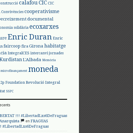
calafou
CIC
CIC
construcció
l
cooperativisme
Convivències
documental
Decreixement
ecoxarxes
onomia solidària
Enric Duran
iure
Enric
habitatge
faircoop
Girona
in
fira
cia
IntegralCES
intercanvi
jornades
Kurdistan
L'Albada
Memòria
moneda
microfinançament
Revolució Integral
p2p Foundation
itat
SSPC
ecents
BERTAT !!! #LibertadLxs6DeFraguas
en
 Anarquista
FRAGUAS
! #LibertadLxs6DeFraguas