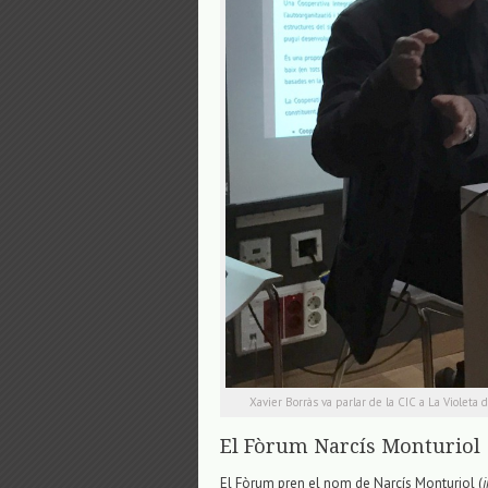
Xavier Borràs va parlar de la CIC a La Violeta 
El Fòrum Narcís Monturiol
El Fòrum pren el nom de Narcís Monturiol (