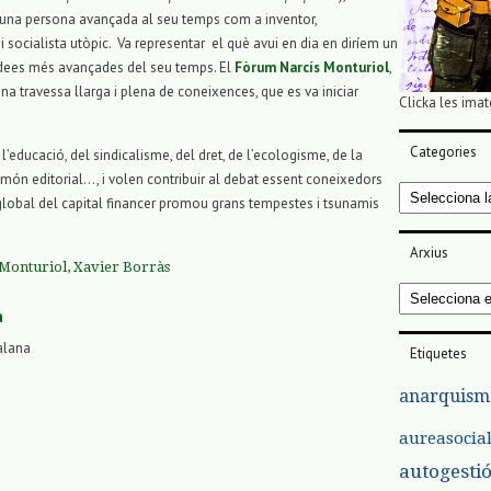
r una persona avançada al seu temps com a inventor,
 i socialista utòpic. Va representar el què avui en dia en diríem un
 idees més avançades del seu temps. El
Fòrum Narcís Monturiol
,
na travessa llarga i plena de coneixences, que es va iniciar
Clicka les imat
Categories
’educació, del sindicalisme, del dret, de l’ecologisme, de la
l món editorial…, i volen contribuir al debat essent coneixedors
Categories
lobal del capital financer promou grans tempestes i tsunamis
Arxius
Monturiol
,
Xavier Borràs
Arxius
a
alana
Etiquetes
anarquism
aureasocia
autogesti