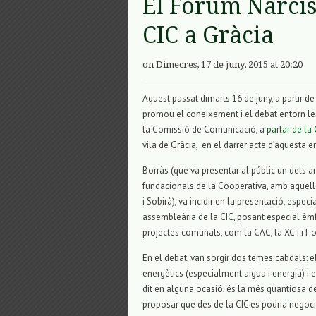
El Fòrum Narcís
CIC a Gràcia
on Dimecres, 17 de juny, 2015 at 20:20
Aquest passat dimarts 16 de juny, a partir de 
promou el coneixement i el debat entorn les
la Comissió de Comunicació, a
parlar de la
vila de Gràcia, en el darrer acte d’aquesta e
Borràs (que va presentar al públic un dels an
fundacionals de la Cooperativa, amb aquelle
i Sobirà), va incidir en la presentació, espec
assembleària de la CIC, posant especial èm
projectes comunals, com la CAC, la XCTiT o l
En el debat, van sorgir dos temes cabdals: 
energètics (especialment aigua i energia) i 
dit en alguna ocasió, és la més quantiosa de 
proposar que des de la CIC es podria negocia