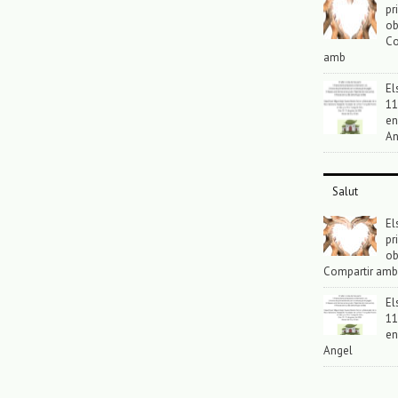
pr
ob
Co
amb
El
11
en
An
Salut
El
pr
ob
Compartir amb
El
11
en
Angel