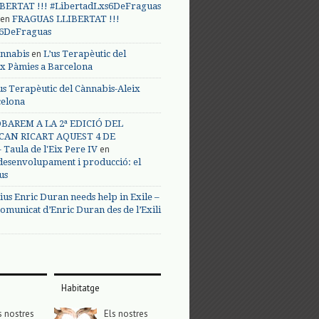
BERTAT !!! #LibertadLxs6DeFraguas
en
FRAGUAS LLIBERTAT !!!
s6DeFraguas
en
annabis
L’us Terapèutic del
ix Pàmies a Barcelona
us Terapèutic del Cànnabis-Aleix
celona
BAREM A LA 2ª EDICIÓ DEL
CAN RICART AQUEST 4 DE
en
Taula de l'Eix Pere IV
 desenvolupament i producció: el
us
ius Enric Duran needs help in Exile –
omunicat d’Enric Duran des de l’Exili
Habitatge
s nostres
Els nostres