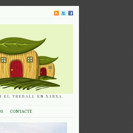
I EL TREBALL EN XARXA.
OS
CONTACTE