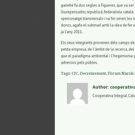
gairebé fa dos segles a Figueres, que va se
lliurepensador, republicà, federalista català
«personatge transversal» i va fer seves les
doncs, agafa el submarí amb la idea de fer u
ja l’any 2011.
Els seus integrants provenen dels camps de l
petita empresa, de l’àmbit de la recerca, de
que el paradigma ambiental i l’hegemonia g
adversos pels pobles.
Tags:
CIC
,
Decreixement
,
Fòrum Narcís 
Author:
cooperativ
Cooperativa Integral Cat