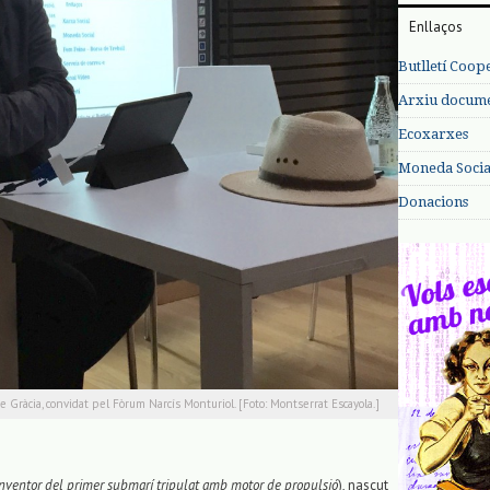
Enllaços
Butlletí Coop
Arxiu documen
Ecoxarxes
Moneda Social
Donacions
de Gràcia, convidat pel Fòrum Narcís Monturiol. [Foto: Montserrat Escayola.]
inventor del primer submarí tripulat amb motor de propulsió
), nascut