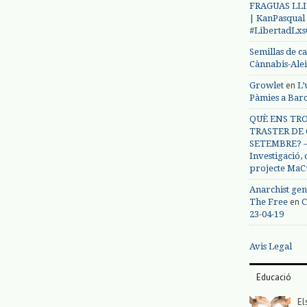
FRAGUAS LLI
| KanPasqual
#LibertadLx
Semillas de c
Cànnabis-Ale
en
Growlet
L’
Pàmies a Bar
QUÈ ENS TRO
TRASTER DE 
SETEMBRE? – 
Investigació,
projecte MaC
Anarchist gen
en
The Free
C
23-04-19
Avis Legal
Educació
El