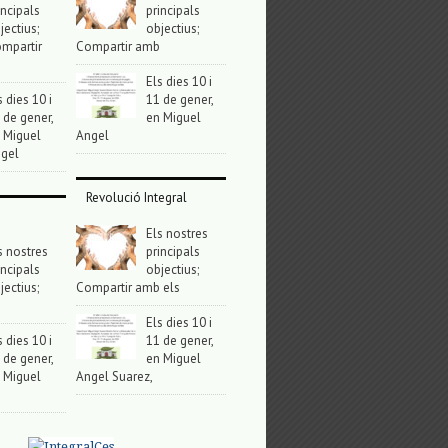
incipals
principals
jectius;
objectius;
mpartir
Compartir amb
Els dies 10 i
s dies 10 i
11 de gener,
 de gener,
en Miguel
 Miguel
Angel
gel
Revolució Integral
Els nostres
s nostres
principals
incipals
objectius;
jectius;
Compartir amb els
Els dies 10 i
s dies 10 i
11 de gener,
 de gener,
en Miguel
 Miguel
Angel Suarez,