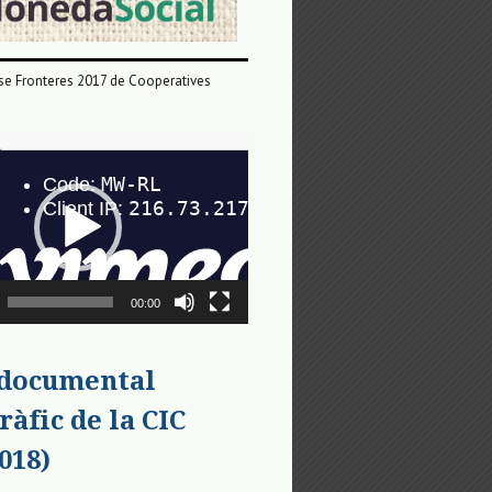
e Fronteres 2017 de Cooperatives
00:00
 documental
ràfic de la CIC
018)