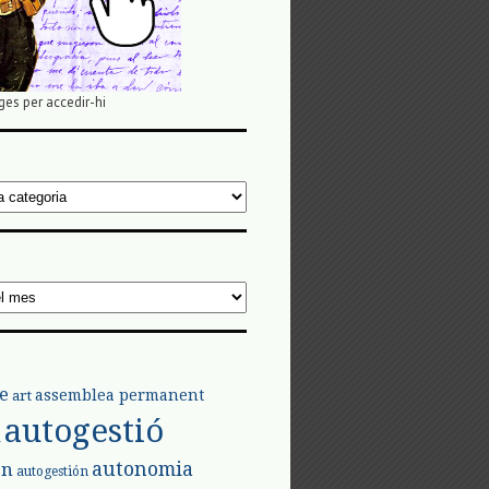
ges per accedir-hi
e
assemblea permanent
art
autogestió
l
autonomia
ón
autogestión