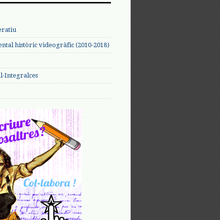
eratiu
tal històric videogràfic (2010-2018)
-Integralces