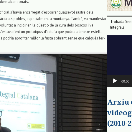
troben abandonats.
oficial s’havia encarregat d’esborrar qualsevol rastre dels
àcia als pobles, especialment a muntanya. També, va manifestar
Trobada Sens
voluntat a incidir en la qüestió de la cura dels boscos i va
Integrals
s’estava fent un prototipus d’estufa que podria admetre estella
Reproductor
podria aprofitar millor la fusta sobrant sense que calgués fer-
de
vídeo
00:00
Arxiu
videog
(2010-2