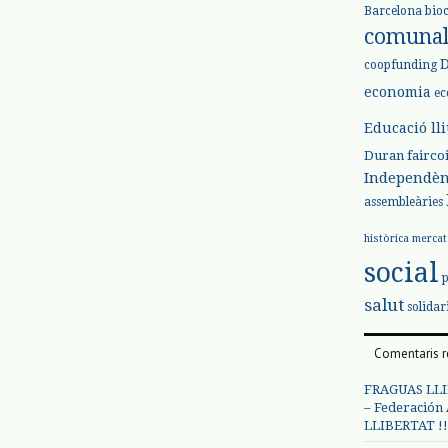
Barcelona
bio
comuna
coopfunding
economia
ec
Educació ll
Duran
fairco
Independèn
assembleàries
històrica
mercat
social
salut
solidar
Comentaris r
FRAGUAS LLI
– Federación
LLIBERTAT !!