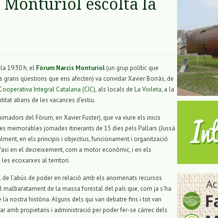
 Monturiol escolta la
la 19:30 h, el
Fòrum Narcís Monturiol
(un grup polític que
 grans qüestions que ens afecten) va convidar Xavier Borràs, de
 Cooperativa Integral Catalana (CIC)
, als locals de
La Violeta
, a la
ntitat abans de les vacances d’estiu.
imadors del Fòrum, en Xavier Fuster), que va viure els inicis
s memorables jornades itinerants de 15 dies pels Pallars (Jussà
ialment, en els principis i objectius, funcionament i organització
fasi en el decreixement, com a motor econòmic, i en els
es ecoxarxes al territori.
el de l’abús de poder en relació amb els anomenats recursos
el malbaratament de la massa forestal del país que, com ja s’ha
la nostra història. Alguns dels qui van debatre fins i tot van
r amb propietaris i administració per poder fer-se càrrec dels