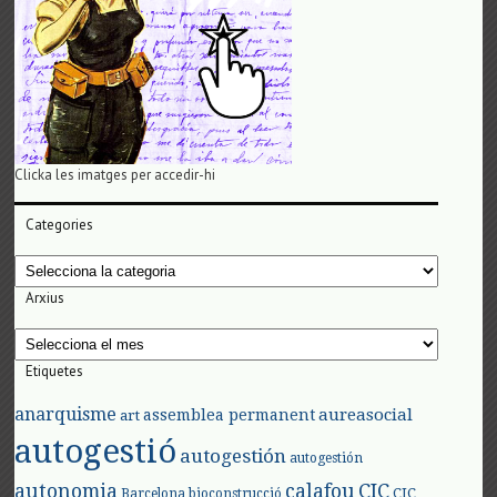
Clicka les imatges per accedir-hi
Categories
Categories
Arxius
Arxius
Etiquetes
anarquisme
aureasocial
assemblea permanent
art
autogestió
autogestión
autogestión
autonomia
calafou
CIC
CIC
Barcelona
bioconstrucció