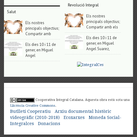
Revolució Integral
Salut
Els nostres
principals objectius;
Els nostres
Compartir amb els
principals objectius;
Compartir amb
Els dies 10 i 11 de
gener, en Miguel
Els dies 10 i 11 de
Angel Suarez,
gener, en Miguel
Angel
Cooperativa Integral Catalana. Aquesta obra està sota una
Llicència Creative Commons
.
Butlletí Cooperatiu
Arxiu documental històric
videogràfic (2010-2018)
Ecoxarxes
Moneda Social-
Integralces
Donacions