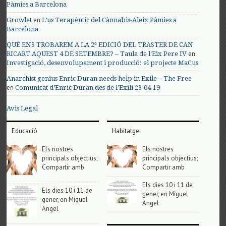
Pàmies a Barcelona
en
Growlet
L’us Terapèutic del Cànnabis-Aleix Pàmies a
Barcelona
QUÈ ENS TROBAREM A LA 2ª EDICIÓ DEL TRASTER DE CAN
en
RICART AQUEST 4 DE SETEMBRE? – Taula de l'Eix Pere IV
Investigació, desenvolupament i producció: el projecte MaCus
Anarchist genius Enric Duran needs help in Exile – The Free
en
Comunicat d’Enric Duran des de l’Exili 23-04-19
Avis Legal
Educació
Habitatge
Els nostres
Els nostres
principals objectius;
principals objectius;
Compartir amb
Compartir amb
Els dies 10 i 11 de
Els dies 10 i 11 de
gener, en Miguel
gener, en Miguel
Angel
Angel