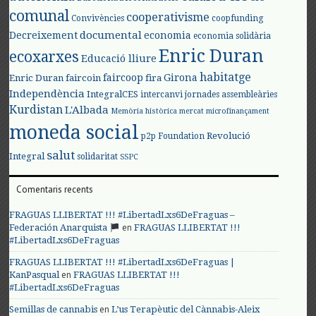
comunal
cooperativisme
Convivències
coopfunding
documental
Decreixement
economia
economia solidària
Enric Duran
ecoxarxes
Educació lliure
habitatge
faircoop
Girona
Enric Duran
faircoin
fira
Independència
IntegralCES
intercanvi
jornades assembleàries
Kurdistan
L'Albada
Memòria històrica
mercat
microfinançament
moneda social
Revolució
p2p Foundation
salut
Integral
solidaritat
SSPC
Comentaris recents
FRAGUAS LLIBERTAT !!! #LibertadLxs6DeFraguas –
en
Federación Anarquista
FRAGUAS LLIBERTAT !!!
#LibertadLxs6DeFraguas
FRAGUAS LLIBERTAT !!! #LibertadLxs6DeFraguas |
en
KanPasqual
FRAGUAS LLIBERTAT !!!
#LibertadLxs6DeFraguas
en
Semillas de cannabis
L’us Terapèutic del Cànnabis-Aleix