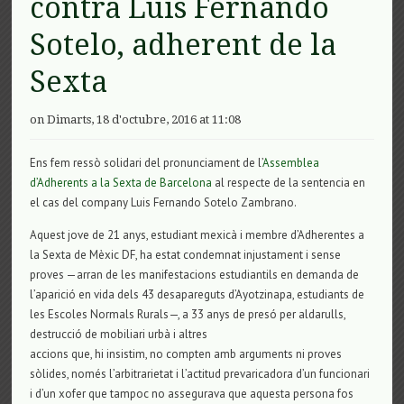
contra Luis Fernando
Sotelo, adherent de la
Sexta
on Dimarts, 18 d'octubre, 2016 at 11:08
Ens fem ressò solidari del pronunciament de l’
Assemblea
d’Adherents a la Sexta de Barcelona
al respecte de la sentencia en
el cas del company Luis Fernando Sotelo Zambrano.
Aquest jove de 21 anys, estudiant mexicà i membre d’Adherentes a
la Sexta de Mèxic DF, ha estat condemnat injustament i sense
proves —arran de les manifestacions estudiantils en demanda de
l’aparició en vida dels 43 desapareguts d’Ayotzinapa, estudiants de
les Escoles Normals Rurals—, a 33 anys de presó per aldarulls,
destrucció de mobiliari urbà i altres
accions que, hi insistim, no compten amb arguments ni proves
sòlides, només l’arbitrarietat i l’actitud prevaricadora d’un funcionari
i d’un xofer que tampoc no assegurava que aquesta persona fos