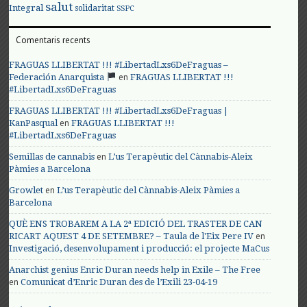
salut
Integral
solidaritat
SSPC
Comentaris recents
FRAGUAS LLIBERTAT !!! #LibertadLxs6DeFraguas –
en
Federación Anarquista
FRAGUAS LLIBERTAT !!!
#LibertadLxs6DeFraguas
FRAGUAS LLIBERTAT !!! #LibertadLxs6DeFraguas |
en
KanPasqual
FRAGUAS LLIBERTAT !!!
#LibertadLxs6DeFraguas
en
Semillas de cannabis
L’us Terapèutic del Cànnabis-Aleix
Pàmies a Barcelona
en
Growlet
L’us Terapèutic del Cànnabis-Aleix Pàmies a
Barcelona
QUÈ ENS TROBAREM A LA 2ª EDICIÓ DEL TRASTER DE CAN
en
RICART AQUEST 4 DE SETEMBRE? – Taula de l'Eix Pere IV
Investigació, desenvolupament i producció: el projecte MaCus
Anarchist genius Enric Duran needs help in Exile – The Free
en
Comunicat d’Enric Duran des de l’Exili 23-04-19