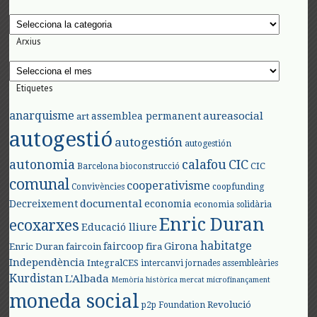
Categories
Arxius
Arxius
Etiquetes
anarquisme
aureasocial
assemblea permanent
art
autogestió
autogestión
autogestión
autonomia
calafou
CIC
CIC
Barcelona
bioconstrucció
comunal
cooperativisme
Convivències
coopfunding
documental
Decreixement
economia
economia solidària
Enric Duran
ecoxarxes
Educació lliure
habitatge
faircoop
Girona
Enric Duran
faircoin
fira
Independència
IntegralCES
intercanvi
jornades assembleàries
Kurdistan
L'Albada
Memòria històrica
mercat
microfinançament
moneda social
Revolució
p2p Foundation