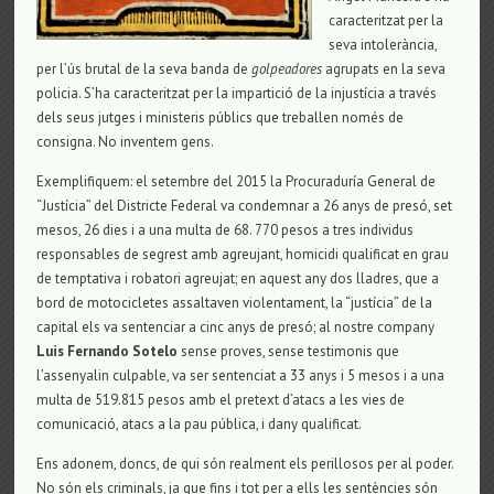
caracteritzat per la
seva intolerància,
per l’ús brutal de la seva banda de
golpeadores
agrupats en la seva
policia. S’ha caracteritzat per la impartició de la injustícia a través
dels seus jutges i ministeris públics que treballen només de
consigna. No inventem gens.
Exemplifiquem: el setembre del 2015 la Procuraduría General de
“Justícia” del Districte Federal va condemnar a 26 anys de presó, set
mesos, 26 dies i a una multa de 68. 770 pesos a tres individus
responsables de segrest amb agreujant, homicidi qualificat en grau
de temptativa i robatori agreujat; en aquest any dos lladres, que a
bord de motocicletes assaltaven violentament, la “justícia” de la
capital els va sentenciar a cinc anys de presó; al nostre company
Luis Fernando Sotelo
sense proves, sense testimonis que
l’assenyalin culpable, va ser sentenciat a 33 anys i 5 mesos i a una
multa de 519.815 pesos amb el pretext d’atacs a les vies de
comunicació, atacs a la pau pública, i dany qualificat.
Ens adonem, doncs, de qui són realment els perillosos per al poder.
No són els criminals, ja que fins i tot per a ells les sentències són