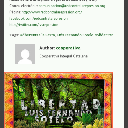
Correu electrònic:
comunicacion@redcontralarepresion.org
Pàgina:
http://www.redcontralarepresion.org/
facebook.com/redcontralarepresion
http://twitter.com/rvsrepresion
Tags:
Adherents a la Sexta
,
Luis Fernando Sotelo
,
solidaritat
Author:
cooperativa
Cooperativa Integral Catalana