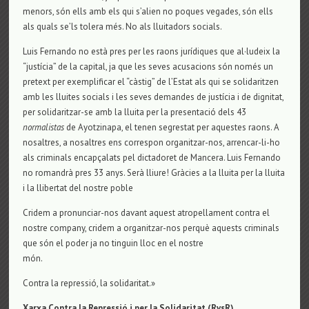
menors, són ells amb els qui s’alien no poques vegades, són ells
als quals se’ls tolera més. No als lluitadors socials.
Luis Fernando no està pres per les raons jurídiques que al·ludeix la
“justícia” de la capital, ja que les seves acusacions són només un
pretext per exemplificar el “càstig” de l’Estat als qui se solidaritzen
amb les lluites socials i les seves demandes de justícia i de dignitat,
per solidaritzar-se amb la lluita per la presentació dels 43
normalistas
de Ayotzinapa, el tenen segrestat per aquestes raons. A
nosaltres, a nosaltres ens correspon organitzar-nos, arrencar-li-ho
als criminals encapçalats pel dictadoret de Mancera. Luis Fernando
no romandrà pres 33 anys. Serà lliure! Gràcies a la lluita per la lluita
i la llibertat del nostre poble
Cridem a pronunciar-nos davant aquest atropellament contra el
nostre company, cridem a organitzar-nos perquè aquests criminals
que són el poder ja no tinguin lloc en el nostre
món.
Contra la repressió, la solidaritat.»
Xarxa Contra la Repressió i per la Solidaritat (RvsR)