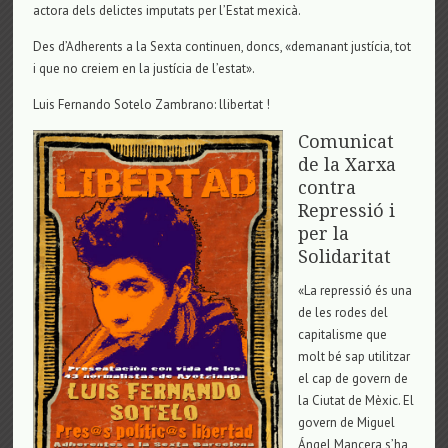
actora dels delictes imputats per l’Estat mexicà.
Des d’Adherents a la Sexta continuen, doncs, «demanant justícia, tot
i que no creiem en la justícia de l’estat».
Luis Fernando Sotelo Zambrano: llibertat !
Comunicat
de la Xarxa
contra
Repressió i
per la
Solidaritat
«La repressió és una
de les rodes del
capitalisme que
molt bé sap utilitzar
el cap de govern de
la Ciutat de Mèxic. El
govern de Miguel
Ángel Mancera s’ha