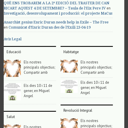
QUÈ ENS TROBAREM A LA 2ª EDICIÓ DEL TRASTER DE CAN
en
RICART AQUEST 4 DE SETEMBRE? – Taula de l'Eix Pere IV
Investigació, desenvolupament i producció: el projecte MaCus
Anarchist genius Enric Duran needs help in Exile – The Free
en
Comunicat d’Enric Duran des de l’Exili 23-04-19
Avis Legal
Educació
Habitatge
Els nostres
Els nostres
principals objectius;
principals objectius;
Compartir amb
Compartir amb
Els dies 10 i 11 de
Els dies 10 i 11 de
gener, en Miguel
gener, en Miguel
Angel
Angel
Revolució Integral
Salut
Els nostres
principals objectius;
Els nostres