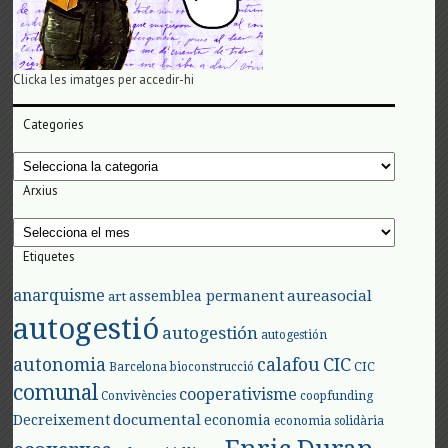
Clicka les imatges per accedir-hi
Categories
Categories
Arxius
Arxius
Etiquetes
anarquisme
aureasocial
assemblea permanent
art
autogestió
autogestión
autogestión
autonomia
calafou
CIC
CIC
Barcelona
bioconstrucció
comunal
cooperativisme
Convivències
coopfunding
documental
Decreixement
economia
economia solidària