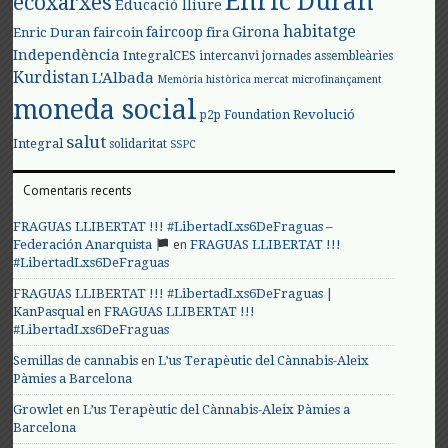
Enric Duran
ecoxarxes
Educació lliure
habitatge
faircoop
Girona
Enric Duran
faircoin
fira
Independència
IntegralCES
intercanvi
jornades assembleàries
Kurdistan
L'Albada
Memòria històrica
mercat
microfinançament
moneda social
Revolució
p2p Foundation
salut
Integral
solidaritat
SSPC
Comentaris recents
FRAGUAS LLIBERTAT !!! #LibertadLxs6DeFraguas –
en
Federación Anarquista
FRAGUAS LLIBERTAT !!!
#LibertadLxs6DeFraguas
FRAGUAS LLIBERTAT !!! #LibertadLxs6DeFraguas |
en
KanPasqual
FRAGUAS LLIBERTAT !!!
#LibertadLxs6DeFraguas
en
Semillas de cannabis
L’us Terapèutic del Cànnabis-Aleix
Pàmies a Barcelona
en
Growlet
L’us Terapèutic del Cànnabis-Aleix Pàmies a
Barcelona