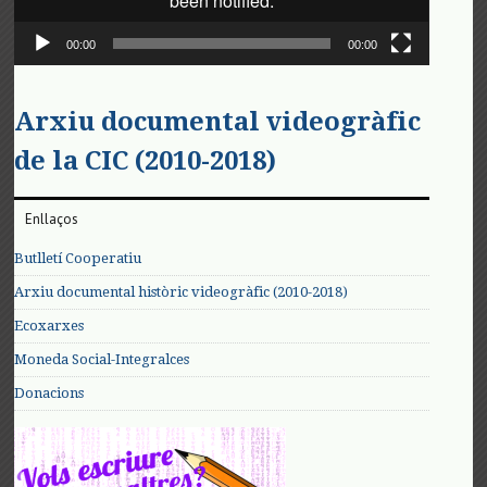
00:00
00:00
Arxiu documental videogràfic
de la CIC (2010-2018)
Enllaços
Butlletí Cooperatiu
Arxiu documental històric videogràfic (2010-2018)
Ecoxarxes
Moneda Social-Integralces
Donacions