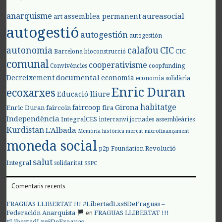
anarquisme
aureasocial
assemblea permanent
art
autogestió
autogestión
autogestión
autonomia
calafou
CIC
CIC
Barcelona
bioconstrucció
comunal
cooperativisme
Convivències
coopfunding
documental
Decreixement
economia
economia solidària
Enric Duran
ecoxarxes
Educació lliure
habitatge
faircoop
Girona
Enric Duran
faircoin
fira
Independència
IntegralCES
intercanvi
jornades assembleàries
Kurdistan
L'Albada
Memòria històrica
mercat
microfinançament
moneda social
Revolució
p2p Foundation
salut
Integral
solidaritat
SSPC
Comentaris recents
FRAGUAS LLIBERTAT !!! #LibertadLxs6DeFraguas –
en
Federación Anarquista
FRAGUAS LLIBERTAT !!!
#LibertadLxs6DeFraguas