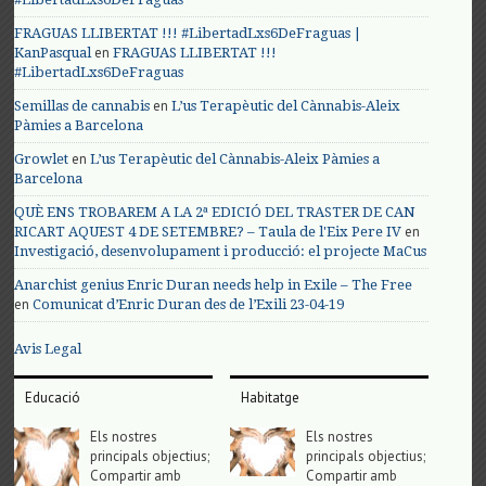
FRAGUAS LLIBERTAT !!! #LibertadLxs6DeFraguas |
en
KanPasqual
FRAGUAS LLIBERTAT !!!
#LibertadLxs6DeFraguas
en
Semillas de cannabis
L’us Terapèutic del Cànnabis-Aleix
Pàmies a Barcelona
en
Growlet
L’us Terapèutic del Cànnabis-Aleix Pàmies a
Barcelona
QUÈ ENS TROBAREM A LA 2ª EDICIÓ DEL TRASTER DE CAN
en
RICART AQUEST 4 DE SETEMBRE? – Taula de l'Eix Pere IV
Investigació, desenvolupament i producció: el projecte MaCus
Anarchist genius Enric Duran needs help in Exile – The Free
en
Comunicat d’Enric Duran des de l’Exili 23-04-19
Avis Legal
Educació
Habitatge
Els nostres
Els nostres
principals objectius;
principals objectius;
Compartir amb
Compartir amb