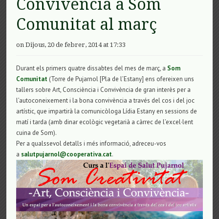
Convivència a Som
Comunitat al març
on Dijous, 20 de febrer, 2014 at 17:33
Durant els primers quatre dissabtes del mes de març, a
Som
Comunitat
(Torre de Pujarnol [Pla de l’Estany] ens ofereixen uns
tallers sobre Art, Consciència i Convivència de gran interès per a
l’autoconeixement i la bona convivència a través del cos i del joc
artístic, que impartirà la comunicòloga Lídia Estany en sessions de
matí i tarda (amb dinar ecològic vegetarià a càrrec de l’excel·lent
cuina de Som).
Per a qualssevol detalls i més informació, adreceu-vos
a
salutpujarnol@cooperativa.cat
.