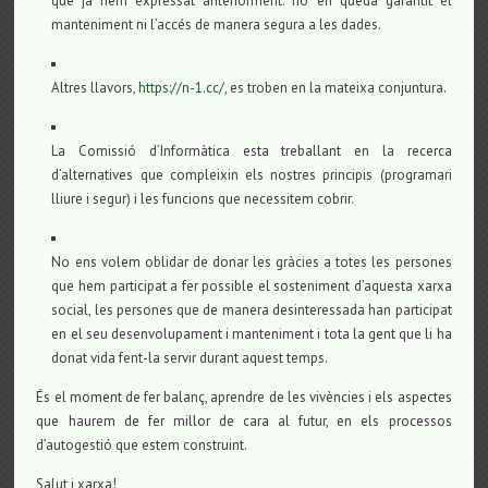
que ja hem expressat anteriorment: no en queda garantit el
manteniment ni l’accés de manera segura a les dades.
Altres llavors,
https://n-1.cc/
, es troben en la mateixa conjuntura.
La Comissió d’Informàtica esta treballant en la recerca
d’alternatives que compleixin els nostres principis (programari
lliure i segur) i les funcions que necessitem cobrir.
No ens volem oblidar de donar les gràcies a totes les persones
que hem participat a fer possible el sosteniment d’aquesta xarxa
social, les persones que de manera desinteressada han participat
en el seu desenvolupament i manteniment i tota la gent que li ha
donat vida fent-la servir durant aquest temps.
És el moment de fer balanç, aprendre de les vivències i els aspectes
que haurem de fer millor de cara al futur, en els processos
d’autogestió que estem construint.
Salut i xarxa!