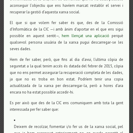
aconseguir l’objectiu que ens havíem marcat: restablir el servei i
recuperar la gestió d’aquesta xarxa social.
El que si que volem fer saber és que, des de la Comissió
d’Informàtica de la CIC —i amb ànim d’aportar en el que ens sigui
possible en aquest sentit—,
hem llençat una aplicació
perquè
qualsevol persona usuària de la xarxa pugui descarregar-se les
seves dades.
Hem de fer saber, però, que fins al dia d’avui, l’ultima còpia de
seguretat a la qual tenim accés és datada del febrer de 2015, còpia
que no ens permet assegurar la recuperació completa de les dades,
ja que no es troba en bon estat. Podríem tenir una copia
actualitzada de la xarxa per descarregar-la, però a hores d’ara
encara no ha estat possible accedir-hi.
Es per això que des de la CIC ens comuniquem amb tota la gent
interessada per fer saber que:
Deixem de recolzar, fomentar i/o fer us de la xarxa social, pel