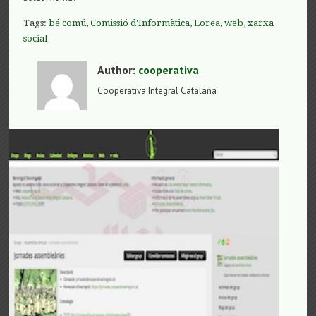
Tags:
bé comú
,
Comissió d'Informàtica
,
Lorea
,
web
,
xarxa
social
Author:
cooperativa
Cooperativa Integral Catalana