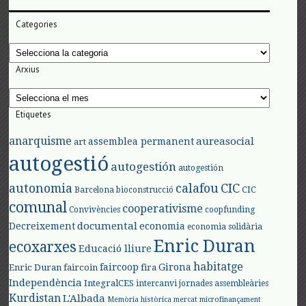
Categories
Categories
Arxius
Arxius
Etiquetes
anarquisme
aureasocial
assemblea permanent
art
autogestió
autogestión
autogestión
autonomia
calafou
CIC
CIC
Barcelona
bioconstrucció
comunal
cooperativisme
Convivències
coopfunding
documental
Decreixement
economia
economia solidària
Enric Duran
ecoxarxes
Educació lliure
habitatge
faircoop
Girona
Enric Duran
faircoin
fira
Independència
IntegralCES
intercanvi
jornades assembleàries
Kurdistan
L'Albada
Memòria històrica
mercat
microfinançament