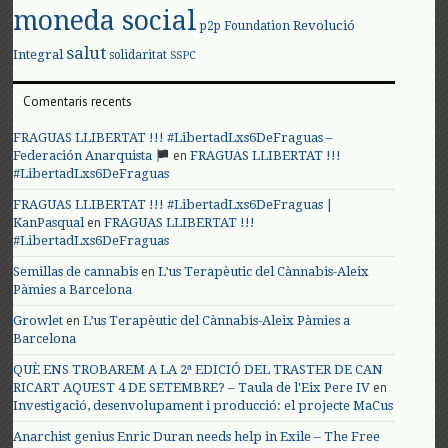
moneda social
Revolució
p2p Foundation
salut
Integral
solidaritat
SSPC
Comentaris recents
FRAGUAS LLIBERTAT !!! #LibertadLxs6DeFraguas –
en
Federación Anarquista
FRAGUAS LLIBERTAT !!!
#LibertadLxs6DeFraguas
FRAGUAS LLIBERTAT !!! #LibertadLxs6DeFraguas |
en
KanPasqual
FRAGUAS LLIBERTAT !!!
#LibertadLxs6DeFraguas
en
Semillas de cannabis
L’us Terapèutic del Cànnabis-Aleix
Pàmies a Barcelona
en
Growlet
L’us Terapèutic del Cànnabis-Aleix Pàmies a
Barcelona
QUÈ ENS TROBAREM A LA 2ª EDICIÓ DEL TRASTER DE CAN
en
RICART AQUEST 4 DE SETEMBRE? – Taula de l'Eix Pere IV
Investigació, desenvolupament i producció: el projecte MaCus
Anarchist genius Enric Duran needs help in Exile – The Free