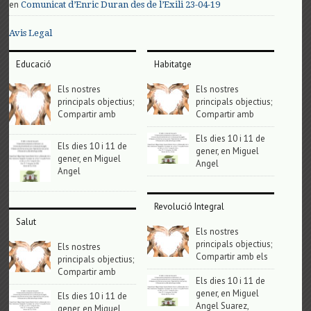
en
Comunicat d’Enric Duran des de l’Exili 23-04-19
Avis Legal
Educació
Habitatge
Els nostres
Els nostres
principals objectius;
principals objectius;
Compartir amb
Compartir amb
Els dies 10 i 11 de
Els dies 10 i 11 de
gener, en Miguel
gener, en Miguel
Angel
Angel
Revolució Integral
Salut
Els nostres
principals objectius;
Els nostres
Compartir amb els
principals objectius;
Compartir amb
Els dies 10 i 11 de
gener, en Miguel
Els dies 10 i 11 de
Angel Suarez,
gener, en Miguel