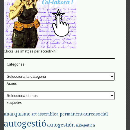
Clicka les imatges per accedir-hi
Categories
Categories
Arxius
Arxius
Etiquetes
anarquisme
aureasocial
assemblea permanent
art
autogestió
autogestión
autogestión