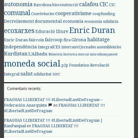
autonomia
calafou
CIC
CIC
Barcelona
bioconstrucció
comunal
cooperativisme
Convivències
coopfunding
documental
Decreixement
economia
economia solidària
Enric Duran
ecoxarxes
Educació lliure
habitatge
faircoop
Girona
Enric Duran
faircoin
fira
Independència
IntegralCES
intercanvi
jornades assembleàries
Kurdistan
L'Albada
Memòria històrica
mercat
microfinançament
moneda social
Revolució
p2p Foundation
salut
Integral
solidaritat
SSPC
Comentaris recents
FRAGUAS LLIBERTAT !!! #LibertadLxs6DeFraguas –
en
Federación Anarquista
FRAGUAS LLIBERTAT !!!
#LibertadLxs6DeFraguas
FRAGUAS LLIBERTAT !!! #LibertadLxs6DeFraguas |
en
KanPasqual
FRAGUAS LLIBERTAT !!!
#LibertadLxs6DeFraguas