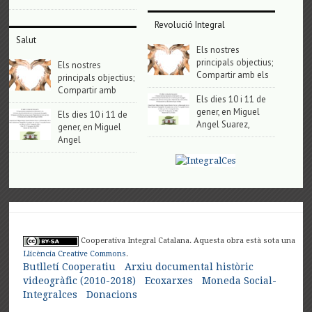
Revolució Integral
Salut
Els nostres
principals objectius;
Els nostres
Compartir amb els
principals objectius;
Compartir amb
Els dies 10 i 11 de
gener, en Miguel
Els dies 10 i 11 de
Angel Suarez,
gener, en Miguel
Angel
Cooperativa Integral Catalana. Aquesta obra està sota una
Llicència Creative Commons
.
Butlletí Cooperatiu
Arxiu documental històric
videogràfic (2010-2018)
Ecoxarxes
Moneda Social-
Integralces
Donacions