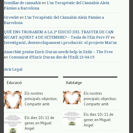
en
Semillas de cannabis
L’us Terapèutic del Cànnabis-Aleix
Pàmies a Barcelona
en
Growlet
L’us Terapèutic del Cànnabis-Aleix Pàmies a
Barcelona
QUÈ ENS TROBAREM A LA 2ª EDICIÓ DEL TRASTER DE CAN
en
RICART AQUEST 4 DE SETEMBRE? – Taula de l'Eix Pere IV
Investigació, desenvolupament i producció: el projecte MaCus
Anarchist genius Enric Duran needs help in Exile – The Free
en
Comunicat d’Enric Duran des de l’Exili 23-04-19
Avis Legal
Educació
Habitatge
Els nostres
Els nostres
principals objectius;
principals objectius;
Compartir amb
Compartir amb
Els dies 10 i 11 de
Els dies 10 i 11 de
gener, en Miguel
gener, en Miguel
Angel
Angel