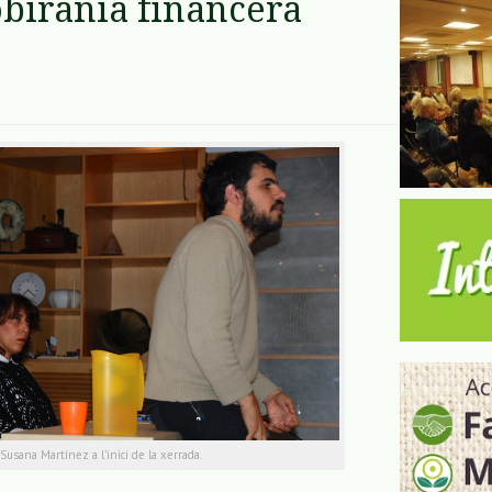
obirania financera
Susana Martínez a l’inici de la xerrada.