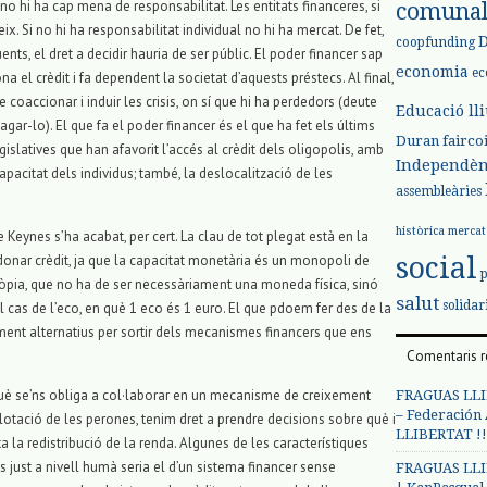
 no hi ha cap mena de responsabilitat. Les entitats financeres, si
comuna
ix. Si no hi ha responsabilitat individual no hi ha mercat. De fet,
coopfunding
uents, el dret a decidir hauria de ser públic. El poder financer sap
economia
ec
a el crèdit i fa dependent la societat d’aquests préstecs. Al final,
 coaccionar i induir les crisis, on sí que hi ha perdedors (deute
Educació ll
gar-lo). El que fa el poder financer és el que ha fet els últims
Duran
fairco
islatives que han afavorit l’accés al crèdit dels oligopolis, amb
Independèn
pacitat dels individus; també, la deslocalització de les
assembleàries
històrica
mercat
 Keynes s’ha acabat, per cert. La clau de tot plegat està en la
social
donar crèdit, ja que la capacitat monetària és un monopoli de
pròpia, que no ha de ser necessàriament una moneda física, sinó
salut
solidar
 cas de l’eco, en què 1 eco és 1 euro. El que pdoem fer des de la
ment alternatius per sortir dels mecanismes financers que ens
Comentaris r
què se’ns obliga a col·laborar en un mecanisme de creixement
FRAGUAS LLI
– Federación
plotació de les perones, tenim dret a prendre decisions sobre què i
LLIBERTAT !!
a la redistribució de la renda. Algunes de les característiques
 just a nivell humà seria el d’un sistema financer sense
FRAGUAS LLI