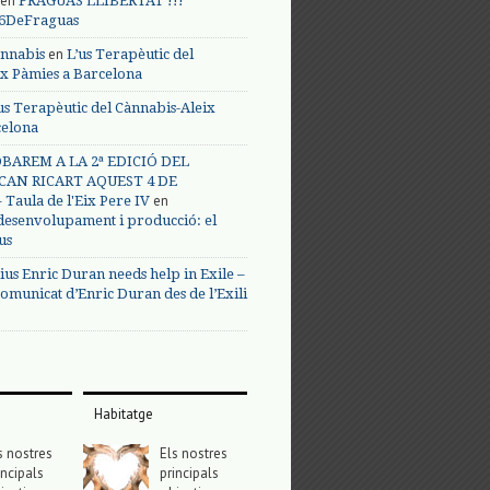
en
FRAGUAS LLIBERTAT !!!
s6DeFraguas
en
annabis
L’us Terapèutic del
ix Pàmies a Barcelona
us Terapèutic del Cànnabis-Aleix
celona
BAREM A LA 2ª EDICIÓ DEL
CAN RICART AQUEST 4 DE
en
Taula de l'Eix Pere IV
 desenvolupament i producció: el
us
ius Enric Duran needs help in Exile –
omunicat d’Enric Duran des de l’Exili
Habitatge
s nostres
Els nostres
incipals
principals