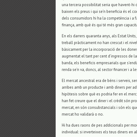
una tercera possibilitat seria que havent-hi 
baixen els preus i qui se’n beneficia és el co
dels consumidors hi ha la competència i a fav
finança, amb què és qui té més gran capacita
En els darrers quaranta anys, als Estat Units
treball pràcticament no han crescut i el nive
bàsicament per la incorporació de les dones
augmentat el tant per cent d’ingressos de la 
banda, els beneficis empresarials que s’endú
renda se’n va, doncs, al sector financer i a 
El mercat ancestral era de béns i serveis, se
arribes amb un producte i amb diners per adq
hipòtesis sobre què es podria fer en el mer
han fet creure que el diner i el crèdit són pr
mercat, en són consubstancials i són els qu
mercat ho validarà o no.
Hi ha dues raons de pes addicionals per moure
individual: si inverteixes els teus diners en