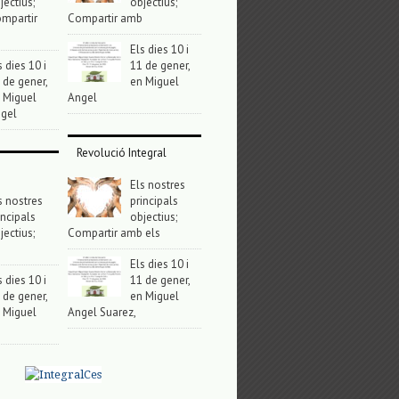
jectius;
objectius;
mpartir
Compartir amb
Els dies 10 i
s dies 10 i
11 de gener,
 de gener,
en Miguel
 Miguel
Angel
gel
Revolució Integral
Els nostres
s nostres
principals
incipals
objectius;
jectius;
Compartir amb els
Els dies 10 i
s dies 10 i
11 de gener,
 de gener,
en Miguel
 Miguel
Angel Suarez,