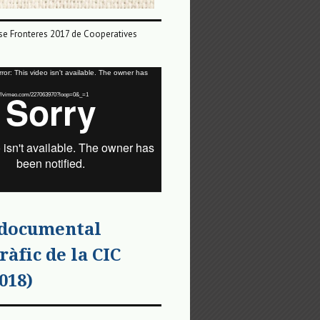
e Fronteres 2017 de Cooperatives
or: This video isn't available. The owner has
tps://vimeo.com/227063970?loop=0&_=1
 documental
ràfic de la CIC
018)