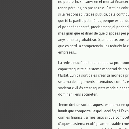
no perdre-hi. En canvi, en el mercat financer
tenen pèrdues, no passa res: l’Estat les cobre
si la responsabilitat és pública, dels contrib
que té la paella pel mànec, perquè és qui don
el poder financer té, precisament, el poder de
més gran que el diner de què disposes per pa
anys amb la globalització, amb decisions leg
què es perd la competència i es redueix la ca
empreses…
La redistribució de la renda que va promoure
capacitat que té el sistema monetari de no 
l’Estat. L’única sortida es crear la moneda 
sistema de pagaments alternatius, com és el
societat civil és crear aquests models paga
dominen i ens sotmeten.
Tenim dret de sortir d’aquest esquema, en 
infinit que comporta l’espoli ecològic i l’ex
com es finança i, a més, això sí que comport
d’aquest sistema ecològicament viable i més