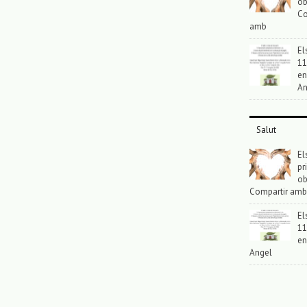
ob
Co
amb
El
11
en
An
Salut
El
pr
ob
Compartir amb
El
11
en
Angel