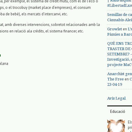
| KanPasqual
ha, per exemple, el sistema de crèdit mutu, com el de l’eco o
#LibertadLx
ps, o el trocobuy (market place d’empreses), el consum
ba de bebè), els mercats d’intercanvi, etc.
Semillas de c
Cànnabis-Ale
ebat, amb diverses intervencions, sobretot relacionades amb la
en
Growlet
L’
ns en relació ala crèdits, el sistema financer, etc.
Pàmies a Bar
QUÈ ENS TRO
TRASTER DE 
SETEMBRE? – 
a
Investigació,
alana
projecte MaC
Anarchist gen
en
The Free
C
23-04-19
Avis Legal
Educació
El
pr