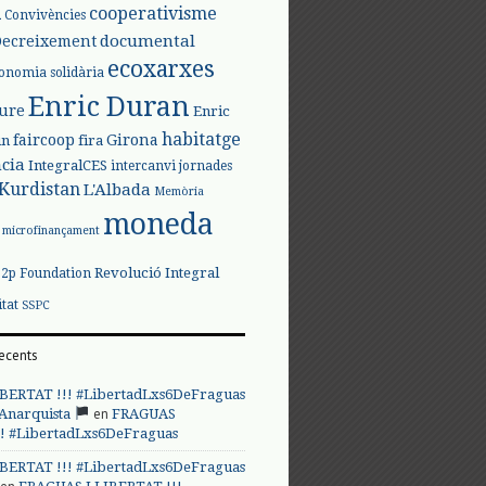
l
cooperativisme
Convivències
documental
Decreixement
ecoxarxes
onomia solidària
Enric Duran
iure
Enric
habitatge
faircoop
Girona
in
fira
cia
IntegralCES
intercanvi
jornades
Kurdistan
L'Albada
Memòria
moneda
microfinançament
Revolució Integral
p2p Foundation
itat
SSPC
ecents
BERTAT !!! #LibertadLxs6DeFraguas
en
 Anarquista
FRAGUAS
! #LibertadLxs6DeFraguas
BERTAT !!! #LibertadLxs6DeFraguas