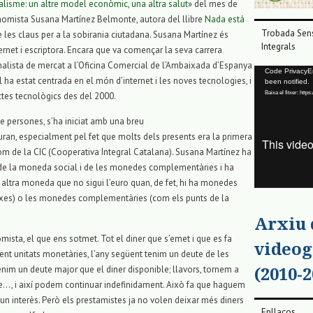
alisme: un altre model econòmic, una altra salut
» del mes de
onomista Susana Martínez Belmonte, autora del llibre
Nada está
Trobada Sens
de les claus per a la sobirania ciutadana. Susana Martínez és
Integrals
rnet i escriptora. Encara que va començar la seva carrera
nalista de mercat a l’Oficina Comercial de l’Ambaixada d’Espanya
Reproductor
Code PrivacyErr
 ha estat centrada en el món d’internet i les noves tecnologies, i
been notified.
de
Baixa el fitxer: ht
ectes tecnològics des del 2000.
vídeo
de persones, s’ha iniciat amb una breu
uran, especialment pel fet que molts dels presents era la primera
m de la CIC (Cooperativa Integral Catalana). Susana Martínez ha
c de la moneda social i de les monedes complementàries i ha
altra moneda que no sigui l’euro quan, de fet, hi ha monedes
xarxes) o les monedes complementàries (com els punts de la
Arxiu
ista, el que ens sotmet. Tot el diner que s’emet i que es fa
videog
ent unitats monetàries, l’any següent tenim un deute de les
enim un deute major que el diner disponible; llavors, tornem a
(2010-2
te…, i així podem continuar indefinidament. Això fa que haguem
n interès. Però els prestamistes ja no volen deixar més diners
Enllaços