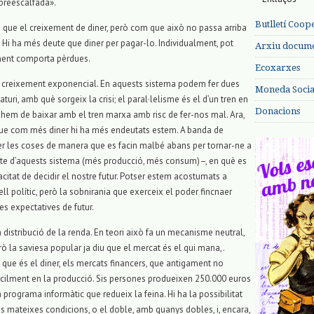
breescalfada».
Butlletí Coop
e que el creixement de diner, però com que això no passa arriba
Hi ha més deute que diner per pagar-lo. Individualment, pot
Arxiu documen
ament comporta pèrdues.
Ecoxarxes
n creixement exponencial. En aquests sistema podem fer dues
Moneda Social
turi, amb què sorgeix la crisi; el paral·lelisme és el d’un tren en
Donacions
 hem de baixar amb el tren marxa amb risc de fer-nos mal. Ara,
que com més diner hi ha més endeutats estem. A banda de
 fer les coses de manera que es facin malbé abans per tornar-ne a
cte d’aquests sistema (més producció, més consum)–, en què es
pacitat de decidir el nostre futur. Potser estem acostumats a
ell polític, però la sobnirania que exerceix el poder fincnaer
res expectatives de futur.
la distribució de la renda. En teori això fa un mecanisme neutral,
ò la saviesa popular ja diu que el mercat és el qui mana,.
 que és el diner, els mercats financers, que antigament no
 fàcilment en la producció. Sis persones produeixen 250.000 euros
n programa informàtic que redueix la feina. Hi ha la possibilitat
les mateixes condicions, o el doble, amb guanys dobles, i, encara,