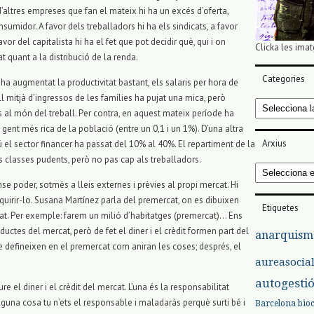
d’altres empreses que fan el mateix hi ha un excés d’oferta,
nsumidor. A favor dels treballadors hi ha els sindicats, a favor
or del capitalista hi ha el fet que pot decidir què, qui i on
Clicka les imat
t quant a la distribució de la renda.
Categories
, ha augmentat la productivitat bastant, els salaris per hora de
ll mitjà d’ingressos de les famílies ha pujat una mica, però
Categories
 al món del treball. Per contra, en aquest mateix període ha
gent més rica de la població (entre un 0,1 i un 1%). D’una altra
Arxius
 el sector financer ha passat del 10% al 40%. El repartiment de la
les classes pudents, però no pas cap als treballadors.
Arxius
nse poder, sotmès a lleis externes i prèvies al propi mercat. Hi
uirir-lo. Susana Martínez parla del premercat, on es dibuixen
Etiquetes
cat. Per exemple: farem un milió d’habitatges (premercat)… Ens
oductes del mercat, però de fet el diner i el crèdit formen part del
anarquism
e defineixen en el premercat com aniran les coses; després, el
aureasocia
autogesti
 el diner i el crèdit del mercat. L’una és la responsabilitat
 alguna cosa tu n’ets el responsable i maladaràs perquè surti bé i
Barcelona
bio