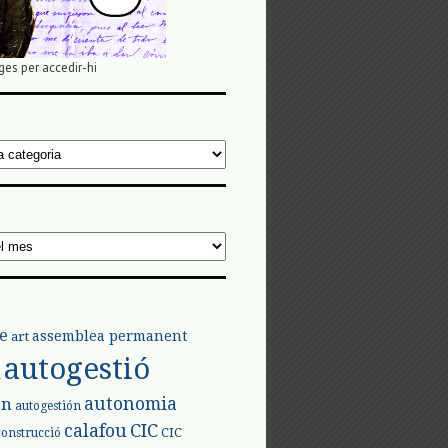
ges per accedir-hi
e
assemblea permanent
art
autogestió
l
autonomia
ón
autogestión
calafou
CIC
CIC
construcció