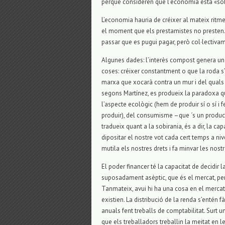
perquè consideren que l’economia està «so
L’economia hauria de créixer al mateix ritm
el moment que els prestamistes no presten. 
passar que es pugui pagar, però col·lectiv
Algunes dades: l’interès compost genera u
coses: créixer constantment o que la roda s’a
marxa que xocarà contra un mur i del quals
segons Martínez, es produeix la paradoxa 
l’aspecte ecològic (hem de produir sí o sí i
produir), del consumisme –que ´s un produ
tradueix quant a la sobirania, és a dir, la ca
dipositar el nostre vot cada cert temps a niv
mutila els nostres drets i fa minvar les nost
El poder financer té la capacitat de decidir 
suposadament asèptic, que és el mercat, per
Tanmateix, avui hi ha una cosa en el mercat
existien. La distribució de la renda s’entén
anuals fent treballs de comptabilitat. Surt u
que els treballadors treballin la meitat en 