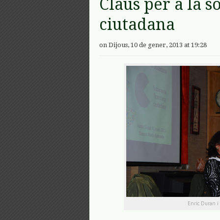
Claus per a la s
ciutadana
on Dijous, 10 de gener, 2013 at 19:28
Enric Duran i 