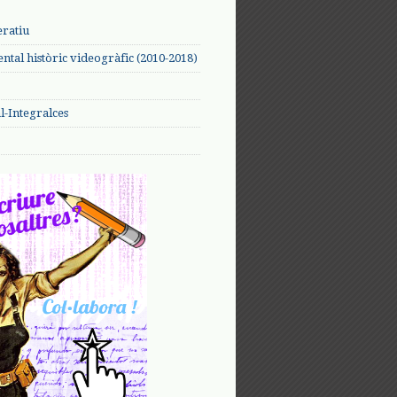
eratiu
tal històric videogràfic (2010-2018)
-Integralces