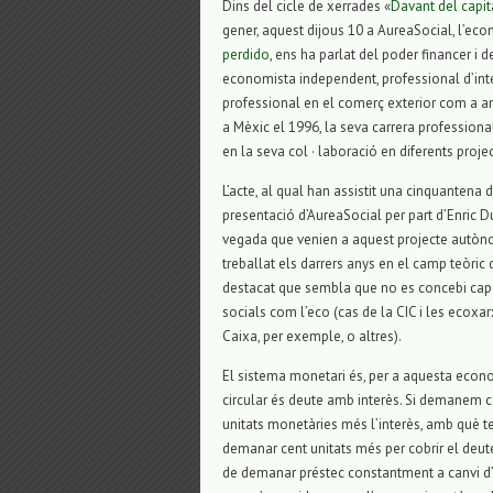
Dins del cicle de xerrades «
Davant del capit
gener, aquest dijous 10 a AureaSocial, l’ec
perdido
, ens ha parlat del poder financer i 
economista independent, professional d’inte
professional en el comerç exterior com a a
a Mèxic el 1996, la seva carrera professional
en la seva col · laboració en diferents proj
L’acte, al qual han assistit una cinquantena 
presentació d’AureaSocial per part d’Enric D
vegada que venien a aquest projecte autòno
treballat els darrers anys en el camp teòri
destacat que sembla que no es concebi cap 
socials com l’eco (cas de la CIC i les eco
Caixa, per exemple, o altres).
El sistema monetari és, per a aquesta econom
circular és deute amb interès. Si demanem c
unitats monetàries més l’interès, amb què t
demanar cent unitats més per cobrir el deu
de demanar préstec constantment a canvi d’u