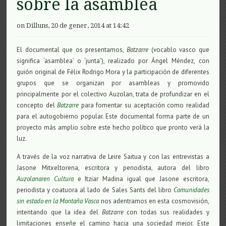
sobre la asamblea
on Dilluns, 20 de gener, 2014 at 14:42
El documental que os presentamos,
Batzarre
(vocablo vasco que
significa ‘asamblea’ o ‘junta’), realizado por Ángel Méndez, con
guión original de Félix Rodrigo Mora y la participación de diferentes
grupos que se organizan por asambleas y promovido
principalmente por el colectivo Auzolan, trata de profundizar en el
concepto del
Batzarre
para fomentar su aceptación como realidad
para el autogobierno popular. Este documental forma parte de un
proyecto más amplio sobre este hecho político que pronto verá la
luz.
A través de la voz narrativa de Leire Saitua y con las entrevistas a
Jasone Mitxeltorena, escritora y periodista, autora del libro
Auzolanaren Cultura
e Itziar Madina igual que Jasone escritora,
periodista y coatuora al lado de Sales Sants del libro
Comunidades
sin estado en la Montaña Vasca
nos adentramos en esta cosmovisión,
intentando que la idea del
Batzarre
con todas sus realidades y
limitaciones enseñe el camino hacia una sociedad mejor. Este