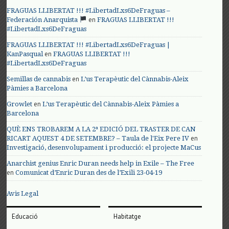
FRAGUAS LLIBERTAT !!! #LibertadLxs6DeFraguas –
en
Federación Anarquista
FRAGUAS LLIBERTAT !!!
#LibertadLxs6DeFraguas
FRAGUAS LLIBERTAT !!! #LibertadLxs6DeFraguas |
en
KanPasqual
FRAGUAS LLIBERTAT !!!
#LibertadLxs6DeFraguas
en
Semillas de cannabis
L’us Terapèutic del Cànnabis-Aleix
Pàmies a Barcelona
en
Growlet
L’us Terapèutic del Cànnabis-Aleix Pàmies a
Barcelona
QUÈ ENS TROBAREM A LA 2ª EDICIÓ DEL TRASTER DE CAN
en
RICART AQUEST 4 DE SETEMBRE? – Taula de l'Eix Pere IV
Investigació, desenvolupament i producció: el projecte MaCus
Anarchist genius Enric Duran needs help in Exile – The Free
en
Comunicat d’Enric Duran des de l’Exili 23-04-19
Avis Legal
Educació
Habitatge