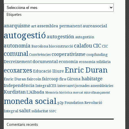
Arxius
Etiquetes
anarquisme
aureasocial
assemblea permanent
art
autogestió
autogestión
autogestión
autonomia
calafou
CIC
CIC
Barcelona
bioconstrucció
comunal
cooperativisme
Convivències
coopfunding
documental
Decreixement
economia
economia solidària
Enric Duran
ecoxarxes
Educació lliure
habitatge
faircoop
Girona
Enric Duran
faircoin
fira
Independència
IntegralCES
intercanvi
jornades assembleàries
Kurdistan
L'Albada
Memòria històrica
mercat
microfinançament
moneda social
Revolució
p2p Foundation
salut
Integral
solidaritat
SSPC
Comentaris recents