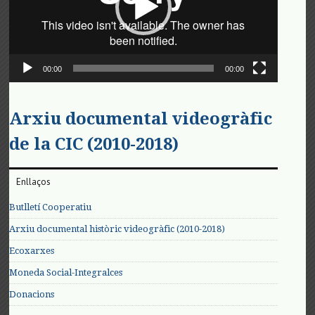
00:00
00:00
Arxiu documental videogràfic
de la CIC (2010-2018)
Enllaços
Butlletí Cooperatiu
Arxiu documental històric videogràfic (2010-2018)
Ecoxarxes
Moneda Social-Integralces
Donacions