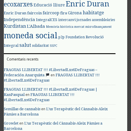
Enric Duran
ecoxarxes
Educació lliure
habitatge
faircoop
Girona
Enric Duran
faircoin
fira
Independència
IntegralCES
intercanvi
jornades assembleàries
Kurdistan
L'Albada
Memòria històrica
mercat
microfinançament
moneda social
Revolució
p2p Foundation
salut
Integral
solidaritat
SSPC
Comentaris recents
FRAGUAS LLIBERTAT !!! #LibertadLxs6DeFraguas –
en
Federación Anarquista
FRAGUAS LLIBERTAT !!!
#LibertadLxs6DeFraguas
FRAGUAS LLIBERTAT !!! #LibertadLxs6DeFraguas |
en
KanPasqual
FRAGUAS LLIBERTAT !!!
#LibertadLxs6DeFraguas
en
Semillas de cannabis
L’us Terapèutic del Cànnabis-Aleix
Pàmies a Barcelona
en
Growlet
L’us Terapèutic del Cànnabis-Aleix Pàmies a
Barcelona