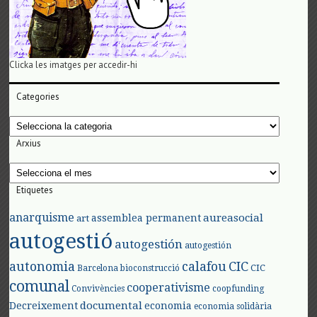
Clicka les imatges per accedir-hi
Categories
Categories
Arxius
Arxius
Etiquetes
anarquisme
aureasocial
assemblea permanent
art
autogestió
autogestión
autogestión
autonomia
calafou
CIC
CIC
Barcelona
bioconstrucció
comunal
cooperativisme
Convivències
coopfunding
documental
Decreixement
economia
economia solidària