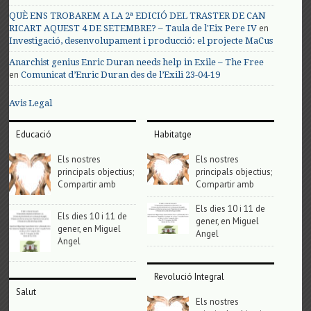
QUÈ ENS TROBAREM A LA 2ª EDICIÓ DEL TRASTER DE CAN
en
RICART AQUEST 4 DE SETEMBRE? – Taula de l'Eix Pere IV
Investigació, desenvolupament i producció: el projecte MaCus
Anarchist genius Enric Duran needs help in Exile – The Free
en
Comunicat d’Enric Duran des de l’Exili 23-04-19
Avis Legal
Educació
Habitatge
Els nostres
Els nostres
principals objectius;
principals objectius;
Compartir amb
Compartir amb
Els dies 10 i 11 de
Els dies 10 i 11 de
gener, en Miguel
gener, en Miguel
Angel
Angel
Revolució Integral
Salut
Els nostres