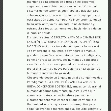
mantiene de la emison de billetes Y no podemos
seguir esclavos sufriendo de esa concepción o mal
sistema, donde tenemos que trabajar y trabajar para
sobrevivir; sea como sea… es bueno trabajar pero con
esta situación actual competitiva incongruente, hueca,
falsa, asfixiante, ya es una batalla no declarada y
estrangula a todos los humanos… haciendo la vida un
dilema sin salida.
El sistema actual OBSOLETO le VAMOS A CAMBIAR POR
LA AUTÉNTICA FORMA DE VIDA SOCIAL, ES UN MÉTODO
MODERNO. Acá no se trata de politiquería basura o si
yo soy derecho o izquierdo, o soy negro o amarillo,
grande o pequeño acá se trata de usar la inteligencia,
poner en práctica las virtudes humanas y conceptos
científicos técnicamente probados que sí es posible
lograr un sistema y nuevo paradigma en la existencia
humana; contrario a lo ya vivido.
Observando desde un ángulo neutral distinguimos dos
Paradigmas: 1. LA CONCEPCIÓN ANTIGUA versus LA
NUEVA CONCEPCIÓN SOSTENIBLE, ambas consideran al
humano de forma totalmente opuesta. Y creo que
como seres naturales, racionales y pensantes
claramente debemos escoger el que conviene a la
Humanidad, no creo que seamos borreguitos para
seguir apoyando o manteniendo al absurdo sistema; y