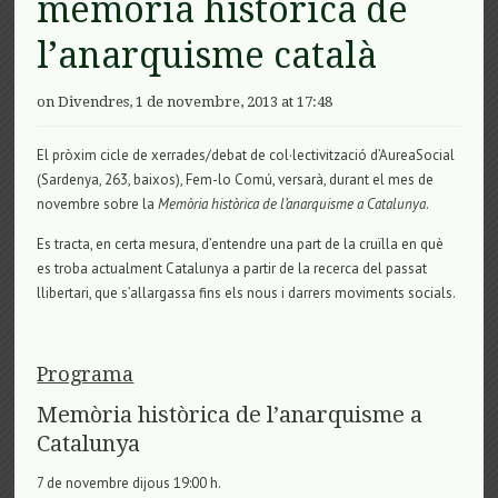
memòria històrica de
l’anarquisme català
on Divendres, 1 de novembre, 2013 at 17:48
El pròxim cicle de xerrades/debat de col·lectivització d’AureaSocial
(Sardenya, 263, baixos), Fem-lo Comú, versarà, durant el mes de
novembre sobre la
Memòria històrica de l’anarquisme a Catalunya
.
Es tracta, en certa mesura, d’entendre una part de la cruïlla en què
es troba actualment Catalunya a partir de la recerca del passat
llibertari, que s’allargassa fins els nous i darrers moviments socials.
Programa
Memòria històrica de l’anarquisme a
Catalunya
7 de novembre dijous 19:00 h.