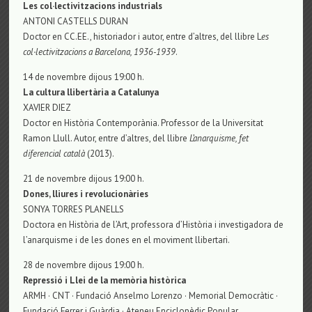
Les col·lectivitzacions industrials
ANTONI CASTELLS DURAN
Doctor en CC.EE., historiador i autor, entre d’altres, del llibre L
es
col·lectivitzacions a Barcelona, 1936-1939
.
14 de novembre dijous 19:00 h.
La cultura llibertària a
C
atalunya
XAVIER DIEZ
Doctor en Història Contemporània. Professor de la Universitat
Ramon Llull. Autor, entre d’altres, del llibre
L’a
narquisme, fet
diferencial català
(2013).
21 de novembre dijous 19:00 h.
Dones, lliures i revolucionàries
SONYA TORRES PLANELLS
Doctora en Història de l’Art, professora d’Història i investigadora de
l’anarquisme i de les dones en el moviment llibertari.
28 de novembre dijous 19:00 h.
Repressió i
L
lei de la memòria històrica
ARMH · CNT · Fundació Anselmo Lorenzo · Memorial Democràtic ·
Fundació Ferrer i Guàrdia · Ateneu Enciclopèdic Popular.