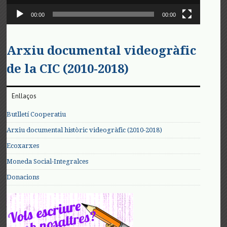
00:00
00:00
Arxiu documental videogràfic
de la CIC (2010-2018)
Enllaços
Butlletí Cooperatiu
Arxiu documental històric videogràfic (2010-2018)
Ecoxarxes
Moneda Social-Integralces
Donacions