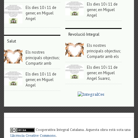
Els dies 10 i 11 de
Els dies 10 i 11 de
gener, en Miguel
gener, en Miguel
Angel
Angel
Revolució Integral
Salut
Els nostres
principals objectius;
Els nostres
Compartir amb els
principals objectius;
Compartir amb
Els dies 10 i 11 de
gener, en Miguel
Els dies 10 i 11 de
Angel Suarez,
gener, en Miguel
Angel
Cooperativa Integral Catalana. Aquesta obra està sota una
Llicència Creative Commons
.