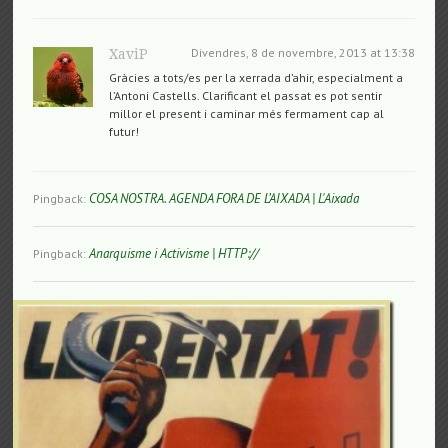
Divendres, 8 de novembre, 2013 at 13:38
XaviP
Gràcies a tots/es per la xerrada d’ahir, especialment a
l’Antoni Castells. Clarificant el passat es pot sentir
millor el present i caminar més fermament cap al
futur!
COSA NOSTRA. AGENDA FORA DE L’AIXADA | L'Aixada
Pingback:
Anarquisme i Activisme | HTTP://
Pingback: