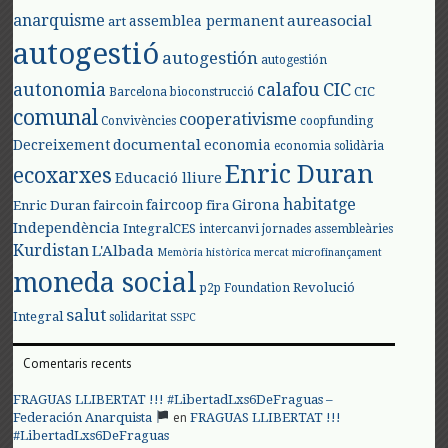
anarquisme
aureasocial
assemblea permanent
art
autogestió
autogestión
autogestión
autonomia
calafou
CIC
CIC
Barcelona
bioconstrucció
comunal
cooperativisme
Convivències
coopfunding
documental
Decreixement
economia
economia solidària
Enric Duran
ecoxarxes
Educació lliure
habitatge
faircoop
Girona
Enric Duran
faircoin
fira
Independència
IntegralCES
intercanvi
jornades assembleàries
Kurdistan
L'Albada
Memòria històrica
mercat
microfinançament
moneda social
Revolució
p2p Foundation
salut
Integral
solidaritat
SSPC
Comentaris recents
FRAGUAS LLIBERTAT !!! #LibertadLxs6DeFraguas –
en
Federación Anarquista
FRAGUAS LLIBERTAT !!!
#LibertadLxs6DeFraguas