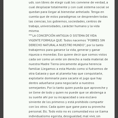
uds. son libres de elegir cuál les conviene de verdad, a
cual desplazar totalmente y con cuál sistema social se
quedan para llegar al bienestar anhelado. Tenga en
cuenta que de estos paradigmas se desprenden todas
las ciencias, los gobiernos, sociedades, centros de
trabajo, universidades, carácter humano y la vida
misma.
*** LA CONCEPCIÓN ANTIGUA O SISTEMA DE VIDA
VIGENTE FORMULA QUE: Todos nacemos “POBRES SIN
DERECHO NATURAL A NUESTRO MUNDO”, por lo tanto
trabajemos para ganarse la vida, generar y ganar
riqueza o monedas. Eso quiere decir que somos vistos
cada ser como un ente sin derecho a nada material de
nuestra Madre Tierra únicamente alguna herencia
familiar. Llegamos a esta Mundo como si fuésemos de
otra Galaxia y que al planeta hay que conquistarle,
explotarle dominarle para sacarle el jugo que hay
dentro adueñarse para negociarle a nuestros
semejantes. Por lo tanto quien pueda que aproveche y
se llene de todo y quien no puede que se abstenga a
su suerte ahí por su incapacidad o sea esclavo
sirviente de los primeros y está prohibido compartir
con los otros. Cada quien que gane para su provecho
personal. Etc. Todo esto no es comunidad eso se llama
individualismo egoísta, desigualdad, mal vivir, sin