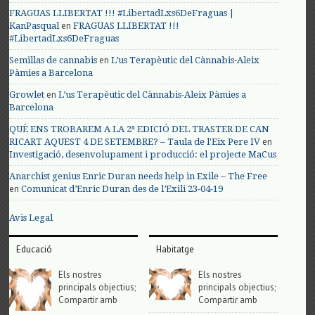
FRAGUAS LLIBERTAT !!! #LibertadLxs6DeFraguas |
en
KanPasqual
FRAGUAS LLIBERTAT !!!
#LibertadLxs6DeFraguas
en
Semillas de cannabis
L’us Terapèutic del Cànnabis-Aleix
Pàmies a Barcelona
en
Growlet
L’us Terapèutic del Cànnabis-Aleix Pàmies a
Barcelona
QUÈ ENS TROBAREM A LA 2ª EDICIÓ DEL TRASTER DE CAN
en
RICART AQUEST 4 DE SETEMBRE? – Taula de l'Eix Pere IV
Investigació, desenvolupament i producció: el projecte MaCus
Anarchist genius Enric Duran needs help in Exile – The Free
en
Comunicat d’Enric Duran des de l’Exili 23-04-19
Avis Legal
Educació
Habitatge
Els nostres
Els nostres
principals objectius;
principals objectius;
Compartir amb
Compartir amb