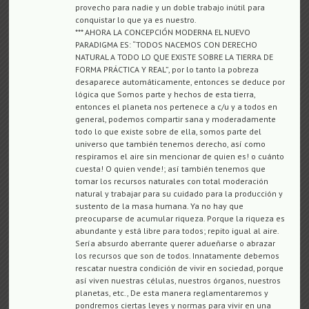
provecho para nadie y un doble trabajo inútil para
conquistar lo que ya es nuestro.
*** AHORA LA CONCEPCIÓN MODERNA EL NUEVO
PARADIGMA ES: “TODOS NACEMOS CON DERECHO
NATURAL A TODO LO QUE EXISTE SOBRE LA TIERRA DE
FORMA PRÁCTICA Y REAL”, por lo tanto la pobreza
desaparece automáticamente, entonces se deduce por
lógica que Somos parte y hechos de esta tierra,
entonces el planeta nos pertenece a c/u y a todos en
general, podemos compartir sana y moderadamente
todo lo que existe sobre de ella, somos parte del
universo que también tenemos derecho, así como
respiramos el aire sin mencionar de quien es! o cuánto
cuesta! O quien vende!; así también tenemos que
tomar los recursos naturales con total moderación
natural y trabajar para su cuidado para la producción y
sustento de la masa humana. Ya no hay que
preocuparse de acumular riqueza. Porque la riqueza es
abundante y está libre para todos; repito igual al aire.
Sería absurdo aberrante querer adueñarse o abrazar
los recursos que son de todos. Innatamente debemos
rescatar nuestra condición de vivir en sociedad, porque
así viven nuestras células, nuestros órganos, nuestros
planetas, etc., De esta manera reglamentaremos y
pondremos ciertas leyes y normas para vivir en una