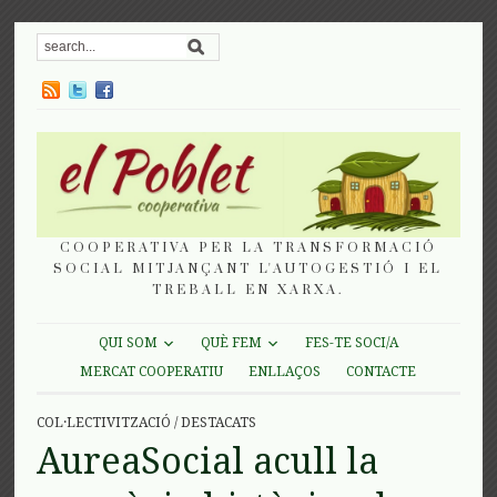
COOPERATIVA PER LA TRANSFORMACIÓ
SOCIAL MITJANÇANT L'AUTOGESTIÓ I EL
TREBALL EN XARXA.
QUI SOM
QUÈ FEM
FES-TE SOCI/A
MERCAT COOPERATIU
ENLLAÇOS
CONTACTE
COL·LECTIVITZACIÓ
/
DESTACATS
AureaSocial acull la