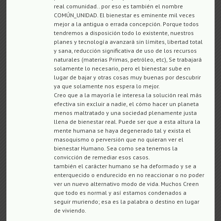
real comunidad.. por eso es también el nombre
COMÚN_UNIDAD. El bienestar es eminente mil veces
mejor a la antigua o errada concepción. Porque todos
tendremos a disposición todo lo existente, nuestros
planes y tecnología avanzará sin límites, libertad total
y sana, reducción significativa de uso de los recursos
naturales (materias Primas, petróleo, etc), Se trabajará
solamente lo necesario, pero el bienestar sube en
lugar de bajar y otras cosas muy buenas por descubrir
ya que solamente nos espera lo mejor.
Creo que a la mayoría le interesa la solución real más
efectiva sin excluir a nadie, el cómo hacer un planeta
menos maltratado y una sociedad plenamente justa
llena de bienestar real. Puede ser que a esta altura la
mente humana se haya degenerado tal y exista el
masoquismo o perversión que no quieran ver el
bienestar Humano. Sea como sea tenemos la
convicción de remediar esos casos.
también el carácter humano se ha deformado y se a
enterquecido o endurecido en no reaccionar o no poder
ver un nuevo alternativo modo de vida. Muchos Creen
que todo es normal y así estamos condenados a
seguir muriendo; esa es la palabra o destino en lugar
de viviendo.