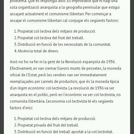
problema. Que es respongui això. És improbable que hi hagi una
sola organització anarquista a la geografia peninsular que estigui
assajant actualment el comunisme llibertari. Per començar a
assajar el comunisme llibertari cal conjugar els següents factors:
Propietat col·lectiva dels mitjans de producció.
Propietat col·lectiva del fruit del treball.
Distribució en funció de les necessitats de la comunitat.
Absència total de diners.
Això no ho va fer ni la gent de la Revolució espanyola de 1936.
Efectivament, es van cremar llavors munts de pessetes, la moneda
oficial de l’Estat, però les cendres van ser immediatament
reemplaçades per carnets de productors, que és la moneda típica
d’un règim econòmic col·lectivista. La revolució de 1936 va ser
anarquista en el polític, però en l’econòmic va ser col·lectivista, no
comunista llibertària. L’economia col·lectivista té els següents
factors d’inici:
Propietat col·lectiva dels mitjans de producció.
Propietat privada del fruit del treball.
Distribució en funció del treball aportat a la col·lectivitat.