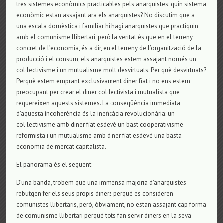
tres sistemes econòmics practicables pels anarquistes: quin sistema
econòmic estan assajant ara els anarquistes? No discutim que a
una escala domèstica i familiar hi hagi anarquistes que practiquin
amb el comunisme llibertari, però la veritat és que en el terreny
concret de l’economia, és a dir, en el terreny de l’organització de la
producció i el consum, els anarquistes estem assajant només un
col·lectivisme i un mutualisme molt desvirtuats. Per què desvirtuats?
Perquè estem emprant exclusivament diner fíat i no ens estem
preocupant per crear el diner col·lectivista i mutualista que
requereixen aquests sistemes. La conseqüència immediata
d’aquesta incoherència és la ineficàcia revolucionària: un
col·lectivisme amb diner fíat esdevé un bast cooperativisme
reformista i un mutualisme amb diner fíat esdevé una basta
economia de mercat capitalista.
El panorama és el següent:
D’una banda, trobem que una immensa majoria d’anarquistes
rebutgen fer els seus propis diners perquè es consideren
comunistes llibertaris, però, òbviament, no estan assajant cap forma
de comunisme llibertari perquè tots fan servir diners en la seva