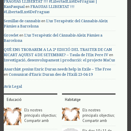
FRAGUAS LLIBERTAT !!! #LibertadLxs6DeFraguas |
en
KanPasqual
FRAGUAS LLIBERTAT !!!
#LibertadLxs6DeFraguas
en
Semillas de cannabis
L’us Terapèutic del Cànnabis-Aleix
Pàmies a Barcelona
en
Growlet
L’us Terapèutic del Cànnabis-Aleix Pàmies a
Barcelona
QUÈ ENS TROBAREM A LA 2ª EDICIÓ DEL TRASTER DE CAN
en
RICART AQUEST 4 DE SETEMBRE? – Taula de l'Eix Pere IV
Investigació, desenvolupament i producció: el projecte MaCus
Anarchist genius Enric Duran needs help in Exile – The Free
en
Comunicat d’Enric Duran des de l’Exili 23-04-19
Avis Legal
Educació
Habitatge
Els nostres
Els nostres
principals objectius;
principals objectius;
Compartir amb
Compartir amb
Els dies 10 i 11 de