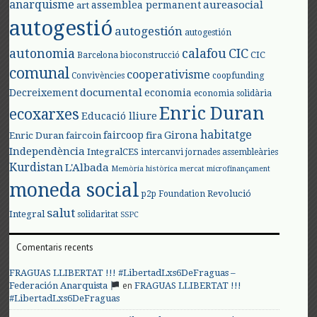
anarquisme
aureasocial
assemblea permanent
art
autogestió
autogestión
autogestión
autonomia
calafou
CIC
CIC
Barcelona
bioconstrucció
comunal
cooperativisme
Convivències
coopfunding
documental
Decreixement
economia
economia solidària
Enric Duran
ecoxarxes
Educació lliure
habitatge
faircoop
Girona
Enric Duran
faircoin
fira
Independència
IntegralCES
intercanvi
jornades assembleàries
Kurdistan
L'Albada
Memòria històrica
mercat
microfinançament
moneda social
Revolució
p2p Foundation
salut
Integral
solidaritat
SSPC
Comentaris recents
FRAGUAS LLIBERTAT !!! #LibertadLxs6DeFraguas –
en
Federación Anarquista
FRAGUAS LLIBERTAT !!!
#LibertadLxs6DeFraguas