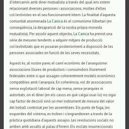
d’intercanvis amb diner mutualista a través del qual ens estem
relacionant diverses persones i associacions, moltes d’elles
col·lectivistes en el seu funcionament intern. La finalitat d’aquesta
comunitat anomenada
La Canica
és el comunisme llibertari (en
conseqüència, la desaparició de la nostra pròpia moneda
mutualista). Per assolir aquest objectiu,
La Canica
ha previst una
sèrie de mesures tendents a adquirir mitjans de producció
col·lectivitzats que es posaran posteriorment a disposició de les
persones associades en funció de les seves necessitats.
Aquest és, al nostre parer, el camí econòmic de l’anarquisme:
associacions lliures de productors i consumidors lliurement
federades entre si que assagen coherentment models econòmics
compatibles amb l’anarquia. En coherència, vol dir associacions
sense explotació laboral de cap mena, sense jerarquies ni
autoritats, on el diner (en els casos en què calgui usar-lo) no sigui
cap factor de decisió sinó un mer instrument de mesura del valor
del treball controlat per les assemblees. Els punts de fuga, les
esquerdes del sistema, es troben i s’engrandeixen a través de la
pràctica quotidiana d’aquests assajos. Les revolucions socials no
arriben amb assalts al palau d’hivern. Els esclats insurreccionals