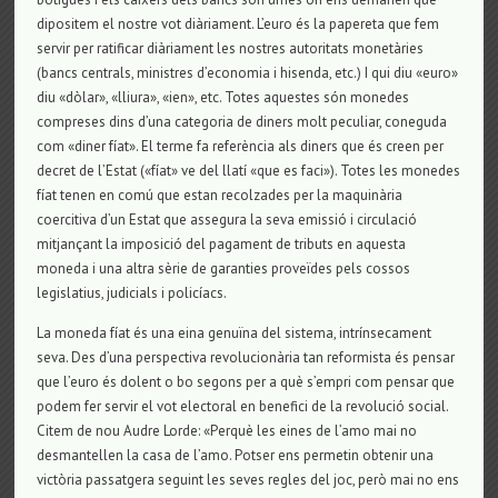
dipositem el nostre vot diàriament. L’euro és la papereta que fem
servir per ratificar diàriament les nostres autoritats monetàries
(bancs centrals, ministres d’economia i hisenda, etc.) I qui diu «euro»
diu «dòlar», «lliura», «ien», etc. Totes aquestes són monedes
compreses dins d’una categoria de diners molt peculiar, coneguda
com «diner fíat». El terme fa referència als diners que és creen per
decret de l’Estat («fíat» ve del llatí «que es faci»). Totes les monedes
fíat tenen en comú que estan recolzades per la maquinària
coercitiva d’un Estat que assegura la seva emissió i circulació
mitjançant la imposició del pagament de tributs en aquesta
moneda i una altra sèrie de garanties proveïdes pels cossos
legislatius, judicials i policíacs.
La moneda fíat és una eina genuïna del sistema, intrínsecament
seva. Des d’una perspectiva revolucionària tan reformista és pensar
que l’euro és dolent o bo segons per a què s’empri com pensar que
podem fer servir el vot electoral en benefici de la revolució social.
Citem de nou Audre Lorde: «Perquè les eines de l’amo mai no
desmantellen la casa de l’amo. Potser ens permetin obtenir una
victòria passatgera seguint les seves regles del joc, però mai no ens