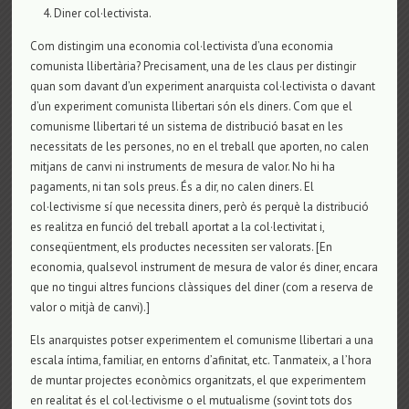
Diner col·lectivista.
Com distingim una economia col·lectivista d’una economia
comunista llibertària? Precisament, una de les claus per distingir
quan som davant d’un experiment anarquista col·lectivista o davant
d’un experiment comunista llibertari són els diners. Com que el
comunisme llibertari té un sistema de distribució basat en les
necessitats de les persones, no en el treball que aporten, no calen
mitjans de canvi ni instruments de mesura de valor. No hi ha
pagaments, ni tan sols preus. És a dir, no calen diners. El
col·lectivisme sí que necessita diners, però és perquè la distribució
es realitza en funció del treball aportat a la col·lectivitat i,
conseqüentment, els productes necessiten ser valorats. [En
economia, qualsevol instrument de mesura de valor és diner, encara
que no tingui altres funcions clàssiques del diner (com a reserva de
valor o mitjà de canvi).]
Els anarquistes potser experimentem el comunisme llibertari a una
escala íntima, familiar, en entorns d’afinitat, etc. Tanmateix, a l’hora
de muntar projectes econòmics organitzats, el que experimentem
en realitat és el col·lectivisme o el mutualisme (sovint tots dos