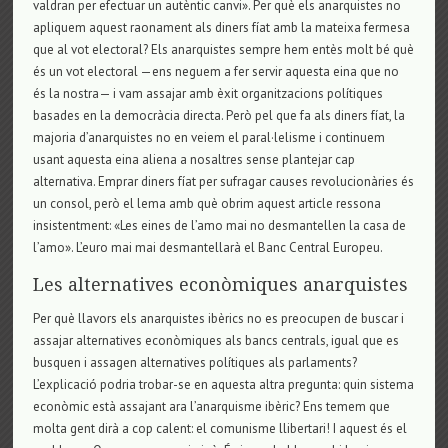
valdran per efectuar un autèntic canvi». Per què els anarquistes no
apliquem aquest raonament als diners fíat amb la mateixa fermesa
que al vot electoral? Els anarquistes sempre hem entès molt bé què
és un vot electoral —ens neguem a fer servir aquesta eina que no
és la nostra— i vam assajar amb èxit organitzacions polítiques
basades en la democràcia directa. Però pel que fa als diners fíat, la
majoria d’anarquistes no en veiem el paral·lelisme i continuem
usant aquesta eina aliena a nosaltres sense plantejar cap
alternativa. Emprar diners fíat per sufragar causes revolucionàries és
un consol, però el lema amb què obrim aquest article ressona
insistentment: «Les eines de l’amo mai no desmantellen la casa de
l’amo». L’euro mai mai desmantellarà el Banc Central Europeu.
Les alternatives econòmiques anarquistes
Per què llavors els anarquistes ibèrics no es preocupen de buscar i
assajar alternatives econòmiques als bancs centrals, igual que es
busquen i assagen alternatives polítiques als parlaments?
L’explicació podria trobar-se en aquesta altra pregunta: quin sistema
econòmic està assajant ara l’anarquisme ibèric? Ens temem que
molta gent dirà a cop calent: el comunisme llibertari! I aquest és el