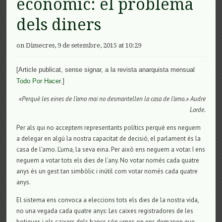
econòmic: el problema
dels diners
on Dimecres, 9 de setembre, 2015 at 10:29
[
Article publicat, sense signar, a la revista anarquista mensual
]
Todo Por Hacer
.
«Perquè les eines de l’amo mai no desmantellen la casa de l’amo.» Audre
Lorde.
Per als qui no acceptem representants polítics perquè ens neguem
a delegar en algú la nostra capacitat de decisió, el parlament és la
casa de l’amo. L’urna, la seva eina. Per això ens neguem a votar. I ens
neguem a votar tots els dies de l’any. No votar només cada quatre
anys és un gest tan simbòlic i inútil com votar només cada quatre
anys.
El sistema ens convoca a eleccions tots els dies de la nostra vida,
no una vegada cada quatre anys: Les caixes registradores de les
botigues i els caixers dels bancs són urnes on ens demanen que