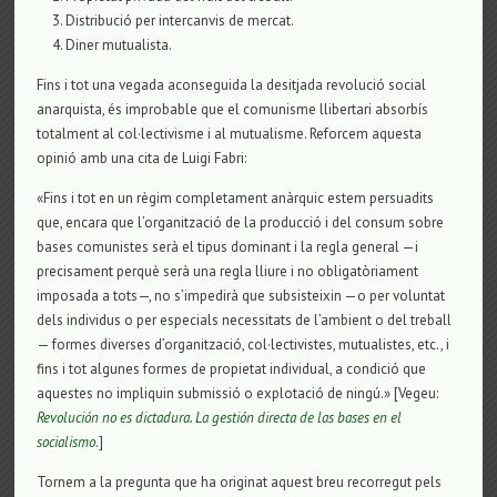
Distribució per intercanvis de mercat.
Diner mutualista.
Fins i tot una vegada aconseguida la desitjada revolució social
anarquista, és improbable que el comunisme llibertari absorbís
totalment al col·lectivisme i al mutualisme. Reforcem aquesta
opinió amb una cita de Luigi Fabri:
«Fins i tot en un règim completament anàrquic estem persuadits
que, encara que l’organització de la producció i del consum sobre
bases comunistes serà el tipus dominant i la regla general —i
precisament perquè serà una regla lliure i no obligatòriament
imposada a tots—, no s’impedirà que subsisteixin —o per voluntat
dels individus o per especials necessitats de l’ambient o del treball
— formes diverses d’organització, col·lectivistes, mutualistes, etc., i
fins i tot algunes formes de propietat individual, a condició que
aquestes no impliquin submissió o explotació de ningú.» [Vegeu:
Revolución no es dictadura. La gestión directa de las bases en el
socialismo
.]
Tornem a la pregunta que ha originat aquest breu recorregut pels