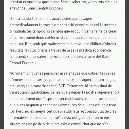
activitat econòmica quotidiana. Sense saber-ho, voten tots els dies
a favor del Banc Central Europeu.
D’altra banda, la minoria d’anarquistes que assagen
premeditadament formes d’organització econòmica col·lectivistes
o mutualistes tampoc no sembla que estiguin per la feina de crear
el corresponent diner col·lectivista o mutualista i empren diner fíat
en el seu lloc, amb què malmetent qualsevol possibilitat d’obtenir
resultats revolucionaris a través de la seva pràctica econòmica
conscient. Sense saber-ho, voten tots els dies a favor del Banc
Central Europeu.
No volem dir que les persones assalariades que cobren les seves
nòmines amb euros i paguen amb euros el lloguer, la llum, el gas,
etc., estiguin promocionant al BCE. Certament, hi ha multitud de
transaccions quotidianes de les quals depèn la nostra supervivència
que de moment només poden ser realitzades usant euros i per les
quals ens neguem a sentir-nos còmplices de qui ens obliga a usar-
los. Però, no és menys cert que si eludim la responsabilitat de crear
alternatives al diner fíat que se’ns està obligant a fer servir ens
situem en una posició de submissió o complicitat que no s’adiu