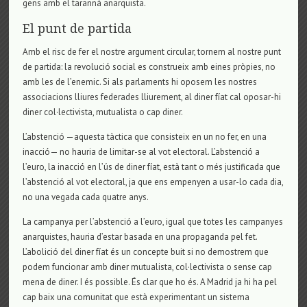
gens amb el tarannà anarquista.
El punt de partida
Amb el risc de fer el nostre argument circular, tornem al nostre punt
de partida: la revolució social es construeix amb eines pròpies, no
amb les de l’enemic. Si als parlaments hi oposem les nostres
associacions lliures federades lliurement, al diner fíat cal oposar-hi
diner col·lectivista, mutualista o cap diner.
L’abstenció —aquesta tàctica que consisteix en un no fer, en una
inacció— no hauria de limitar-se al vot electoral. L’abstenció a
l’euro, la inacció en l’ús de diner fíat, està tant o més justificada que
l’abstenció al vot electoral, ja que ens empenyen a usar-lo cada dia,
no una vegada cada quatre anys.
La campanya per l’abstenció a l’euro, igual que totes les campanyes
anarquistes, hauria d’estar basada en una propaganda pel fet.
L’abolició del diner fíat és un concepte buit si no demostrem que
podem funcionar amb diner mutualista, col·lectivista o sense cap
mena de diner. I és possible. És clar que ho és. A Madrid ja hi ha pel
cap baix una comunitat que està experimentant un sistema