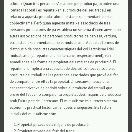
alhora). Quan tres persones s’associen per produir pa, acorden una
jornada laboral i es reparteixen el producte del seu treball en
relació a aquesta jornada laboral, estan experimentant amb el
col·lectivisme. Però quan aquesta mateixa associació de tres
persones productores de pa estableix un sistema d’intercanvis amb
altres associacions de persones productores de cervesa, verdura,
etc., estan experimentant amb el mutualisme. Aquestes formes de
distribució de productes característiques del col·lectivisme i del
mutualisme (el repartiment i l’intercanvi, respectivament), van
aparellades a la forma de propietat dels mitjans de producció. El
repartiment implica una capacitat de decisió col·lectiva sobre el
producte del treball de les persones associades que prové del fet
de compartir entre elles la propietat. L’intercanvi implica una
capacitat privativa de decisió sobre el producte del treball que
prové del fet de no compartir la propietat dels mitjans de producció
amb l’altra part de l’intercanvi. El mutualisme és el tercer sistema
econòmic practicat històricament pels anarquistes. Els factors
inicials del mutualisme són:
Propietat privada dels mitjans de producció.
Propietat privada del fruit del treball.