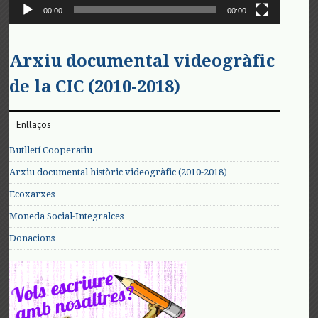
00:00
00:00
Arxiu documental videogràfic
de la CIC (2010-2018)
Enllaços
Butlletí Cooperatiu
Arxiu documental històric videogràfic (2010-2018)
Ecoxarxes
Moneda Social-Integralces
Donacions