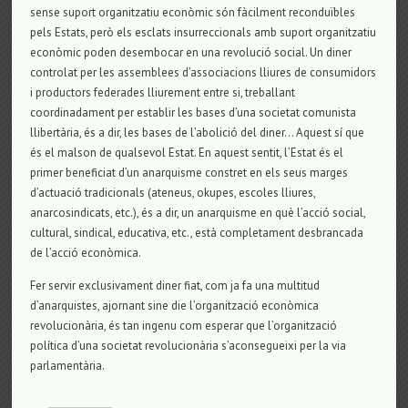
sense suport organitzatiu econòmic són fàcilment reconduïbles
pels Estats, però els esclats insurreccionals amb suport organitzatiu
econòmic poden desembocar en una revolució social. Un diner
controlat per les assemblees d’associacions lliures de consumidors
i productors federades lliurement entre si, treballant
coordinadament per establir les bases d’una societat comunista
llibertària, és a dir, les bases de l’abolició del diner… Aquest sí que
és el malson de qualsevol Estat. En aquest sentit, l’Estat és el
primer beneficiat d’un anarquisme constret en els seus marges
d’actuació tradicionals (ateneus, okupes, escoles lliures,
anarcosindicats, etc.), és a dir, un anarquisme en què l’acció social,
cultural, sindical, educativa, etc., està completament desbrancada
de l’acció econòmica.
Fer servir exclusivament diner fiat, com ja fa una multitud
d’anarquistes, ajornant sine die l’organització econòmica
revolucionària, és tan ingenu com esperar que l’organització
política d’una societat revolucionària s’aconsegueixi per la via
parlamentària.