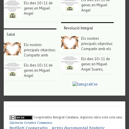
Els dies 10 i 11 de
gener, en Miguel
gener, en Miguel
Angel
Angel
Revolució Integral
Salut
Els nostres
principals objectius;
Els nostres
Compartir amb els
principals objectius;
Compartir amb
Els dies 10 i 11 de
gener, en Miguel
Els dies 10 i 11 de
Angel Suarez,
gener, en Miguel
Angel
Cooperativa Integral Catalana. Aquesta obra està sota una
Llicència Creative Commons
.
Butlletí Cooperatiu
Arxiu documental històric