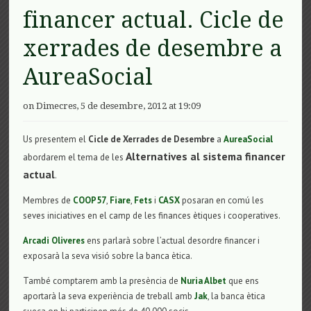
financer actual. Cicle de
xerrades de desembre a
AureaSocial
on Dimecres, 5 de desembre, 2012 at 19:09
Us presentem el
Cicle de Xerrades de Desembre
a
AureaSocial
Alternatives al sistema financer
abordarem el tema de les
actual
.
Membres de
COOP57
,
Fiare
,
Fets
i
CASX
posaran en comú les
seves iniciatives en el camp de les finances ètiques i cooperatives.
Arcadi Oliveres
ens parlarà sobre l’actual desordre financer i
exposarà la seva visió sobre la banca ètica.
També comptarem amb la presència de
Nuria Albet
que ens
aportarà la seva experiència de treball amb
Jak
, la banca ètica