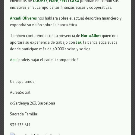
Miembros de
COOP57
,
Fiare
,
Fets
i
CASX
pondran en común sus
iniciativas en el campo de las finanzas éticas y cooperativas.
Arcadi Oliveres
nos hablará sobre el actual desorden financiero y
expondrà su visión sobre la banca ética.
También contaremos con la presencia de
Nuria Albet
quien nos
aportará su experiencia de trabajo con
Jak
, la banca ética sueca
donde participan más de 40.000 socias y socios.
Aquí
podeis bajar el cartel i compartirlo!
Os esperamos!
AureaSocial
c/Sardenya 263, Barcelona
Sagrada Familia
935 535 611