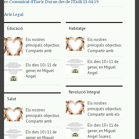
en
Comunicat d’Enric Duran des de l’Exili 23-04-19
Avis Legal
Educació
Habitatge
Els nostres
Els nostres
principals objectius;
principals objectius;
Compartir amb
Compartir amb
Els dies 10 i 11 de
Els dies 10 i 11 de
gener, en Miguel
gener, en Miguel
Angel
Angel
Revolució Integral
Salut
Els nostres
principals objectius;
Els nostres
Compartir amb els
principals objectius;
Compartir amb
Els dies 10 i 11 de
gener, en Miguel
Els dies 10 i 11 de
Angel Suarez,
gener, en Miguel