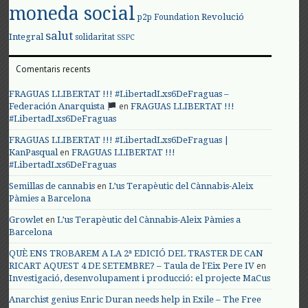
moneda social
Revolució
p2p Foundation
salut
Integral
solidaritat
SSPC
Comentaris recents
FRAGUAS LLIBERTAT !!! #LibertadLxs6DeFraguas –
en
Federación Anarquista
FRAGUAS LLIBERTAT !!!
#LibertadLxs6DeFraguas
FRAGUAS LLIBERTAT !!! #LibertadLxs6DeFraguas |
en
KanPasqual
FRAGUAS LLIBERTAT !!!
#LibertadLxs6DeFraguas
en
Semillas de cannabis
L’us Terapèutic del Cànnabis-Aleix
Pàmies a Barcelona
en
Growlet
L’us Terapèutic del Cànnabis-Aleix Pàmies a
Barcelona
QUÈ ENS TROBAREM A LA 2ª EDICIÓ DEL TRASTER DE CAN
en
RICART AQUEST 4 DE SETEMBRE? – Taula de l'Eix Pere IV
Investigació, desenvolupament i producció: el projecte MaCus
Anarchist genius Enric Duran needs help in Exile – The Free