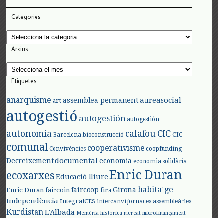
Categories
Categories
Arxius
Arxius
Etiquetes
anarquisme
aureasocial
assemblea permanent
art
autogestió
autogestión
autogestión
autonomia
calafou
CIC
CIC
Barcelona
bioconstrucció
comunal
cooperativisme
Convivències
coopfunding
documental
Decreixement
economia
economia solidària
Enric Duran
ecoxarxes
Educació lliure
habitatge
faircoop
Girona
Enric Duran
faircoin
fira
Independència
IntegralCES
intercanvi
jornades assembleàries
Kurdistan
L'Albada
Memòria històrica
mercat
microfinançament