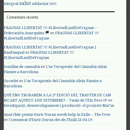
salut
Integral
solidaritat
SSPC
Comentaris recents
FRAGUAS LLIBERTAT !!! #LibertadLxs6DeFraguas –
en
Federación Anarquista
FRAGUAS LLIBERTAT !!!
#LibertadLxs6DeFraguas
FRAGUAS LLIBERTAT !!! #LibertadLxs6DeFraguas |
en
KanPasqual
FRAGUAS LLIBERTAT !!!
#LibertadLxs6DeFraguas
en
Semillas de cannabis
L’us Terapèutic del Cànnabis-Aleix
Pàmies a Barcelona
en
Growlet
L’us Terapèutic del Cànnabis-Aleix Pàmies a
Barcelona
QUÈ ENS TROBAREM A LA 2ª EDICIÓ DEL TRASTER DE CAN
en
RICART AQUEST 4 DE SETEMBRE? – Taula de l'Eix Pere IV
Investigació, desenvolupament i producció: el projecte MaCus
Anarchist genius Enric Duran needs help in Exile – The Free
en
Comunicat d’Enric Duran des de l’Exili 23-04-19