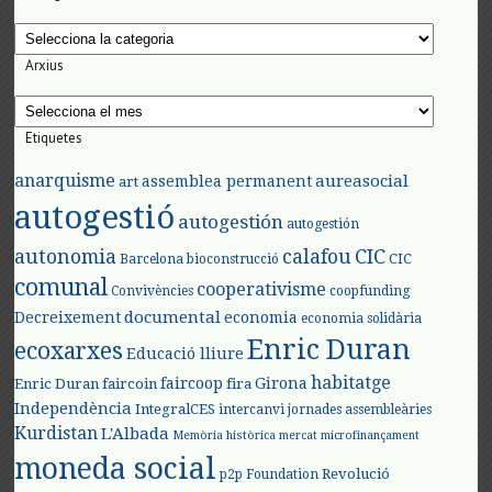
Categories
Arxius
Arxius
Etiquetes
anarquisme
aureasocial
assemblea permanent
art
autogestió
autogestión
autogestión
autonomia
calafou
CIC
CIC
Barcelona
bioconstrucció
comunal
cooperativisme
Convivències
coopfunding
documental
Decreixement
economia
economia solidària
Enric Duran
ecoxarxes
Educació lliure
habitatge
faircoop
Girona
Enric Duran
faircoin
fira
Independència
IntegralCES
intercanvi
jornades assembleàries
Kurdistan
L'Albada
Memòria històrica
mercat
microfinançament
moneda social
Revolució
p2p Foundation