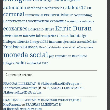
autogestión
autonomia
calafou
CIC
CIC
Barcelona
bioconstrucció
comunal
cooperativisme
Convivències
coopfunding
documental
Decreixement
economia
economia solidària
Enric Duran
ecoxarxes
Educació lliure
habitatge
faircoop
Girona
Enric Duran
faircoin
fira
Independència
IntegralCES
intercanvi
jornades assembleàries
Kurdistan
L'Albada
Memòria històrica
mercat
microfinançament
moneda social
Revolució
p2p Foundation
salut
Integral
solidaritat
SSPC
Comentaris recents
FRAGUAS LLIBERTAT !!! #LibertadLxs6DeFraguas –
en
Federación Anarquista
FRAGUAS LLIBERTAT !!!
#LibertadLxs6DeFraguas
FRAGUAS LLIBERTAT !!! #LibertadLxs6DeFraguas |
en
KanPasqual
FRAGUAS LLIBERTAT !!!
#LibertadLxs6DeFraguas