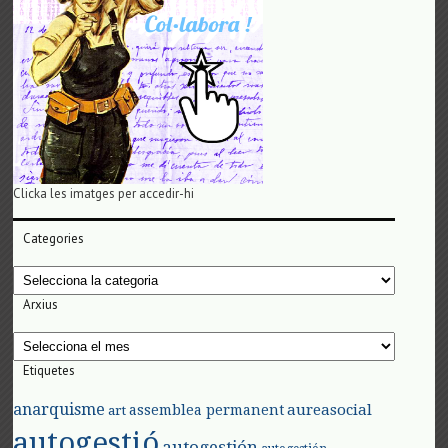
Clicka les imatges per accedir-hi
Categories
Categories
Arxius
Arxius
Etiquetes
anarquisme
aureasocial
assemblea permanent
art
autogestió
autogestión