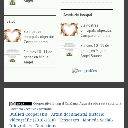
Angel
Revolució Integral
Salut
Els nostres
principals objectius;
Els nostres
Compartir amb els
principals objectius;
Compartir amb
Els dies 10 i 11 de
gener, en Miguel
Els dies 10 i 11 de
Angel Suarez,
gener, en Miguel
Angel
Cooperativa Integral Catalana. Aquesta obra està sota una
Llicència Creative Commons
.
Butlletí Cooperatiu
Arxiu documental històric
videogràfic (2010-2018)
Ecoxarxes
Moneda Social-
Integralces
Donacions