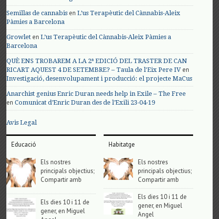
en
Semillas de cannabis
L’us Terapèutic del Cànnabis-Aleix
Pàmies a Barcelona
en
Growlet
L’us Terapèutic del Cànnabis-Aleix Pàmies a
Barcelona
QUÈ ENS TROBAREM A LA 2ª EDICIÓ DEL TRASTER DE CAN
en
RICART AQUEST 4 DE SETEMBRE? – Taula de l'Eix Pere IV
Investigació, desenvolupament i producció: el projecte MaCus
Anarchist genius Enric Duran needs help in Exile – The Free
en
Comunicat d’Enric Duran des de l’Exili 23-04-19
Avis Legal
Educació
Habitatge
Els nostres
Els nostres
principals objectius;
principals objectius;
Compartir amb
Compartir amb
Els dies 10 i 11 de
Els dies 10 i 11 de
gener, en Miguel
gener, en Miguel
Angel