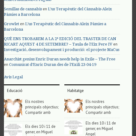
en
Semillas de cannabis
L’us Terapèutic del Cànnabis-Aleix
Pàmies a Barcelona
en
Growlet
L’us Terapèutic del Cànnabis-Aleix Pàmies a
Barcelona
QUÈ ENS TROBAREM A LA 2ª EDICIÓ DEL TRASTER DE CAN
en
RICART AQUEST 4 DE SETEMBRE? – Taula de l'Eix Pere IV
Investigació, desenvolupament i producció: el projecte MaCus
Anarchist genius Enric Duran needs help in Exile – The Free
en
Comunicat d’Enric Duran des de l’Exili 23-04-19
Avis Legal
Educació
Habitatge
Els nostres
Els nostres
principals objectius;
principals objectius;
Compartir amb
Compartir amb
Els dies 10 i 11 de
Els dies 10 i 11 de
gener, en Miguel
gener, en Miguel
Angel