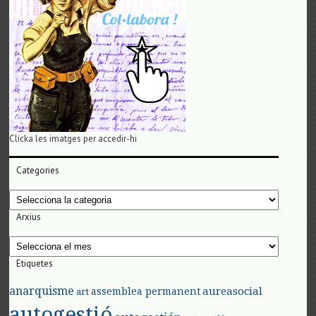
Clicka les imatges per accedir-hi
Categories
Categories
Arxius
Arxius
Etiquetes
anarquisme
aureasocial
assemblea permanent
art
autogestió