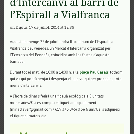
d’Intercanvi al barri de
l’Espirall a Vialfranca
on Dijous, 17 de juliol, 2014 at 12:36
Aquest diumenge 27 de juliol tindrà lloc al barri de l’Espirall, a
Vilafranca del Penedès, un Mercat d’Intercanvi organitzat per
l’Ecoxarxa del Penedès, coincidint amb les festes d’aquesta
barriada.
Durant tot el matí, de 10:00 a 14:00 h, a la
plaça Pau Casals
, tothom
qui vulgui podrà penjar i despenjar el que vulgui per procedir a tota
mena d’intercanvis.
A l’hora de dinar s’ferirà una fideuà ecològica a 5 unitats
monetàries/€ si es compra el tiquet anticipadament
(minaclaver@gmail.com / 619 376 046) 0 bé 6 um/€ si s’adquireix
el tiquet el mateix dia.