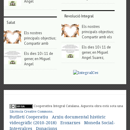
Angel
Revolució Integral
Salut
Els nostres
principals objectius;
Els nostres
Compartir amb els
principals objectius;
Compartir amb
Els dies 10 i 11 de
gener, en Miguel
Els dies 10 i 11 de
Angel Suarez,
gener, en Miguel
Angel
Cooperativa Integral Catalana. Aquesta obra està sota una
Llicència Creative Commons
.
Butlletí Cooperatiu
Arxiu documental històric
videogràfic (2010-2018)
Ecoxarxes
Moneda Social-
Integralces
Donacions