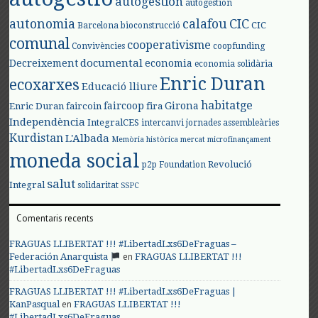
autogestión
autogestión
autonomia
calafou
CIC
CIC
Barcelona
bioconstrucció
comunal
cooperativisme
Convivències
coopfunding
documental
Decreixement
economia
economia solidària
Enric Duran
ecoxarxes
Educació lliure
habitatge
faircoop
Girona
Enric Duran
faircoin
fira
Independència
IntegralCES
intercanvi
jornades assembleàries
Kurdistan
L'Albada
Memòria històrica
mercat
microfinançament
moneda social
Revolució
p2p Foundation
salut
Integral
solidaritat
SSPC
Comentaris recents
FRAGUAS LLIBERTAT !!! #LibertadLxs6DeFraguas –
en
Federación Anarquista
FRAGUAS LLIBERTAT !!!
#LibertadLxs6DeFraguas
FRAGUAS LLIBERTAT !!! #LibertadLxs6DeFraguas |
en
KanPasqual
FRAGUAS LLIBERTAT !!!
#LibertadLxs6DeFraguas