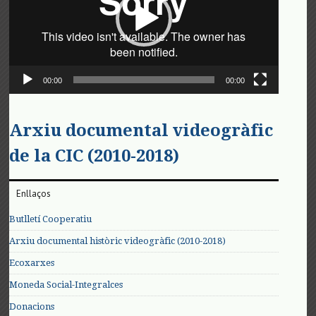
00:00
00:00
Arxiu documental videogràfic
de la CIC (2010-2018)
Enllaços
Butlletí Cooperatiu
Arxiu documental històric videogràfic (2010-2018)
Ecoxarxes
Moneda Social-Integralces
Donacions