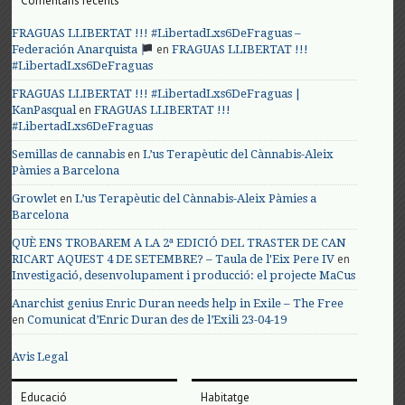
Comentaris recents
FRAGUAS LLIBERTAT !!! #LibertadLxs6DeFraguas –
en
Federación Anarquista
FRAGUAS LLIBERTAT !!!
#LibertadLxs6DeFraguas
FRAGUAS LLIBERTAT !!! #LibertadLxs6DeFraguas |
en
KanPasqual
FRAGUAS LLIBERTAT !!!
#LibertadLxs6DeFraguas
en
Semillas de cannabis
L’us Terapèutic del Cànnabis-Aleix
Pàmies a Barcelona
en
Growlet
L’us Terapèutic del Cànnabis-Aleix Pàmies a
Barcelona
QUÈ ENS TROBAREM A LA 2ª EDICIÓ DEL TRASTER DE CAN
en
RICART AQUEST 4 DE SETEMBRE? – Taula de l'Eix Pere IV
Investigació, desenvolupament i producció: el projecte MaCus
Anarchist genius Enric Duran needs help in Exile – The Free
en
Comunicat d’Enric Duran des de l’Exili 23-04-19
Avis Legal
Educació
Habitatge