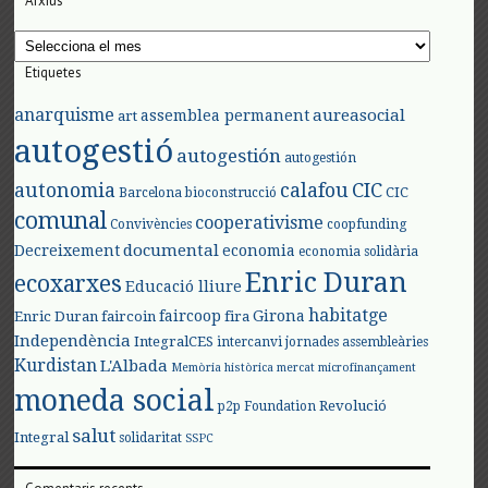
Arxius
Arxius
Etiquetes
anarquisme
aureasocial
assemblea permanent
art
autogestió
autogestión
autogestión
autonomia
calafou
CIC
CIC
Barcelona
bioconstrucció
comunal
cooperativisme
Convivències
coopfunding
documental
Decreixement
economia
economia solidària
Enric Duran
ecoxarxes
Educació lliure
habitatge
faircoop
Girona
Enric Duran
faircoin
fira
Independència
IntegralCES
intercanvi
jornades assembleàries
Kurdistan
L'Albada
Memòria històrica
mercat
microfinançament
moneda social
Revolució
p2p Foundation
salut
Integral
solidaritat
SSPC