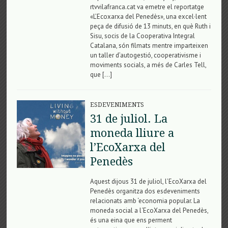
rtvvilafranca.cat va emetre el reportatge
«L’Ecoxarxa del Penedès», una excel·lent
peça de difusió de 13 minuts, en què Ruth i
Sisu, socis de la Cooperativa Integral
Catalana, són filmats mentre imparteixen
un taller d’autogestió, cooperativisme i
moviments socials, a més de Carles Tell,
que […]
ESDEVENIMENTS
31 de juliol. La
moneda lliure a
l’EcoXarxa del
Penedès
Aquest dijous 31 de juliol, l’EcoXarxa del
Penedès organitza dos esdeveniments
relacionats amb ‘economia popular. La
moneda social a l´EcoXarxa del Penedès,
és una eina que ens perment