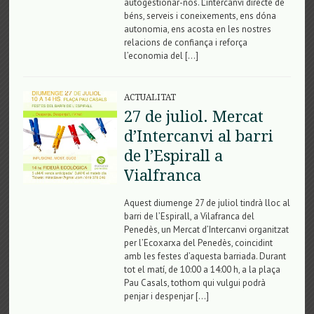
autogestionar-nos. L’intercanvi directe de
béns, serveis i coneixements, ens dóna
autonomia, ens acosta en les nostres
relacions de confiança i reforça
l’economia del […]
ACTUALITAT
27 de juliol. Mercat
d’Intercanvi al barri
de l’Espirall a
Vialfranca
Aquest diumenge 27 de juliol tindrà lloc al
barri de l’Espirall, a Vilafranca del
Penedès, un Mercat d’Intercanvi organitzat
per l’Ecoxarxa del Penedès, coincidint
amb les festes d’aquesta barriada. Durant
tot el matí, de 10:00 a 14:00 h, a la plaça
Pau Casals, tothom qui vulgui podrà
penjar i despenjar […]