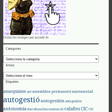
Clicka les imatges per accedir-hi
Categories
Categories
Arxius
Arxius
Etiquetes
anarquisme
aureasocial
assemblea permanent
art
autogestió
autogestión
autogestión
autonomia
calafou
CIC
CIC
Barcelona
bioconstrucció