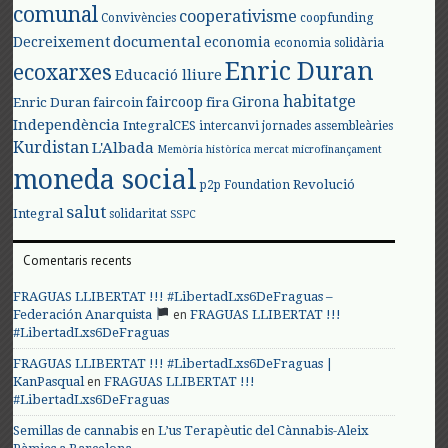
comunal
cooperativisme
Convivències
coopfunding
documental
Decreixement
economia
economia solidària
Enric Duran
ecoxarxes
Educació lliure
habitatge
faircoop
Girona
Enric Duran
faircoin
fira
Independència
IntegralCES
intercanvi
jornades assembleàries
Kurdistan
L'Albada
Memòria històrica
mercat
microfinançament
moneda social
Revolució
p2p Foundation
salut
Integral
solidaritat
SSPC
Comentaris recents
FRAGUAS LLIBERTAT !!! #LibertadLxs6DeFraguas –
en
Federación Anarquista
FRAGUAS LLIBERTAT !!!
#LibertadLxs6DeFraguas
FRAGUAS LLIBERTAT !!! #LibertadLxs6DeFraguas |
en
KanPasqual
FRAGUAS LLIBERTAT !!!
#LibertadLxs6DeFraguas
en
Semillas de cannabis
L’us Terapèutic del Cànnabis-Aleix