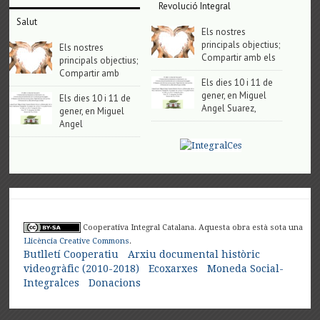
Revolució Integral
Salut
Els nostres
principals objectius;
Els nostres
Compartir amb els
principals objectius;
Compartir amb
Els dies 10 i 11 de
gener, en Miguel
Els dies 10 i 11 de
Angel Suarez,
gener, en Miguel
Angel
Cooperativa Integral Catalana. Aquesta obra està sota una
Llicència Creative Commons
.
Butlletí Cooperatiu
Arxiu documental històric
videogràfic (2010-2018)
Ecoxarxes
Moneda Social-
Integralces
Donacions