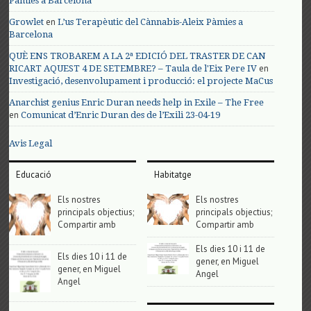
Pàmies a Barcelona
en
Growlet
L’us Terapèutic del Cànnabis-Aleix Pàmies a
Barcelona
QUÈ ENS TROBAREM A LA 2ª EDICIÓ DEL TRASTER DE CAN
en
RICART AQUEST 4 DE SETEMBRE? – Taula de l'Eix Pere IV
Investigació, desenvolupament i producció: el projecte MaCus
Anarchist genius Enric Duran needs help in Exile – The Free
en
Comunicat d’Enric Duran des de l’Exili 23-04-19
Avis Legal
Educació
Habitatge
Els nostres
Els nostres
principals objectius;
principals objectius;
Compartir amb
Compartir amb
Els dies 10 i 11 de
Els dies 10 i 11 de
gener, en Miguel
gener, en Miguel
Angel
Angel