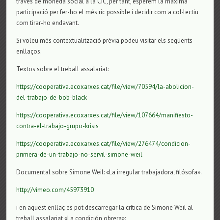
través de moneda social a la CIC, per tant, esperem la màxima
participació per fer-ho el més ric possible i decidir com a col·lectiu
com tirar-ho endavant.
Si voleu més contextualització prèvia podeu visitar els següents
enllaços.
Textos sobre el treball assalariat:
https://cooperativa.ecoxarxes.cat/file/view/70594/la-abolicion-
del-trabajo-de-bob-black
https://cooperativa.ecoxarxes.cat/file/view/107664/manifiesto-
contra-el-trabajo-grupo-krisis
https://cooperativa.ecoxarxes.cat/file/view/276474/condicion-
primera-de-un-trabajo-no-servil-simone-weil
Documental sobre Simone Weil: «La irregular trabajadora, filósofa».
http://
vimeo.com/45973910
i en aquest enllaç es pot descarregar la crítica de Simone Weil al
treball assalariat «La condición obrera»: