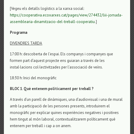
[Vegeu els detalls logístics a la xarxa social:
https://cooperativa.ecoxarxes.cat/pages/view/274432/liii-jornada-
assemblearia-dinamitzacio-del-treball-cooperatiu
.]
Programa
DIVENDRES TARDA
17:00 h: descoberta de l’espai. Els companys i companyes que
formen part d’aquest projecte ens guiaran a través de les
instal·lacions col·lectivitzades per l’associació de veïns.
18:30 h: Inici del monogràfic
BLOC 1. Què entenem políticament per treball ?
A través d’un parell de dinàmiques, una d’audiovisual i una de mural
amb la participació de les persones presents, introduirem el
monogràfic per explicar quines experiències negatives i positives
hem tingut al món laboral, contextualitzarem políticament què
entenem per treball i cap a on anem.