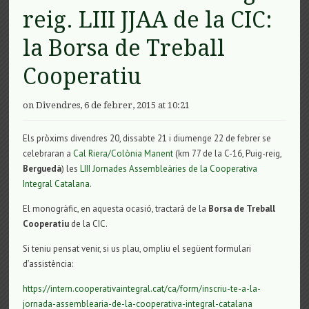
reig. LIII JJAA de la CIC:
la Borsa de Treball
Cooperatiu
on Divendres, 6 de febrer, 2015 at 10:21
Els pròxims divendres 20, dissabte 21 i diumenge 22 de febrer se
celebraran a
Cal Riera/Colònia Manent
(km 77 de la C-16, Puig-reig,
Berguedà
) les
LIII Jornades Assembleàries de la Cooperativa
Integral Catalana
.
El monogràfic, en aquesta ocasió, tractarà de la
Borsa de Treball
Cooperatiu
de la CIC.
Si teniu pensat venir, si us plau, ompliu el següent formulari
d’assistència:
https://intern.cooperativaintegral.cat/ca/form/inscriu-te-a-la-
jornada-assemblearia-de-la-cooperativa-integral-catalana