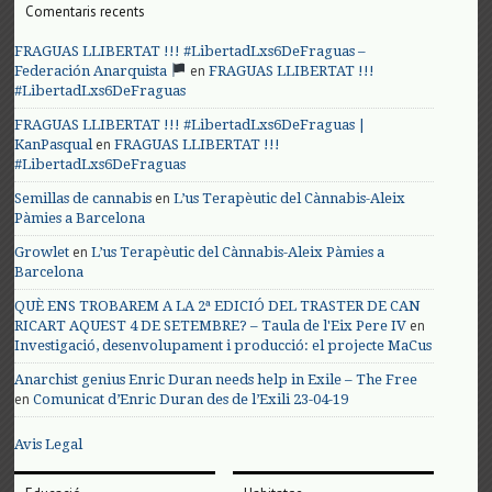
Comentaris recents
FRAGUAS LLIBERTAT !!! #LibertadLxs6DeFraguas –
en
Federación Anarquista
FRAGUAS LLIBERTAT !!!
#LibertadLxs6DeFraguas
FRAGUAS LLIBERTAT !!! #LibertadLxs6DeFraguas |
en
KanPasqual
FRAGUAS LLIBERTAT !!!
#LibertadLxs6DeFraguas
en
Semillas de cannabis
L’us Terapèutic del Cànnabis-Aleix
Pàmies a Barcelona
en
Growlet
L’us Terapèutic del Cànnabis-Aleix Pàmies a
Barcelona
QUÈ ENS TROBAREM A LA 2ª EDICIÓ DEL TRASTER DE CAN
en
RICART AQUEST 4 DE SETEMBRE? – Taula de l'Eix Pere IV
Investigació, desenvolupament i producció: el projecte MaCus
Anarchist genius Enric Duran needs help in Exile – The Free
en
Comunicat d’Enric Duran des de l’Exili 23-04-19
Avis Legal