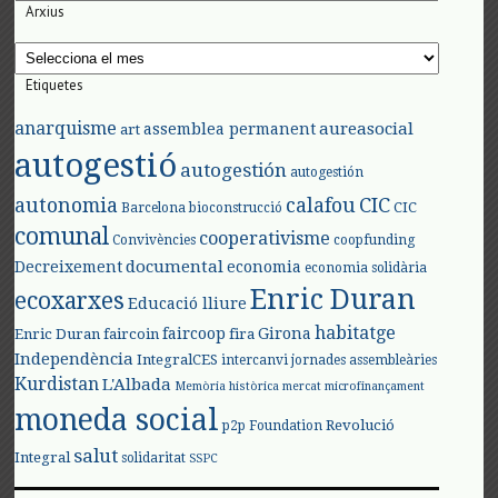
Arxius
Arxius
Etiquetes
anarquisme
aureasocial
assemblea permanent
art
autogestió
autogestión
autogestión
autonomia
calafou
CIC
CIC
Barcelona
bioconstrucció
comunal
cooperativisme
Convivències
coopfunding
documental
Decreixement
economia
economia solidària
Enric Duran
ecoxarxes
Educació lliure
habitatge
faircoop
Girona
Enric Duran
faircoin
fira
Independència
IntegralCES
intercanvi
jornades assembleàries
Kurdistan
L'Albada
Memòria històrica
mercat
microfinançament
moneda social
Revolució
p2p Foundation
salut
Integral
solidaritat
SSPC