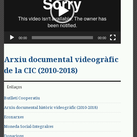
00:00
00:00
Arxiu documental videogràfic
de la CIC (2010-2018)
Enllaços
Butlletí Cooperatiu
Arxiu documental històric videogràfic (2010-2018)
Ecoxarxes
Moneda Social-Integralces
Donacions