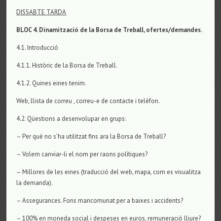
DISSABTE TARDA
BLOC 4. Dinamització de la Borsa de Treball, ofertes/demandes.
4.1. Introducció
4.1.1. Històric de la Borsa de Treball.
4.1.2. Quines eines tenim.
Web, llista de correu , correu-e de contacte i telèfon.
4.2. Qüestions a desenvolupar en grups:
– Per què no s’ha utilitzat fins ara la Borsa de Treball?
– Volem canviar-li el nom per raons polítiques?
– Millores de les eines (traducció del web, mapa, com es visualitza
la demanda).
– Assegurances. Fons mancomunat per a baixes i accidents?
– 100% en moneda social i despeses en euros, remuneració lliure?