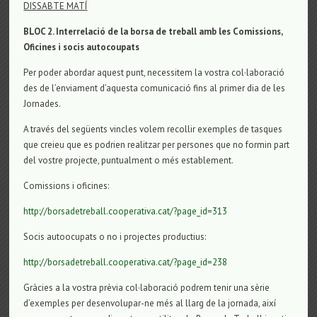
DISSABTE MATÍ
BLOC 2. Interrelació de la borsa de treball amb les Comissions,
Oficines i socis autocoupats
Per poder abordar aquest punt, necessitem la vostra col·laboració
des de l’enviament d’aquesta comunicació fins al primer dia de les
Jornades.
A través del següents vincles volem recollir exemples de tasques
que creieu que es podrien realitzar per persones que no formin part
del vostre projecte, puntualment o més establement.
Comissions i oficines:
http://borsadetreball.cooperativa.cat/?page_id=313
Socis autoocupats o no i projectes productius:
http://borsadetreball.cooperativa.cat/?page_id=238
Gràcies a la vostra prèvia col·laboració podrem tenir una sèrie
d’exemples per desenvolupar-ne més al llarg de la jornada, així