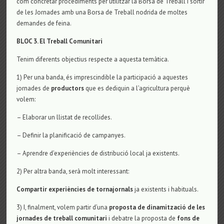
com concretar procediments per utilitzar la Borsa de Treball i sortir
de les Jornades amb una Borsa de Treball nodrida de moltes
demandes de feina.
BLOC 3. El Treball Comunitari
Tenim diferents objectius respecte a aquesta temàtica.
1) Per una banda, és imprescindible la participació a aquestes
jornades de
productors
que es dediquin a l’agricultura perquè
volem:
– Elaborar un llistat de recollides.
– Definir la planificació de campanyes.
– Aprendre d’experiències de distribució local ja existents.
2) Per altra banda, serà molt interessant:
Compartir experiències de torna
jornal
s
ja existents i habituals.
3) I, finalment, volem partir d’una
proposta de dinamització de les
jornades de treball comunitari
i debatre la proposta de
fons de