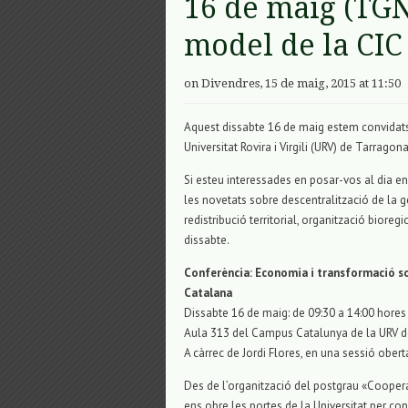
16 de maig (TGN
model de la CIC
on Divendres, 15 de maig, 2015 at 11:50
Aquest dissabte 16 de maig estem convidats a
Universitat Rovira i Virgili (URV) de Tarragona.
Si esteu interessades en posar-vos al dia e
les novetats sobre descentralització de la 
redistribució territorial, organització bioreg
dissabte.
Conferència: Economia i transformació soc
Catalana
Dissabte 16 de maig: de 09:30 a 14:00 hores
Aula 313 del Campus Catalunya de la URV 
A càrrec de Jordi Flores, en una sessió obert
Des de l’organització del postgrau «Cooper
ens obre les portes de la Universitat per c