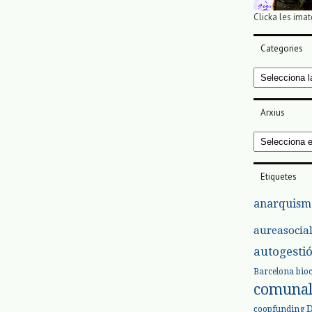
Clicka les imat
Categories
Categories
Arxius
Arxius
Etiquetes
anarquism
aureasocia
autogesti
Barcelona
bio
comuna
coopfunding