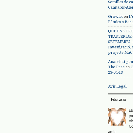
Semillas de c
Cànnabis-Ale
en
Growlet
L’
Pàmies a Bar
QUÈ ENS TRO
TRASTER DE 
SETEMBRE? – 
Investigació,
projecte MaC
Anarchist gen
en
The Free
C
23-04-19
Avis Legal
Educació
El
pr
ob
Co
amb