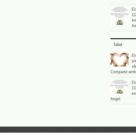
El
11
en
An
Salut
El
pr
ob
Compartir amb
El
11
en
Angel