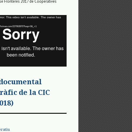
e Fronteres 2017 de Cooperatives
or: This video isn't available. The owner has
tps://vimeo.com/227063970?loop=0&_=1
 documental
ràfic de la CIC
018)
eratiu