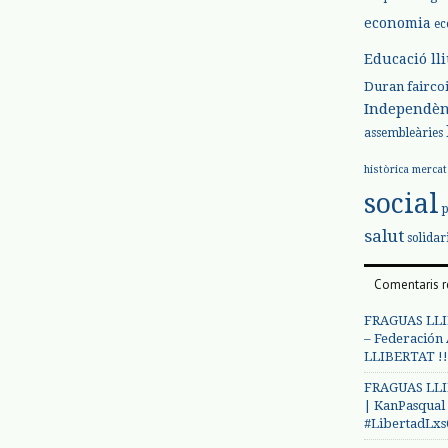
economia
ec
Educació ll
Duran
fairco
Independèn
assembleàries
històrica
mercat
social
salut
solidar
Comentaris r
FRAGUAS LLI
– Federación
LLIBERTAT !!
FRAGUAS LLI
| KanPasqual
#LibertadLx