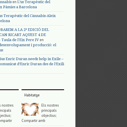
en
annabis
L’us Terapèutic del
ix Pàmies a Barcelona
us Terapèutic del Cànnabis-Aleix
celona
BAREM A LA 2ª EDICIÓ DEL
CAN RICART AQUEST 4 DE
en
Taula de l'Eix Pere IV
 desenvolupament i producció: el
us
ius Enric Duran needs help in Exile –
omunicat d’Enric Duran des de l’Exili
Habitatge
s nostres
Els nostres
incipals
principals
jectius;
objectius;
mpartir
Compartir amb