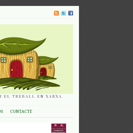
I EL TREBALL EN XARXA.
OS
CONTACTE