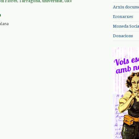
di Flores
,
Tarragona
,
universitat
,
URV
Arxiu documen
a
Ecoxarxes
alana
Moneda Social
Donacions