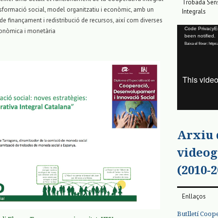
Trobada Sens
ansformació social, model organitzatiu i econòmic, amb un
Integrals
e finançament i redistribució de recursos, així com diverses
Reproductor
Code PrivacyErr
econòmica i monetària
been notified.
de
Baixa el fitxer: ht
vídeo
Arxiu
videog
(2010-2
Enllaços
Butlletí Coop