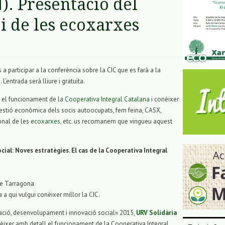
). Presentació del
 i de les ecoxarxes
 participar a la conferència sobre la CIC que es farà a la
 L’entrada serà lliure i gratuïta.
n el funcionament de la
Cooperativa Integral Catalana
i conèixer
gestió econòmica dels socis autoocupats, fem feina, CASX,
ional de les
ecoxarxes
, etc. us recomanem que vingueu aquest
ial: Noves estratègies. El cas de la Cooperativa Integral
de Tarragona
a a qui vulgui conèixer millor la CIC.
ació, desenvolupament i innovació social» 2015,
URV Solidària
onèixer amb detall el funcionament de la Cooperativa Integral