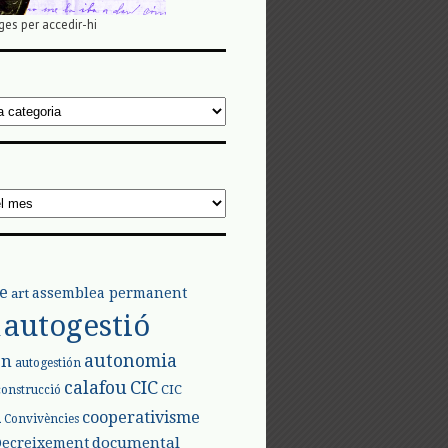
ges per accedir-hi
e
assemblea permanent
art
autogestió
l
autonomia
ón
autogestión
calafou
CIC
CIC
construcció
l
cooperativisme
Convivències
documental
Decreixement