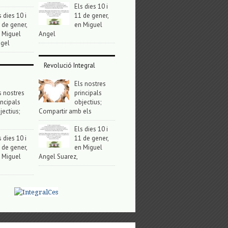
Els dies 10 i
s dies 10 i
11 de gener,
 de gener,
en Miguel
 Miguel
Angel
gel
Revolució Integral
Els nostres
s nostres
principals
incipals
objectius;
jectius;
Compartir amb els
Els dies 10 i
s dies 10 i
11 de gener,
 de gener,
en Miguel
 Miguel
Angel Suarez,