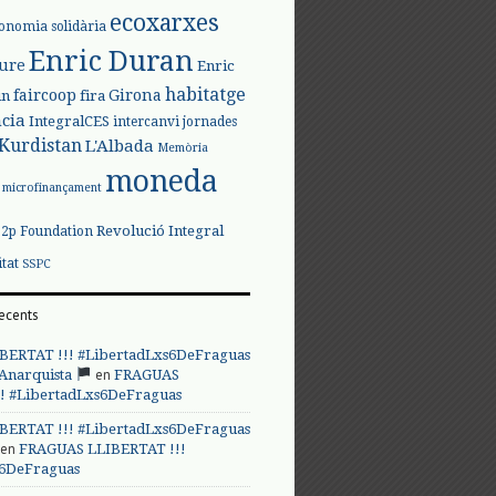
ecoxarxes
onomia solidària
Enric Duran
iure
Enric
habitatge
faircoop
Girona
in
fira
cia
IntegralCES
intercanvi
jornades
Kurdistan
L'Albada
Memòria
moneda
microfinançament
Revolució Integral
p2p Foundation
itat
SSPC
ecents
BERTAT !!! #LibertadLxs6DeFraguas
en
 Anarquista
FRAGUAS
! #LibertadLxs6DeFraguas
BERTAT !!! #LibertadLxs6DeFraguas
en
FRAGUAS LLIBERTAT !!!
s6DeFraguas