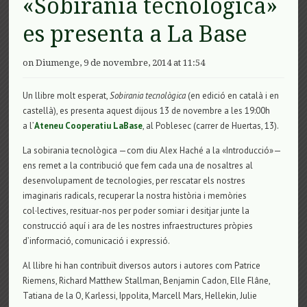
«Sobirania tecnològica»
es presenta a La Base
on Diumenge, 9 de novembre, 2014 at 11:54
Un llibre molt esperat,
Sobirania tecnològica
(en edició en català i en
castellà), es presenta aquest dijous 13 de novembre a les 19:00h
a l’
Ateneu Cooperatiu LaBase
, al Poblesec (carrer de Huertas, 13).
La sobirania tecnològica —com diu Alex Haché a la «Introducció»—
ens remet a la contribució que fem cada una de nosaltres al
desenvolupament de tecnologies, per rescatar els nostres
imaginaris radicals, recuperar la nostra història i memòries
col·lectives, resituar-nos per poder somiar i desitjar junte la
construcció aquí i ara de les nostres infraestructures pròpies
d’informació, comunicació i expressió.
Al llibre hi han contribuït diversos autors i autores com Patrice
Riemens, Richard Matthew Stallman, Benjamin Cadon, Elle Flâne,
Tatiana de la O, Karlessi, Ippolita, Marcell Mars, Hellekin, Julie