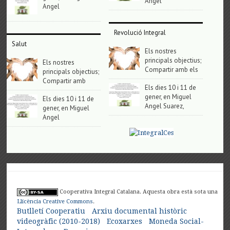
Angel
Angel
Revolució Integral
Salut
Els nostres
principals objectius;
Els nostres
Compartir amb els
principals objectius;
Compartir amb
Els dies 10 i 11 de
gener, en Miguel
Els dies 10 i 11 de
Angel Suarez,
gener, en Miguel
Angel
Cooperativa Integral Catalana. Aquesta obra està sota una
Llicència Creative Commons
.
Butlletí Cooperatiu
Arxiu documental històric
videogràfic (2010-2018)
Ecoxarxes
Moneda Social-