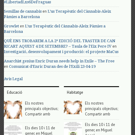
#LibertadLxs6DeFraguas
en
Semillas de cannabis
L’us Terapèutic del Cànnabis-Aleix
Pàmies a Barcelona
en
Growlet
L’us Terapèutic del Cànnabis-Aleix Pàmies a
Barcelona
QUÈ ENS TROBAREM A LA 2ª EDICIÓ DEL TRASTER DE CAN
en
RICART AQUEST 4 DE SETEMBRE? – Taula de l'Eix Pere IV
Investigació, desenvolupament i producció: el projecte MaCus
Anarchist genius Enric Duran needs help in Exile – The Free
en
Comunicat d’Enric Duran des de l’Exili 23-04-19
Avis Legal
Educació
Habitatge
Els nostres
Els nostres
principals objectius;
principals objectius;
Compartir amb
Compartir amb
Els dies 10 i 11 de
Els dies 10 i 11 de
gener, en Miguel
gener, en Miguel