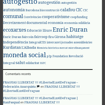
autogestió
autogestión
autogestión
autonomia
calafou
CIC
CIC
Barcelona
bioconstrucció
comunal
cooperativisme
Convivències
coopfunding
documental
Decreixement
economia
economia solidària
Enric Duran
ecoxarxes
Educació lliure
habitatge
faircoop
Girona
Enric Duran
faircoin
fira
Independència
IntegralCES
intercanvi
jornades assembleàries
Kurdistan
L'Albada
Memòria històrica
mercat
microfinançament
moneda social
Revolució
p2p Foundation
salut
Integral
solidaritat
SSPC
Comentaris recents
FRAGUAS LLIBERTAT !!! #LibertadLxs6DeFraguas –
en
Federación Anarquista
FRAGUAS LLIBERTAT !!!
#LibertadLxs6DeFraguas
FRAGUAS LLIBERTAT !!! #LibertadLxs6DeFraguas |
en
KanPasqual
FRAGUAS LLIBERTAT !!!