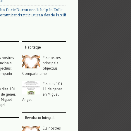
us
ius Enric Duran needs help in Exile –
omunicat d’Enric Duran des de l’Exili
Habitatge
s nostres
Els nostres
incipals
principals
jectius;
objectius;
mpartir
Compartir amb
Els dies 10 i
s dies 10 i
11 de gener,
 de gener,
en Miguel
 Miguel
Angel
gel
Revolució Integral
Els nostres