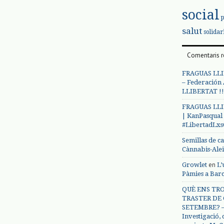
social
salut
solidar
Comentaris r
FRAGUAS LLI
– Federación
LLIBERTAT !!
FRAGUAS LLI
| KanPasqual
#LibertadLx
Semillas de c
Cànnabis-Ale
en
Growlet
L’
Pàmies a Bar
QUÈ ENS TRO
TRASTER DE 
SETEMBRE? – 
Investigació,