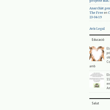
projecte MaC
Anarchist gen
en
The Free
C
23-04-19
Avis Legal
Educació
El
pr
ob
Co
amb
El
11
en
An
Salut