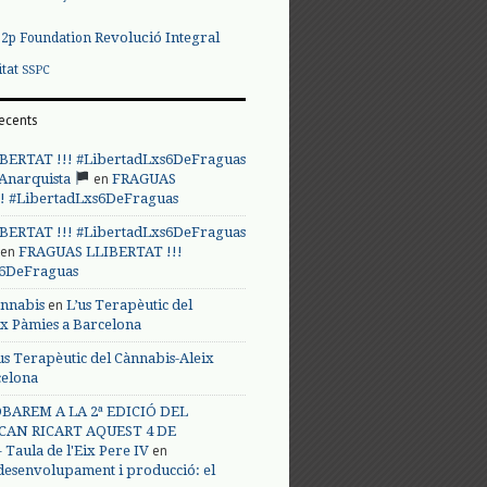
Revolució Integral
p2p Foundation
itat
SSPC
ecents
BERTAT !!! #LibertadLxs6DeFraguas
en
 Anarquista
FRAGUAS
! #LibertadLxs6DeFraguas
BERTAT !!! #LibertadLxs6DeFraguas
en
FRAGUAS LLIBERTAT !!!
s6DeFraguas
en
annabis
L’us Terapèutic del
ix Pàmies a Barcelona
us Terapèutic del Cànnabis-Aleix
celona
BAREM A LA 2ª EDICIÓ DEL
CAN RICART AQUEST 4 DE
en
Taula de l'Eix Pere IV
 desenvolupament i producció: el