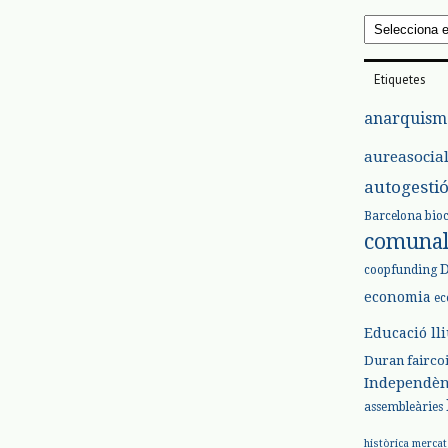
Arxius
Etiquetes
anarquism
aureasocia
autogesti
Barcelona
bio
comuna
coopfunding
economia
ec
Educació ll
Duran
fairco
Independèn
assembleàries
històrica
mercat