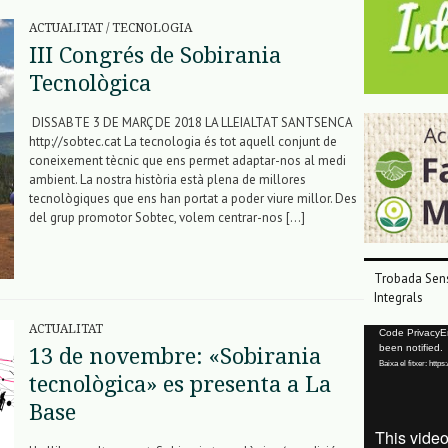
ACTUALITAT
/
TECNOLOGIA
III Congrés de Sobirania
Tecnològica
DISSABTE 3 DE MARÇ DE 2018 LA LLEIALTAT SANTSENCA
http://sobtec.cat La tecnologia és tot aquell conjunt de
coneixement tècnic que ens permet adaptar-nos al medi
ambient. La nostra història està plena de millores
tecnològiques que ens han portat a poder viure millor. Des
del grup promotor Sobtec, volem centrar-nos […]
Trobada Sens
Integrals
ACTUALITAT
Reproductor
Code PrivacyErr
been notified.
13 de novembre: «Sobirania
de
Baixa el fitxer: ht
vídeo
tecnològica» es presenta a La
Base