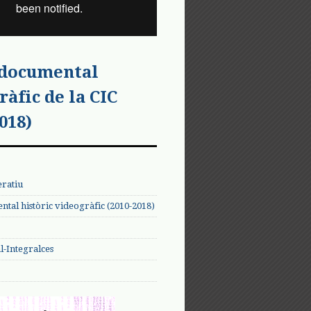
 documental
ràfic de la CIC
018)
eratiu
tal històric videogràfic (2010-2018)
-Integralces