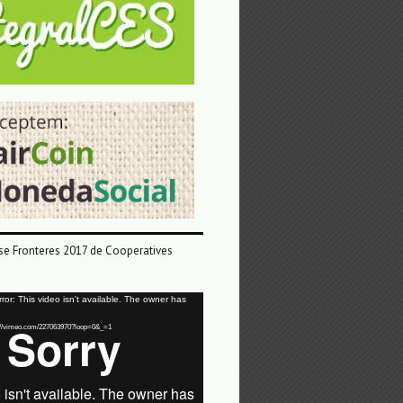
e Fronteres 2017 de Cooperatives
or: This video isn't available. The owner has
tps://vimeo.com/227063970?loop=0&_=1