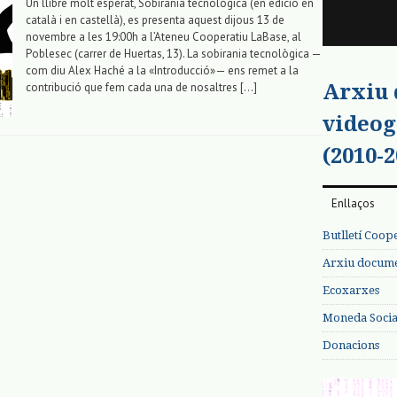
Un llibre molt esperat, Sobirania tecnològica (en edició en
català i en castellà), es presenta aquest dijous 13 de
novembre a les 19:00h a l’Ateneu Cooperatiu LaBase, al
Poblesec (carrer de Huertas, 13). La sobirania tecnològica —
com diu Alex Haché a la «Introducció»— ens remet a la
Arxiu
contribució que fem cada una de nosaltres […]
videog
(2010-2
Enllaços
Butlletí Coop
Arxiu documen
Ecoxarxes
Moneda Social
Donacions