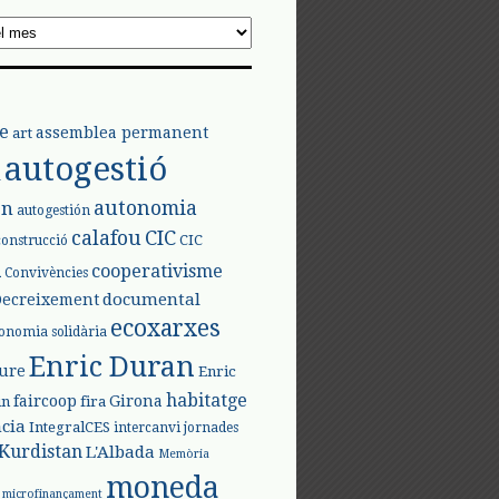
e
assemblea permanent
art
autogestió
l
autonomia
ón
autogestión
calafou
CIC
CIC
construcció
l
cooperativisme
Convivències
documental
Decreixement
ecoxarxes
onomia solidària
Enric Duran
iure
Enric
habitatge
faircoop
Girona
in
fira
cia
IntegralCES
intercanvi
jornades
Kurdistan
L'Albada
Memòria
moneda
microfinançament