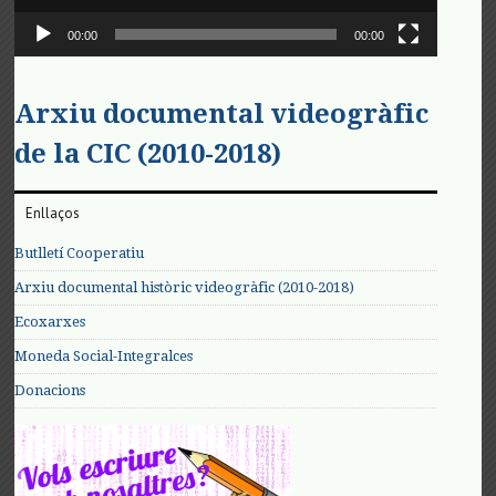
00:00
00:00
Arxiu documental videogràfic
de la CIC (2010-2018)
Enllaços
Butlletí Cooperatiu
Arxiu documental històric videogràfic (2010-2018)
Ecoxarxes
Moneda Social-Integralces
Donacions