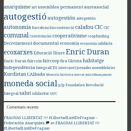
anarquisme
aureasocial
assemblea permanent
art
autogestió
autogestión
autogestión
autonomia
calafou
CIC
CIC
Barcelona
bioconstrucció
comunal
cooperativisme
Convivències
coopfunding
documental
Decreixement
economia
economia solidària
Enric Duran
ecoxarxes
Educació lliure
habitatge
faircoop
Girona
Enric Duran
faircoin
fira
Independència
IntegralCES
intercanvi
jornades assembleàries
Kurdistan
L'Albada
Memòria històrica
mercat
microfinançament
moneda social
Revolució
p2p Foundation
salut
Integral
solidaritat
SSPC
Comentaris recents
FRAGUAS LLIBERTAT !!! #LibertadLxs6DeFraguas –
en
Federación Anarquista
FRAGUAS LLIBERTAT !!!
#LibertadLxs6DeFraguas