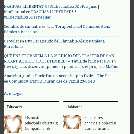
FRAGUAS LLIBERTAT !!! #LibertadLxs6DeFraguas |
en
KanPasqual
FRAGUAS LLIBERTAT !!!
#LibertadLxs6DeFraguas
en
Semillas de cannabis
L’us Terapèutic del Cànnabis-Aleix
Pàmies a Barcelona
en
Growlet
L’us Terapèutic del Cànnabis-Aleix Pàmies a
Barcelona
QUÈ ENS TROBAREM A LA 2ª EDICIÓ DEL TRASTER DE CAN
en
RICART AQUEST 4 DE SETEMBRE? – Taula de l'Eix Pere IV
Investigació, desenvolupament i producció: el projecte MaCus
Anarchist genius Enric Duran needs help in Exile – The Free
en
Comunicat d’Enric Duran des de l’Exili 23-04-19
Avis Legal
Educació
Habitatge
Els nostres
Els nostres
principals objectius;
principals objectius;
Compartir amb
Compartir amb