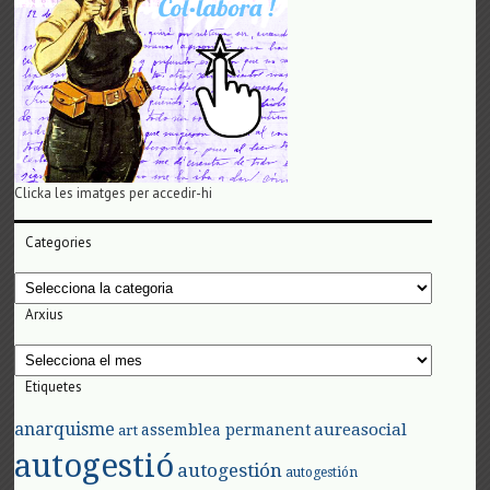
Clicka les imatges per accedir-hi
Categories
Categories
Arxius
Arxius
Etiquetes
anarquisme
aureasocial
assemblea permanent
art
autogestió
autogestión
autogestión