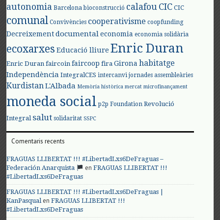
autonomia
calafou
CIC
CIC
Barcelona
bioconstrucció
comunal
cooperativisme
Convivències
coopfunding
documental
Decreixement
economia
economia solidària
Enric Duran
ecoxarxes
Educació lliure
habitatge
faircoop
Girona
Enric Duran
faircoin
fira
Independència
IntegralCES
intercanvi
jornades assembleàries
Kurdistan
L'Albada
Memòria històrica
mercat
microfinançament
moneda social
Revolució
p2p Foundation
salut
Integral
solidaritat
SSPC
Comentaris recents
FRAGUAS LLIBERTAT !!! #LibertadLxs6DeFraguas –
en
Federación Anarquista
FRAGUAS LLIBERTAT !!!
#LibertadLxs6DeFraguas
FRAGUAS LLIBERTAT !!! #LibertadLxs6DeFraguas |
en
KanPasqual
FRAGUAS LLIBERTAT !!!
#LibertadLxs6DeFraguas