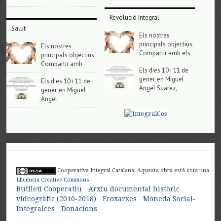
Revolució Integral
Salut
Els nostres
principals objectius;
Els nostres
Compartir amb els
principals objectius;
Compartir amb
Els dies 10 i 11 de
gener, en Miguel
Els dies 10 i 11 de
Angel Suarez,
gener, en Miguel
Angel
Cooperativa Integral Catalana. Aquesta obra està sota una
Llicència Creative Commons
.
Butlletí Cooperatiu
Arxiu documental històric
videogràfic (2010-2018)
Ecoxarxes
Moneda Social-
Integralces
Donacions