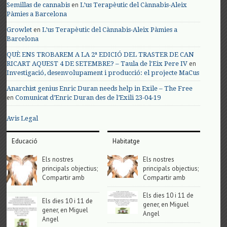
en
Semillas de cannabis
L’us Terapèutic del Cànnabis-Aleix
Pàmies a Barcelona
en
Growlet
L’us Terapèutic del Cànnabis-Aleix Pàmies a
Barcelona
QUÈ ENS TROBAREM A LA 2ª EDICIÓ DEL TRASTER DE CAN
en
RICART AQUEST 4 DE SETEMBRE? – Taula de l'Eix Pere IV
Investigació, desenvolupament i producció: el projecte MaCus
Anarchist genius Enric Duran needs help in Exile – The Free
en
Comunicat d’Enric Duran des de l’Exili 23-04-19
Avis Legal
Educació
Habitatge
Els nostres
Els nostres
principals objectius;
principals objectius;
Compartir amb
Compartir amb
Els dies 10 i 11 de
Els dies 10 i 11 de
gener, en Miguel
gener, en Miguel
Angel
Angel