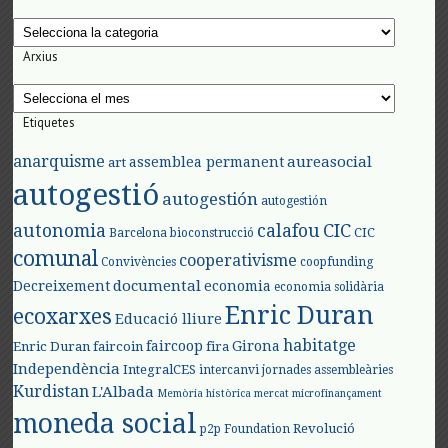
Categories
Arxius
Arxius
Etiquetes
anarquisme
aureasocial
assemblea permanent
art
autogestió
autogestión
autogestión
autonomia
calafou
CIC
CIC
Barcelona
bioconstrucció
comunal
cooperativisme
Convivències
coopfunding
documental
Decreixement
economia
economia solidària
Enric Duran
ecoxarxes
Educació lliure
habitatge
faircoop
Girona
Enric Duran
faircoin
fira
Independència
IntegralCES
intercanvi
jornades assembleàries
Kurdistan
L'Albada
Memòria històrica
mercat
microfinançament
moneda social
Revolució
p2p Foundation