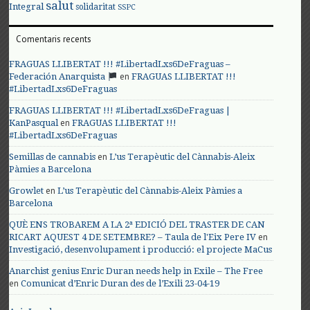
salut
Integral
solidaritat
SSPC
Comentaris recents
FRAGUAS LLIBERTAT !!! #LibertadLxs6DeFraguas –
en
Federación Anarquista
FRAGUAS LLIBERTAT !!!
#LibertadLxs6DeFraguas
FRAGUAS LLIBERTAT !!! #LibertadLxs6DeFraguas |
en
KanPasqual
FRAGUAS LLIBERTAT !!!
#LibertadLxs6DeFraguas
en
Semillas de cannabis
L’us Terapèutic del Cànnabis-Aleix
Pàmies a Barcelona
en
Growlet
L’us Terapèutic del Cànnabis-Aleix Pàmies a
Barcelona
QUÈ ENS TROBAREM A LA 2ª EDICIÓ DEL TRASTER DE CAN
en
RICART AQUEST 4 DE SETEMBRE? – Taula de l'Eix Pere IV
Investigació, desenvolupament i producció: el projecte MaCus
Anarchist genius Enric Duran needs help in Exile – The Free
en
Comunicat d’Enric Duran des de l’Exili 23-04-19