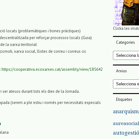
Clicka les imat
ió locals (problemàtiques i bones pràctiques)
 descentralitzada per reforçar processos locals (Guia)
Categories
de la xarxa territorial
 cicmob, xarxa social, llistes de correu i correus cic
Categories
:
https://cooperativa.ecoxarxes.cat/assembly/view/185642
Arxius
Arxius
in ser atesos durant tots els dies de la Jornada.
Etiquetes
ampada (serem a ple estiu i només per necessitats especials
anarquism
a
aureasocia
autogesti
alana