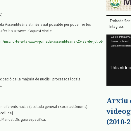
:
Trobada Sens
ada Assembleària al més aviat possible per poder fer les
Integrals
u fer-ho a través d’aquest vincle:
Reproductor
Code PrivacyErr
orm/inscriu-te-a-la-xxxvi-jornada-assemblearia-25-28-de-juliol-
been notified.
de
Baixa el fitxer: ht
vídeo
cipació de la majoria de nuclis i processos locals.
s.
Arxiu
 diferents nuclis (acollida general i socis autònoms).
videog
collida].
, Manual DE, guia específica.
(2010-2