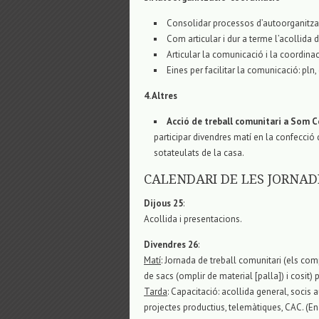
Consolidar processos d’autoorganitzac
Com articular i dur a terme l’acollida 
Articular la comunicació i la coordinac
Eines per facilitar la comunicació: pln
4. Altres
Acció de treball comunitari a Som 
participar divendres matí en la confecció d
sotateulats de la casa.
CALENDARI DE LES JORNAD
Dijous 25
:
Acollida i presentacions.
Divendres 26
:
Matí
: Jornada de treball comunitari (els co
de sacs (omplir de material [palla]) i cosit) 
Tarda
: Capacitació: acollida general, socis
projectes productius, telemàtiques, CAC. (En