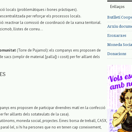
Enllaços
ió locals (problemàtiques i bones pràctiques).
descentralitzada per reforçar els processos locals.
Butlletí Coop
ió: reactivar la comissió de coordinació de la xarxa territorial.
Arxiu documen
, cicmob, llistes de correu…
Ecoxarxes
Moneda Social
Comunitat
(Torre de Pujarnol): els companys ens proposen de
Donacions
e sacs (omplir de material [palla]) i cosit) per fer aïllant dels
ES
mpanys ens proposen de participar divendres matí en la confecció
per fer aïllants dels sotateulats de la casa).
 autònoms, moneda social, projectes. Eines: borsa de treball, CASX,
 paral·lel, si hi ha persones que no en tenen cap coneixement,