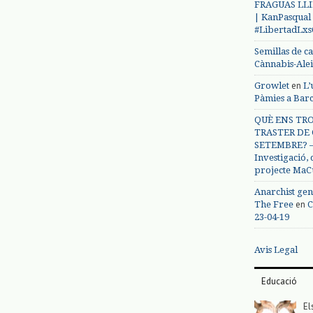
FRAGUAS LLI
| KanPasqual
#LibertadLx
Semillas de c
Cànnabis-Ale
en
Growlet
L’
Pàmies a Bar
QUÈ ENS TRO
TRASTER DE 
SETEMBRE? – 
Investigació,
projecte MaC
Anarchist gen
en
The Free
C
23-04-19
Avis Legal
Educació
El