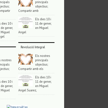
incipals
principals
jectius;
objectius;
mpartir
Compartir amb
Els dies 10 i
s dies 10 i
11 de gener,
 de gener,
en Miguel
 Miguel
Angel
gel
Revolució Integral
Els nostres
s nostres
principals
incipals
objectius;
jectius;
Compartir amb els
Els dies 10 i
s dies 10 i
11 de gener,
 de gener,
en Miguel
 Miguel
Angel Suarez,