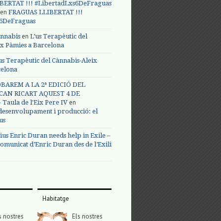
BERTAT !!! #LibertadLxs6DeFraguas
en
FRAGUAS LLIBERTAT !!!
s6DeFraguas
en
annabis
L’us Terapèutic del
ix Pàmies a Barcelona
us Terapèutic del Cànnabis-Aleix
celona
BAREM A LA 2ª EDICIÓ DEL
CAN RICART AQUEST 4 DE
en
Taula de l'Eix Pere IV
 desenvolupament i producció: el
us
ius Enric Duran needs help in Exile –
omunicat d’Enric Duran des de l’Exili
Habitatge
s nostres
Els nostres