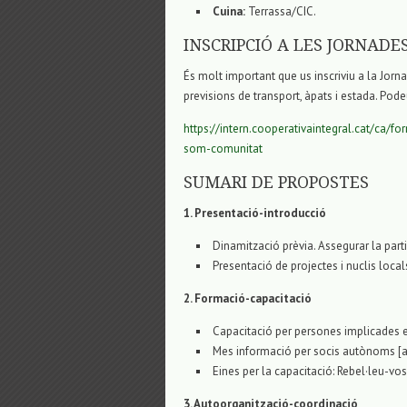
Cuina:
Terrassa/CIC.
​INSCRIPCIÓ A LES JORNADES
És molt important que us inscriviu a la Jorn
previsions de transport, àpats i estada. Pode
https://intern.cooperativaintegral.cat/ca/f
som-comunitat
SUMARI DE PROPOSTES
1. Presentació-introducció
Dinamització prèvia. Assegurar la parti
Presentació de projectes i nuclis local
2. Formació-capacitació
Capacitació per persones implicades en
Mes informació per socis autònoms [a
Eines per la capacitació: Rebel·leu-vos
3. Autoorganització-coordinació