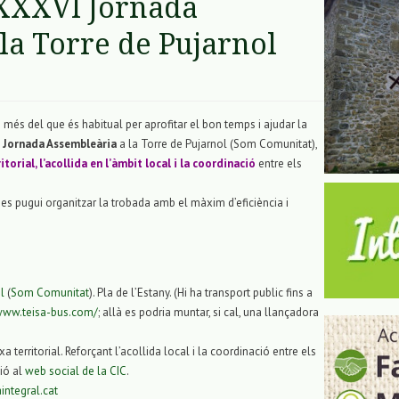
: XXXVI Jornada
la Torre de Pujarnol
de més del que és habitual per aprofitar el bon temps i ajudar la
 Jornada Assembleària
a la Torre de Pujarnol (Som Comunitat),
itorial, l’acollida en l’àmbit local i la coordinació
entre els
 es pugui organitzar la trobada amb el màxim d’eficiència i
l
(
Som Comunitat
). Pla de l’Estany. (Hi ha transport public fins a
/www.teisa-bus.com/
; allà es podria muntar, si cal, una llançadora
a territorial. Reforçant l’acollida local i la coordinació entre els
ció al
web social de la CIC
.
ntegral.cat