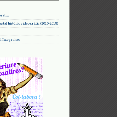
eratiu
tal històric videogràfic (2010-2018)
-Integralces