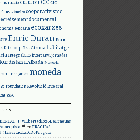
calafou
CIC
CIC
construcció
l
cooperativisme
Convivències
documental
Decreixement
ecoxarxes
onomia solidària
Enric Duran
iure
Enric
habitatge
faircoop
Girona
in
fira
cia
IntegralCES
intercanvi
jornades
Kurdistan
L'Albada
Memòria
moneda
microfinançament
Revolució Integral
p2p Foundation
itat
SSPC
ecents
BERTAT !!! #LibertadLxs6DeFraguas
en
 Anarquista
FRAGUAS
! #LibertadLxs6DeFraguas