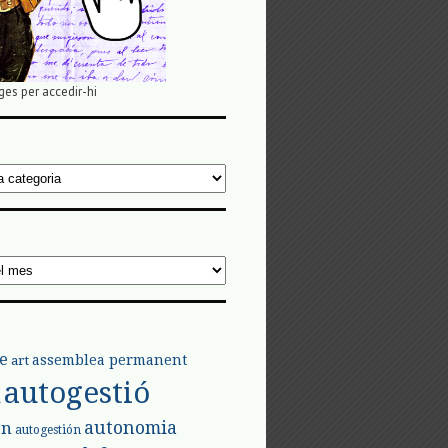
ges per accedir-hi
e
assemblea permanent
art
autogestió
l
autonomia
ón
autogestión