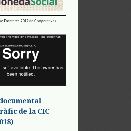
e Fronteres 2017 de Cooperatives
or: This video isn't available. The owner has
tps://vimeo.com/227063970?loop=0&_=1
 documental
ràfic de la CIC
018)