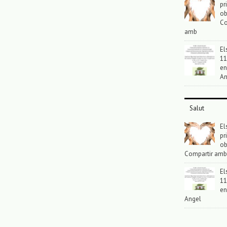
pr
ob
Co
amb
El
11
en
An
Salut
El
pr
ob
Compartir amb
El
11
en
Angel