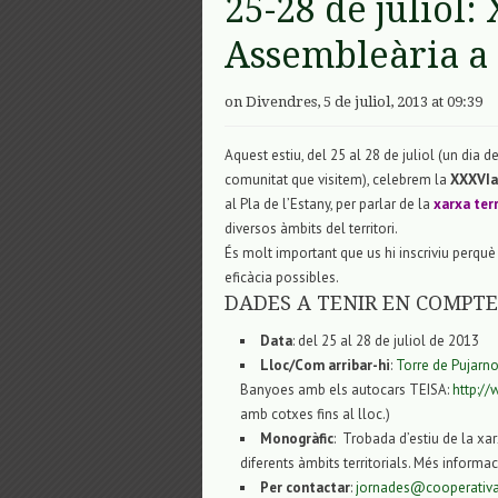
25-28 de juliol
Assembleària a 
on Divendres, 5 de juliol, 2013 at 09:39
Aquest estiu, del 25 al 28 de juliol (un dia 
comunitat que visitem), celebrem la
XXXVIa
al Pla de l’Estany, per parlar de la
xarxa terr
diversos àmbits del territori.
És molt important que us hi inscriviu perquè
eficàcia possibles.
DADES A TENIR EN COMPTE
Data
: del 25 al 28 de juliol de 2013
Lloc/Com arribar-hi
:
Torre de Pujarno
Banyoes amb els autocars TEISA:
http:/
amb cotxes fins al lloc.)
Monogràfic
: Trobada d’estiu de la xarx
diferents àmbits territorials. Més informa
Per contactar
:
jornades@cooperativai