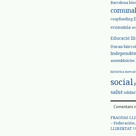
Barcelona
bio
comuna
coopfunding
economia
ec
Educació ll
Duran
fairco
Independèn
assembleàries
històrica
mercat
social
salut
solidar
Comentaris r
FRAGUAS LLI
– Federación
LLIBERTAT !!