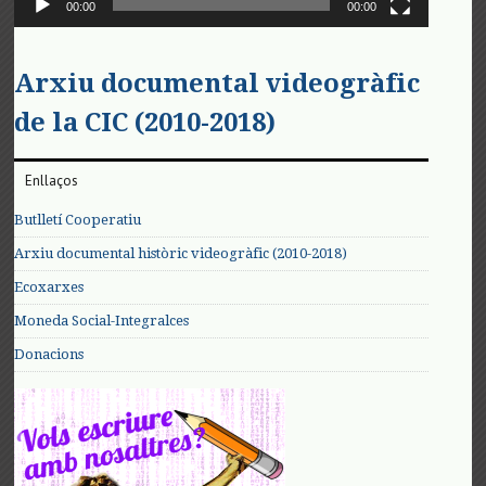
00:00
00:00
Arxiu documental videogràfic
de la CIC (2010-2018)
Enllaços
Butlletí Cooperatiu
Arxiu documental històric videogràfic (2010-2018)
Ecoxarxes
Moneda Social-Integralces
Donacions