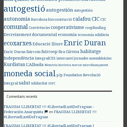
autogestió
autogestión
autogestión
autonomia
calafou
CIC
CIC
Barcelona
bioconstrucció
comunal
cooperativisme
Convivències
coopfunding
documental
Decreixement
economia
economia solidària
Enric Duran
ecoxarxes
Educació lliure
habitatge
faircoop
Girona
Enric Duran
faircoin
fira
Independència
IntegralCES
intercanvi
jornades assembleàries
Kurdistan
L'Albada
Memòria històrica
mercat
microfinançament
moneda social
Revolució
p2p Foundation
salut
Integral
solidaritat
SSPC
Comentaris recents
FRAGUAS LLIBERTAT !!! #LibertadLxs6DeFraguas –
en
Federación Anarquista
FRAGUAS LLIBERTAT !!!
#LibertadLxs6DeFraguas
FRAGUAS LLIBERTAT !!! #LibertadLxs6DeFraguas |