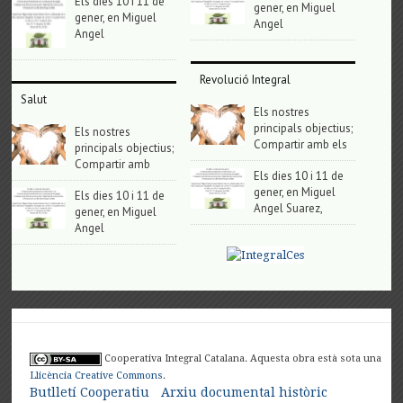
Els dies 10 i 11 de
gener, en Miguel
gener, en Miguel
Angel
Angel
Revolució Integral
Salut
Els nostres
principals objectius;
Els nostres
Compartir amb els
principals objectius;
Compartir amb
Els dies 10 i 11 de
gener, en Miguel
Els dies 10 i 11 de
Angel Suarez,
gener, en Miguel
Angel
Cooperativa Integral Catalana. Aquesta obra està sota una
Llicència Creative Commons
.
Butlletí Cooperatiu
Arxiu documental històric