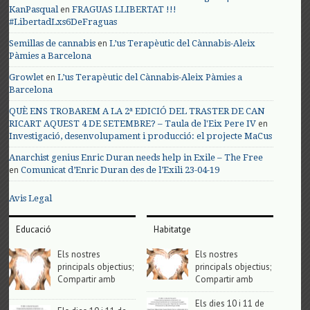
en
KanPasqual
FRAGUAS LLIBERTAT !!!
#LibertadLxs6DeFraguas
en
Semillas de cannabis
L’us Terapèutic del Cànnabis-Aleix
Pàmies a Barcelona
en
Growlet
L’us Terapèutic del Cànnabis-Aleix Pàmies a
Barcelona
QUÈ ENS TROBAREM A LA 2ª EDICIÓ DEL TRASTER DE CAN
en
RICART AQUEST 4 DE SETEMBRE? – Taula de l'Eix Pere IV
Investigació, desenvolupament i producció: el projecte MaCus
Anarchist genius Enric Duran needs help in Exile – The Free
en
Comunicat d’Enric Duran des de l’Exili 23-04-19
Avis Legal
Educació
Habitatge
Els nostres
Els nostres
principals objectius;
principals objectius;
Compartir amb
Compartir amb
Els dies 10 i 11 de