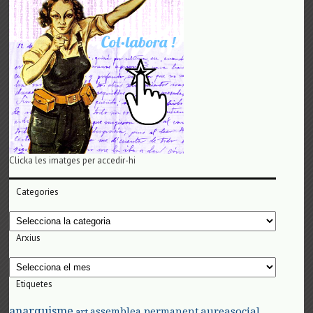
Clicka les imatges per accedir-hi
Categories
Categories
Arxius
Arxius
Etiquetes
anarquisme
aureasocial
assemblea permanent
art