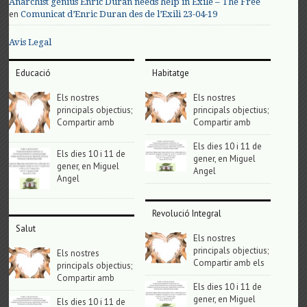
Anarchist genius Enric Duran needs help in Exile – The Free
en
Comunicat d’Enric Duran des de l’Exili 23-04-19
Avis Legal
Educació
Habitatge
Els nostres
Els nostres
principals objectius;
principals objectius;
Compartir amb
Compartir amb
Els dies 10 i 11 de
Els dies 10 i 11 de
gener, en Miguel
gener, en Miguel
Angel
Angel
Revolució Integral
Salut
Els nostres
principals objectius;
Els nostres
Compartir amb els
principals objectius;
Compartir amb
Els dies 10 i 11 de
gener, en Miguel
Els dies 10 i 11 de