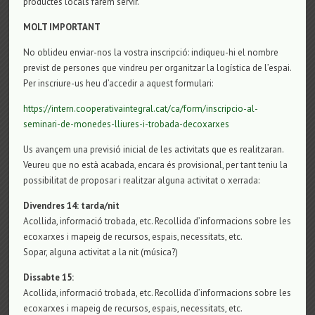
productes locals farem servir.
MOLT IMPORTANT
No oblideu enviar-nos la vostra inscripció: indiqueu-hi el nombre
previst de persones que vindreu per organitzar la logística de l’espai.
Per inscriure-us heu d’accedir a aquest formulari:
https://intern.cooperativaintegral.cat/ca/form/inscripcio-al-
seminari-de-monedes-lliures-i-trobada-decoxarxes
Us avançem una previsió inicial de les activitats que es realitzaran.
Veureu que no està acabada, encara és provisional, per tant teniu la
possibilitat de proposar i realitzar alguna activitat o xerrada:
Divendres 14: tarda/nit
Acollida, informació trobada, etc. Recollida d’informacions sobre les
ecoxarxes i mapeig de recursos, espais, necessitats, etc.
Sopar, alguna activitat a la nit (música?)
Dissabte 15:
Acollida, informació trobada, etc. Recollida d’informacions sobre les
ecoxarxes i mapeig de recursos, espais, necessitats, etc.