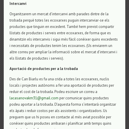
Intercanvi
Organitzarem un mercat d’intercanvi amb parades dintre de la
trobada perquè totes les ecoxarxes puguin intercanviar-se els
productes que tinguin en excedent. També hem previst compartir
llistats de productes i serveis entre ecoxarxes, de forma que es
dinamitzin els intercanvis i sigui més fàcil conèixer quins excedents
i necessitats de productes tenim les ecoxarxes. (Us enviarem un
altre correu per ampliar la informació sobre el mercat d’intercanvi i
els llistats de productes i serveis).
Aportació de productes per a la trobada
Des de Can Biarlu es fa una crida a totes les ecoxarxes, nuclis
locals i projectes autònoms a fer una aportació de productes per
reduir el cost de la trobada. Podeu escriure un correu a
lacasanovakm31@gmail.com
per comunicar quins productes
podeu aportar a la trobada. D’aquesta forma s’intentarà organitzar
els àpats i reduir costos per als assistents i organitzadors. Us
preguem que us hi poseu en contacte al més aviat possible per
conèixer quins productes arribaran i planificar amb temps quins