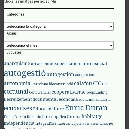
Clicka les imatges per accedir-hi
Categories
Categories
Arxius
Arxius
Etiquetes
anarquisme
aureasocial
assemblea permanent
art
autogestió
autogestión
autogestión
autonomia
calafou
CIC
CIC
Barcelona
bioconstrucció
comunal
cooperativisme
Convivències
coopfunding
documental
Decreixement
economia
economia solidària
Enric Duran
ecoxarxes
Educació lliure
habitatge
faircoop
Girona
Enric Duran
faircoin
fira
Independència
IntegralCES
intercanvi
jornades assembleàries