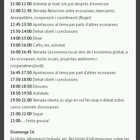
11:00-12:00
: Activitat al matí, tot just després d’esmorzar
12:00-12:45
: Xerrada: Relacions entre ecoxarxes, intercanvis,
desequilibris, cooperació i coordinació (Roger)
12:45-13:30
: Aportacions al tema per parts d’altres ecoxarxes
13:30-14:00
: Debat obert i conclusions
14:00-15:00
: Dinar
15:00-16:00
: Cafès, tes, activitat
16:00-16:45
: Xerrada: L’economia local dins de l’economia global, a
les ecoxarxes, nuclis locals, projectes autònoms i
cooperatives(Jordi)
16:45-17:30
: Aportacions al tema per part d’altres ecoxarxes
17:30-18:00
: Debat obert i conclusions
18:00-18:30
: Descans
18:30-19:30
: Activitats
19:30-21:00
: Xerrada oberta (si algú en vol fer una) o debat sobre
casos concrets d’ecoxarxes.
21:00-22:00
: Sopar
22:00-…
: Festa grossa!
Diumenge 16
:
Acollida, informació trobada, etc. Recollida d’informacions sobre les