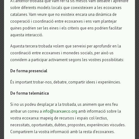
A l’anterior trobada que vam fer fa sis mesos vam debatre i aprendre
sobre diferents models locals que coexisteixen a les ecoxarxes
catalanes. Vam veure que no existeix encara una dinàmica de
cooperació i coordinació entre ecoxarxes i ens vam plantejar
quines podrien ser les eines i els criteris que ens podrien facilitar
aquesta interacció.
Aquesta tercera trobada volem que serveixi per aprofundir en la
coordinació entre ecoxarxes i monedes socials, per això us
convidem a participar activament segons les vostres possibilitats:
De forma presencial
És important trobar-nos, debatre, compartir idees i experiències.
De forma telemàtica
Si no us podeu desplaçar a la trobada, us animem que ens feu
arribar un correu a
info@xarxaeco.org
amb informació sobre la
vostra ecoxarxa: mapeig de recursos i espais col·lectius,
necessitats, oportunitats, dubtes, propostes, experiències viscudes.
Compartirem la vostra informació amb la resta d’ecoxarxes.