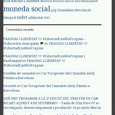
Kurdistan
L'Albada
Memòria històrica
mercat
microfinançament
moneda social
Revolució
p2p Foundation
salut
Integral
solidaritat
SSPC
Comentaris recents
FRAGUAS LLIBERTAT !!! #LibertadLxs6DeFraguas –
en
Federación Anarquista
FRAGUAS LLIBERTAT !!!
#LibertadLxs6DeFraguas
FRAGUAS LLIBERTAT !!! #LibertadLxs6DeFraguas |
en
KanPasqual
FRAGUAS LLIBERTAT !!!
#LibertadLxs6DeFraguas
en
Semillas de cannabis
L’us Terapèutic del Cànnabis-Aleix
Pàmies a Barcelona
en
Growlet
L’us Terapèutic del Cànnabis-Aleix Pàmies a
Barcelona
QUÈ ENS TROBAREM A LA 2ª EDICIÓ DEL TRASTER DE CAN
en
RICART AQUEST 4 DE SETEMBRE? – Taula de l'Eix Pere IV
Investigació, desenvolupament i producció: el projecte MaCus