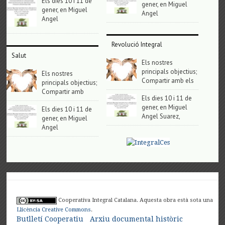
Els dies 10 i 11 de
gener, en Miguel
gener, en Miguel
Angel
Angel
Revolució Integral
Salut
Els nostres
principals objectius;
Els nostres
Compartir amb els
principals objectius;
Compartir amb
Els dies 10 i 11 de
gener, en Miguel
Els dies 10 i 11 de
Angel Suarez,
gener, en Miguel
Angel
Cooperativa Integral Catalana. Aquesta obra està sota una
Llicència Creative Commons
.
Butlletí Cooperatiu
Arxiu documental històric