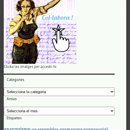
Clicka les imatges per accedir-hi
Categories
Categories
Arxius
Arxius
Etiquetes
anarquisme
aureasocial
assemblea permanent
art