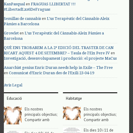
en
KanPasqual
FRAGUAS LLIBERTAT !!!
#LibertadLxs6DeFraguas
en
Semillas de cannabis
L’us Terapèutic del Cànnabis-Aleix
Pàmies a Barcelona
en
Growlet
L’us Terapèutic del Cànnabis-Aleix Pàmies a
Barcelona
QUÈ ENS TROBAREM A LA 2ª EDICIÓ DEL TRASTER DE CAN
en
RICART AQUEST 4 DE SETEMBRE? – Taula de l'Eix Pere IV
Investigació, desenvolupament i producció: el projecte MaCus
Anarchist genius Enric Duran needs help in Exile – The Free
en
Comunicat d’Enric Duran des de l’Exili 23-04-19
Avis Legal
Educació
Habitatge
Els nostres
Els nostres
principals objectius;
principals objectius;
Compartir amb
Compartir amb
Els dies 10 i 11 de