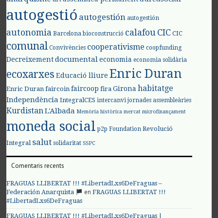
autogestió
autogestión
autogestión
autonomia
calafou
CIC
CIC
Barcelona
bioconstrucció
comunal
cooperativisme
Convivències
coopfunding
documental
Decreixement
economia
economia solidària
Enric Duran
ecoxarxes
Educació lliure
habitatge
faircoop
Girona
Enric Duran
faircoin
fira
Independència
IntegralCES
intercanvi
jornades assembleàries
Kurdistan
L'Albada
Memòria històrica
mercat
microfinançament
moneda social
Revolució
p2p Foundation
salut
Integral
solidaritat
SSPC
Comentaris recents
FRAGUAS LLIBERTAT !!! #LibertadLxs6DeFraguas –
en
Federación Anarquista
FRAGUAS LLIBERTAT !!!
#LibertadLxs6DeFraguas
FRAGUAS LLIBERTAT !!! #LibertadLxs6DeFraguas |