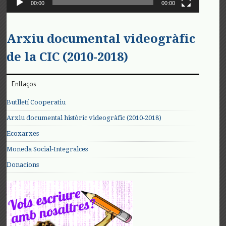
00:00
00:00
Arxiu documental videogràfic
de la CIC (2010-2018)
Enllaços
Butlletí Cooperatiu
Arxiu documental històric videogràfic (2010-2018)
Ecoxarxes
Moneda Social-Integralces
Donacions