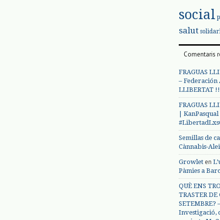
social
salut
solidar
Comentaris r
FRAGUAS LLI
– Federación
LLIBERTAT !!
FRAGUAS LLI
| KanPasqual
#LibertadLx
Semillas de c
Cànnabis-Ale
en
Growlet
L’
Pàmies a Bar
QUÈ ENS TRO
TRASTER DE 
SETEMBRE? – 
Investigació,