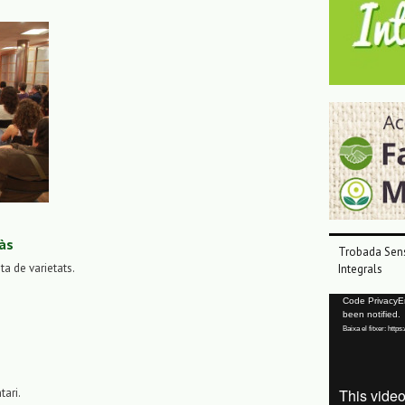
às
Trobada Sens
sta de varietats.
Integrals
Reproductor
Code PrivacyErr
been notified.
de
Baixa el fitxer: ht
vídeo
tari.