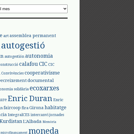
e
assemblea permanent
art
autogestió
l
autonomia
ón
autogestión
calafou
CIC
CIC
construcció
l
cooperativisme
Convivències
documental
Decreixement
ecoxarxes
onomia solidària
Enric Duran
iure
Enric
habitatge
faircoop
Girona
in
fira
cia
IntegralCES
intercanvi
jornades
Kurdistan
L'Albada
Memòria
moneda
microfinançament