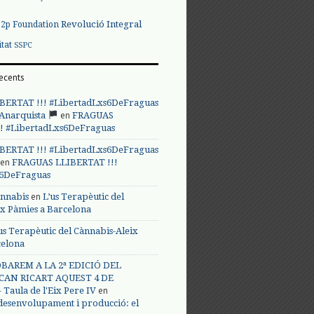
Revolució Integral
p2p Foundation
itat
SSPC
ecents
BERTAT !!! #LibertadLxs6DeFraguas
en
 Anarquista
FRAGUAS
! #LibertadLxs6DeFraguas
BERTAT !!! #LibertadLxs6DeFraguas
en
FRAGUAS LLIBERTAT !!!
s6DeFraguas
en
annabis
L’us Terapèutic del
ix Pàmies a Barcelona
us Terapèutic del Cànnabis-Aleix
celona
BAREM A LA 2ª EDICIÓ DEL
CAN RICART AQUEST 4 DE
en
Taula de l'Eix Pere IV
 desenvolupament i producció: el