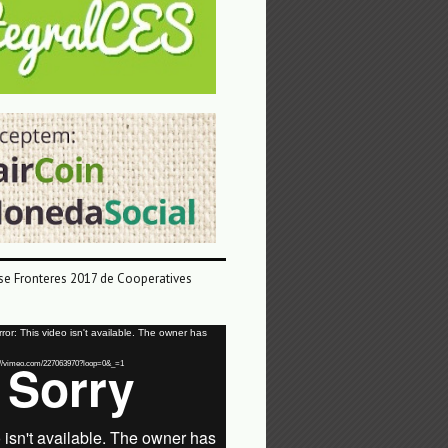
e Fronteres 2017 de Cooperatives
or: This video isn't available. The owner has
tps://vimeo.com/227063970?loop=0&_=1