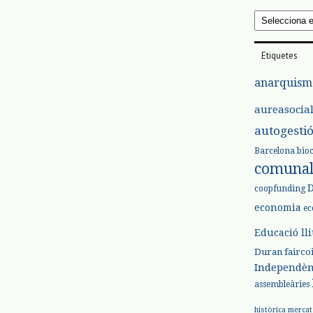
Arxius
Etiquetes
anarquism
aureasocia
autogesti
Barcelona
bio
comuna
coopfunding
economia
ec
Educació ll
Duran
fairco
Independèn
assembleàries
històrica
mercat