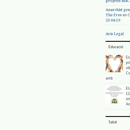
projecte MaC
Anarchist gen
en
The Free
C
23-04-19
Avis Legal
Educació
El
pr
ob
Co
amb
El
11
en
An
Salut