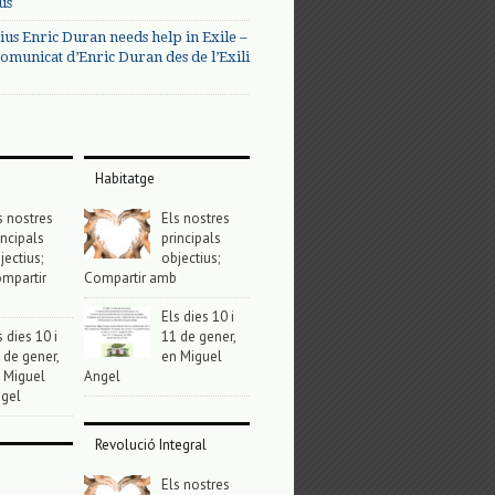
us
ius Enric Duran needs help in Exile –
omunicat d’Enric Duran des de l’Exili
Habitatge
s nostres
Els nostres
incipals
principals
jectius;
objectius;
mpartir
Compartir amb
Els dies 10 i
s dies 10 i
11 de gener,
 de gener,
en Miguel
 Miguel
Angel
gel
Revolució Integral
Els nostres