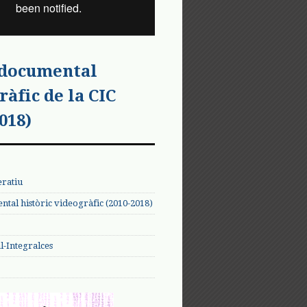
 documental
ràfic de la CIC
018)
eratiu
tal històric videogràfic (2010-2018)
-Integralces