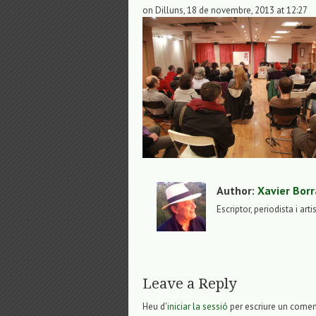
on Dilluns, 18 de novembre, 2013 at 12:27
Author:
Xavier Borr
Escriptor, periodista i arti
Leave a Reply
Heu d'
iniciar la sessió
per escriure un comen