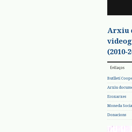
Arxiu
videog
(2010-2
Enllaços
Butlletí Coop
Arxiu documen
Ecoxarxes
Moneda Social
Donacions