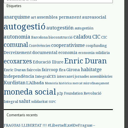
Etiquetes
anarquisme
aureasocial
assemblea permanent
art
autogestió
autogestión
autogestión
autonomia
calafou
CIC
CIC
Barcelona
bioconstrucció
comunal
cooperativisme
Convivències
coopfunding
documental
Decreixement
economia
economia solidària
Enric Duran
ecoxarxes
Educació lliure
habitatge
faircoop
Girona
Enric Duran
faircoin
fira
Independència
IntegralCES
intercanvi
jornades assembleàries
Kurdistan
L'Albada
Memòria històrica
mercat
microfinançament
moneda social
Revolució
p2p Foundation
salut
Integral
solidaritat
SSPC
Comentaris recents
FRAGUAS LLIBERTAT !!! #LibertadLxs6DeFraguas –