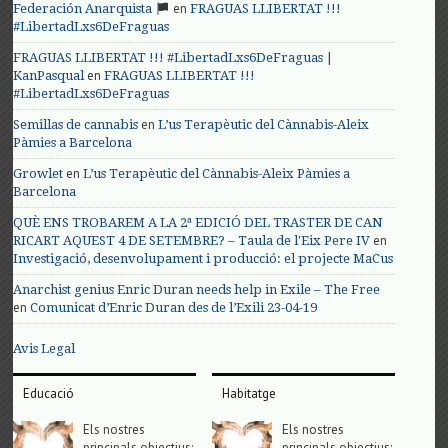
en
Federación Anarquista
FRAGUAS LLIBERTAT !!!
#LibertadLxs6DeFraguas
FRAGUAS LLIBERTAT !!! #LibertadLxs6DeFraguas |
en
KanPasqual
FRAGUAS LLIBERTAT !!!
#LibertadLxs6DeFraguas
en
Semillas de cannabis
L’us Terapèutic del Cànnabis-Aleix
Pàmies a Barcelona
en
Growlet
L’us Terapèutic del Cànnabis-Aleix Pàmies a
Barcelona
QUÈ ENS TROBAREM A LA 2ª EDICIÓ DEL TRASTER DE CAN
en
RICART AQUEST 4 DE SETEMBRE? – Taula de l'Eix Pere IV
Investigació, desenvolupament i producció: el projecte MaCus
Anarchist genius Enric Duran needs help in Exile – The Free
en
Comunicat d’Enric Duran des de l’Exili 23-04-19
Avis Legal
Educació
Habitatge
Els nostres
Els nostres
principals objectius;
principals objectius;