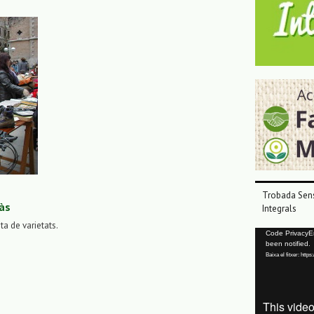
Trobada Sens
às
Integrals
sta de varietats.
Reproductor
Code PrivacyErr
been notified.
de
Baixa el fitxer: ht
vídeo