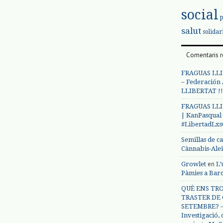
social
salut
solidar
Comentaris r
FRAGUAS LLI
– Federación
LLIBERTAT !!
FRAGUAS LLI
| KanPasqual
#LibertadLx
Semillas de c
Cànnabis-Ale
en
Growlet
L’
Pàmies a Bar
QUÈ ENS TRO
TRASTER DE 
SETEMBRE? – 
Investigació,