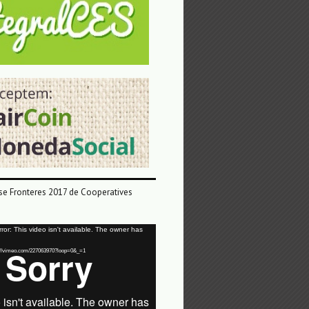
e Fronteres 2017 de Cooperatives
or: This video isn't available. The owner has
tps://vimeo.com/227063970?loop=0&_=1