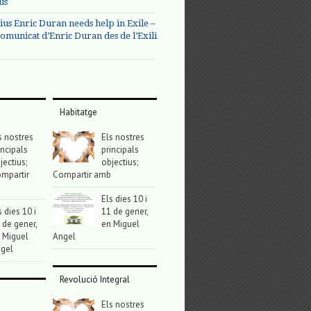
us
ius Enric Duran needs help in Exile –
omunicat d’Enric Duran des de l’Exili
Habitatge
s nostres
Els nostres
incipals
principals
jectius;
objectius;
mpartir
Compartir amb
Els dies 10 i
s dies 10 i
11 de gener,
 de gener,
en Miguel
 Miguel
Angel
gel
Revolució Integral
Els nostres