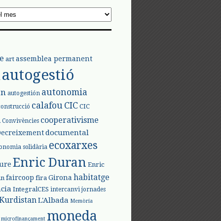
e
assemblea permanent
art
autogestió
l
autonomia
ón
autogestión
calafou
CIC
CIC
construcció
l
cooperativisme
Convivències
documental
Decreixement
ecoxarxes
onomia solidària
Enric Duran
iure
Enric
habitatge
faircoop
Girona
in
fira
cia
IntegralCES
intercanvi
jornades
Kurdistan
L'Albada
Memòria
moneda
microfinançament