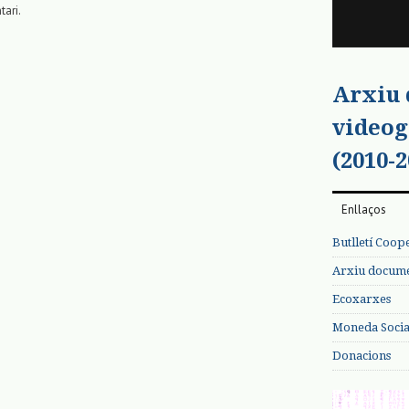
tari.
Arxiu
videog
(2010-2
Enllaços
Butlletí Coop
Arxiu documen
Ecoxarxes
Moneda Social
Donacions