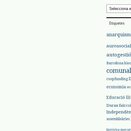
Arxius
Etiquetes
anarquism
aureasocia
autogesti
Barcelona
bio
comuna
coopfunding
economia
ec
Educació ll
Duran
fairco
Independèn
assembleàries
històrica
mercat