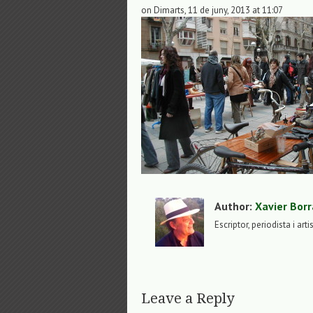
on Dimarts, 11 de juny, 2013 at 11:07
Author:
Xavier Borr
Escriptor, periodista i arti
Leave a Reply