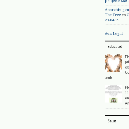
projecte MaC
Anarchist gen
en
The Free
C
23-04-19
Avis Legal
Educació
El
pr
ob
Co
amb
El
11
en
An
Salut