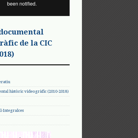
 documental
ràfic de la CIC
018)
eratiu
tal històric videogràfic (2010-2018)
-Integralces