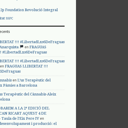
Revolució Integral
p2p Foundation
itat
SSPC
ecents
BERTAT !!! #LibertadLxs6DeFraguas
en
 Anarquista
FRAGUAS
! #LibertadLxs6DeFraguas
BERTAT !!! #LibertadLxs6DeFraguas
en
FRAGUAS LLIBERTAT !!!
s6DeFraguas
en
annabis
L’us Terapèutic del
ix Pàmies a Barcelona
us Terapèutic del Cànnabis-Aleix
celona
BAREM A LA 2ª EDICIÓ DEL
CAN RICART AQUEST 4 DE
en
Taula de l'Eix Pere IV
 desenvolupament i producció: el