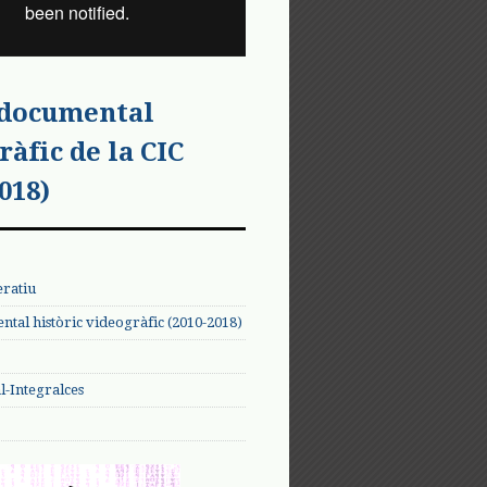
 documental
ràfic de la CIC
018)
eratiu
tal històric videogràfic (2010-2018)
-Integralces