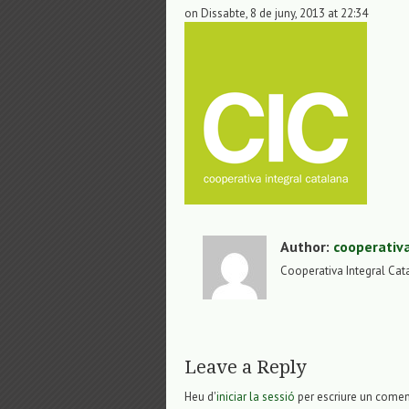
on Dissabte, 8 de juny, 2013 at 22:34
Author:
cooperativ
Cooperativa Integral Cat
Leave a Reply
Heu d'
iniciar la sessió
per escriure un comen