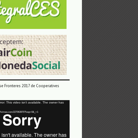
e Fronteres 2017 de Cooperatives
or: This video isn't available. The owner has
tps://vimeo.com/227063970?loop=0&_=1