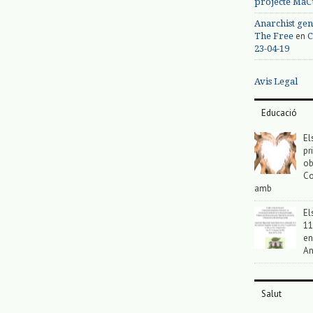
projecte MaC
Anarchist gen
en
The Free
C
23-04-19
Avis Legal
Educació
El
pr
ob
Co
amb
El
11
en
An
Salut