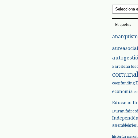
Arxius
Etiquetes
anarquism
aureasocia
autogesti
Barcelona
bio
comuna
coopfunding
economia
ec
Educació ll
Duran
fairco
Independèn
assembleàries
històrica
mercat