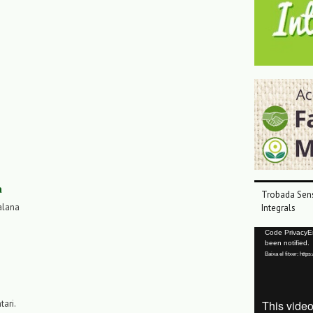
a
Trobada Sens
alana
Integrals
Reproductor
Code PrivacyErr
been notified.
de
Baixa el fitxer: ht
vídeo
tari.