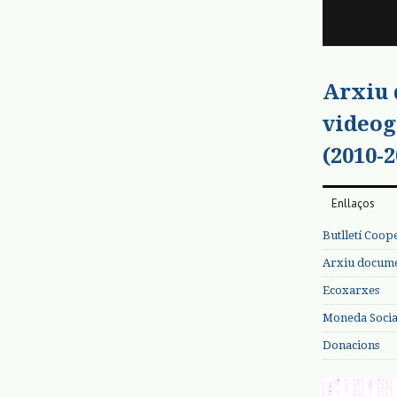
Arxiu
videog
(2010-2
Enllaços
Butlletí Coop
Arxiu documen
Ecoxarxes
Moneda Social
Donacions