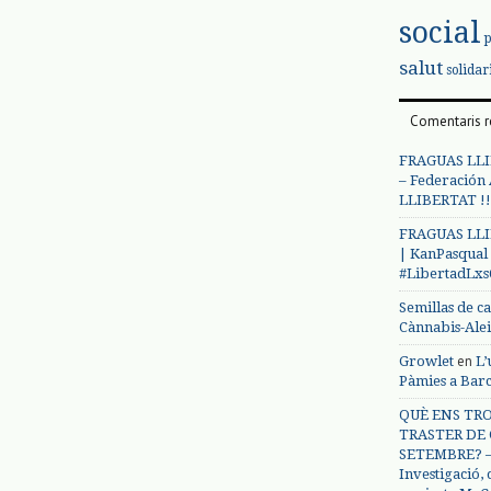
social
salut
solidar
Comentaris r
FRAGUAS LLI
– Federación
LLIBERTAT !!
FRAGUAS LLI
| KanPasqual
#LibertadLx
Semillas de c
Cànnabis-Ale
en
Growlet
L’
Pàmies a Bar
QUÈ ENS TRO
TRASTER DE 
SETEMBRE? – 
Investigació,