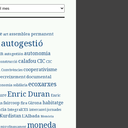
e
assemblea permanent
art
autogestió
l
autonomia
ón
autogestión
calafou
CIC
CIC
construcció
l
cooperativisme
Convivències
documental
Decreixement
ecoxarxes
onomia solidària
Enric Duran
iure
Enric
habitatge
faircoop
Girona
in
fira
cia
IntegralCES
intercanvi
jornades
Kurdistan
L'Albada
Memòria
moneda
microfinançament