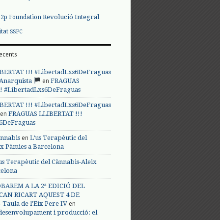
Revolució Integral
p2p Foundation
itat
SSPC
ecents
BERTAT !!! #LibertadLxs6DeFraguas
en
 Anarquista
FRAGUAS
! #LibertadLxs6DeFraguas
BERTAT !!! #LibertadLxs6DeFraguas
en
FRAGUAS LLIBERTAT !!!
s6DeFraguas
en
annabis
L’us Terapèutic del
ix Pàmies a Barcelona
us Terapèutic del Cànnabis-Aleix
celona
BAREM A LA 2ª EDICIÓ DEL
CAN RICART AQUEST 4 DE
en
Taula de l'Eix Pere IV
 desenvolupament i producció: el