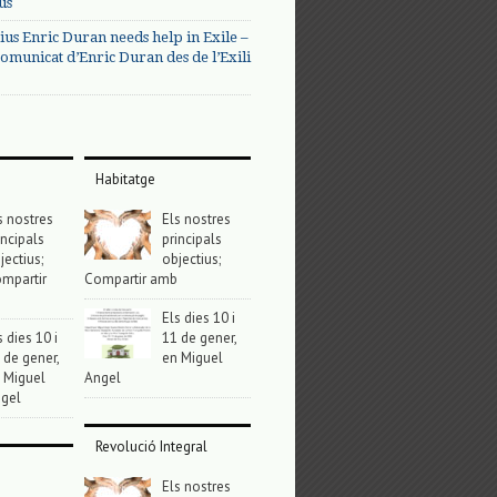
us
ius Enric Duran needs help in Exile –
omunicat d’Enric Duran des de l’Exili
Habitatge
s nostres
Els nostres
incipals
principals
jectius;
objectius;
mpartir
Compartir amb
Els dies 10 i
s dies 10 i
11 de gener,
 de gener,
en Miguel
 Miguel
Angel
gel
Revolució Integral
Els nostres