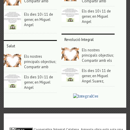
Compartir amb
Compartir amb
Els dies 10 i 11 de
Els dies 10 i 11 de
gener, en Miguel
gener, en Miguel
Angel
Angel
Revolució Integral
Salut
Els nostres
principals objectius;
Els nostres
Compartir amb els
principals objectius;
Compartir amb
Els dies 10 i 11 de
gener, en Miguel
Els dies 10 i 11 de
Angel Suarez,
gener, en Miguel
Angel
Cooperativa Integral Catalana. Aquesta obra està sota una