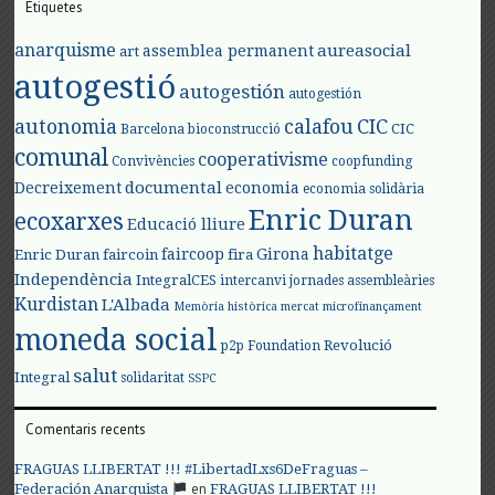
Etiquetes
anarquisme
aureasocial
assemblea permanent
art
autogestió
autogestión
autogestión
autonomia
calafou
CIC
CIC
Barcelona
bioconstrucció
comunal
cooperativisme
Convivències
coopfunding
documental
Decreixement
economia
economia solidària
Enric Duran
ecoxarxes
Educació lliure
habitatge
faircoop
Girona
Enric Duran
faircoin
fira
Independència
IntegralCES
intercanvi
jornades assembleàries
Kurdistan
L'Albada
Memòria històrica
mercat
microfinançament
moneda social
Revolució
p2p Foundation
salut
Integral
solidaritat
SSPC
Comentaris recents
FRAGUAS LLIBERTAT !!! #LibertadLxs6DeFraguas –
en
Federación Anarquista
FRAGUAS LLIBERTAT !!!