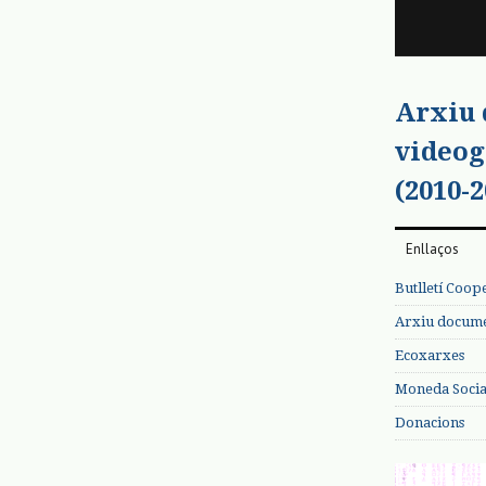
Arxiu
videog
(2010-2
Enllaços
Butlletí Coop
Arxiu documen
Ecoxarxes
Moneda Social
Donacions