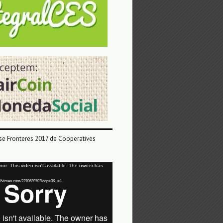
e Fronteres 2017 de Cooperatives
or: This video isn't available. The owner has
tps://vimeo.com/227063970?loop=0&_=1