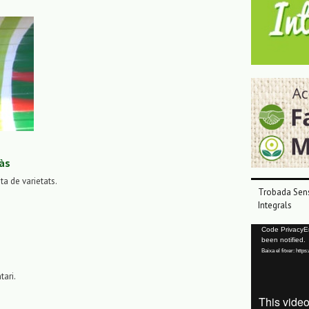
às
sta de varietats.
Trobada Sens
Integrals
Reproductor
Code PrivacyErr
been notified.
de
Baixa el fitxer: ht
vídeo
tari.