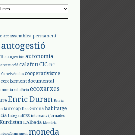
e
assemblea permanent
art
autogestió
l
autonomia
ón
autogestión
calafou
CIC
CIC
construcció
l
cooperativisme
Convivències
documental
Decreixement
ecoxarxes
onomia solidària
Enric Duran
iure
Enric
habitatge
faircoop
Girona
in
fira
cia
IntegralCES
intercanvi
jornades
Kurdistan
L'Albada
Memòria
moneda
microfinançament