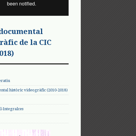
 documental
ràfic de la CIC
018)
eratiu
tal històric videogràfic (2010-2018)
-Integralces