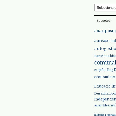
Arxius
Etiquetes
anarquism
aureasocia
autogesti
Barcelona
bio
comuna
coopfunding
economia
ec
Educació ll
Duran
fairco
Independèn
assembleàries
històrica
mercat