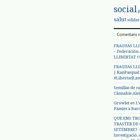
social
salut
solidar
Comentaris r
FRAGUAS LLI
– Federación
LLIBERTAT !!
FRAGUAS LLI
| KanPasqual
#LibertadLx
Semillas de c
Cànnabis-Ale
en
Growlet
L’
Pàmies a Bar
QUÈ ENS TRO
TRASTER DE 
SETEMBRE? – 
Investigació,