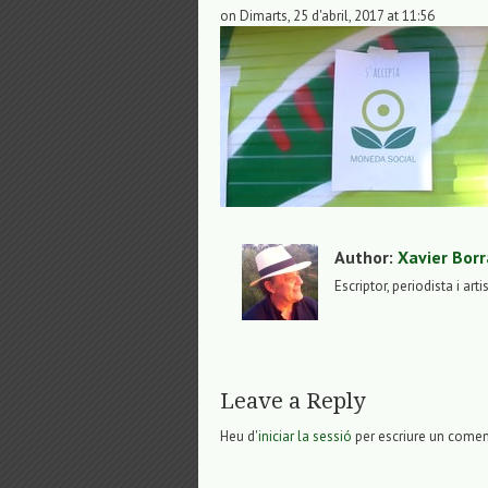
on Dimarts, 25 d'abril, 2017 at 11:56
Author:
Xavier Borr
Escriptor, periodista i arti
Leave a Reply
Heu d'
iniciar la sessió
per escriure un comen