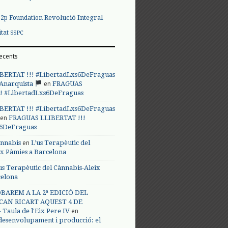
Revolució Integral
p2p Foundation
itat
SSPC
ecents
BERTAT !!! #LibertadLxs6DeFraguas
en
 Anarquista
FRAGUAS
! #LibertadLxs6DeFraguas
BERTAT !!! #LibertadLxs6DeFraguas
en
FRAGUAS LLIBERTAT !!!
s6DeFraguas
en
annabis
L’us Terapèutic del
ix Pàmies a Barcelona
us Terapèutic del Cànnabis-Aleix
celona
BAREM A LA 2ª EDICIÓ DEL
CAN RICART AQUEST 4 DE
en
Taula de l'Eix Pere IV
 desenvolupament i producció: el