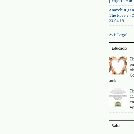
projecte MaC
Anarchist gen
en
The Free
C
23-04-19
Avis Legal
Educació
El
pr
ob
Co
amb
El
11
en
An
Salut