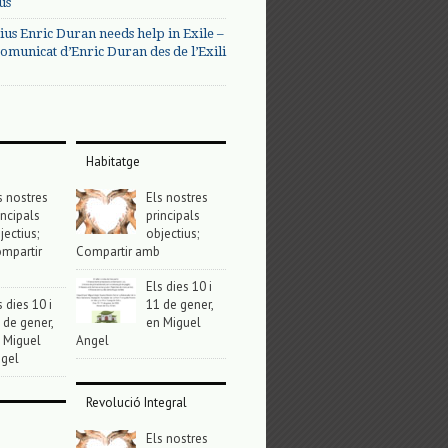
us
ius Enric Duran needs help in Exile –
omunicat d’Enric Duran des de l’Exili
Habitatge
s nostres
Els nostres
incipals
principals
jectius;
objectius;
mpartir
Compartir amb
Els dies 10 i
s dies 10 i
11 de gener,
 de gener,
en Miguel
 Miguel
Angel
gel
Revolució Integral
Els nostres