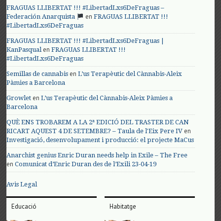
FRAGUAS LLIBERTAT !!! #LibertadLxs6DeFraguas –
en
Federación Anarquista
FRAGUAS LLIBERTAT !!!
#LibertadLxs6DeFraguas
FRAGUAS LLIBERTAT !!! #LibertadLxs6DeFraguas |
en
KanPasqual
FRAGUAS LLIBERTAT !!!
#LibertadLxs6DeFraguas
en
Semillas de cannabis
L’us Terapèutic del Cànnabis-Aleix
Pàmies a Barcelona
en
Growlet
L’us Terapèutic del Cànnabis-Aleix Pàmies a
Barcelona
QUÈ ENS TROBAREM A LA 2ª EDICIÓ DEL TRASTER DE CAN
en
RICART AQUEST 4 DE SETEMBRE? – Taula de l'Eix Pere IV
Investigació, desenvolupament i producció: el projecte MaCus
Anarchist genius Enric Duran needs help in Exile – The Free
en
Comunicat d’Enric Duran des de l’Exili 23-04-19
Avis Legal
Educació
Habitatge