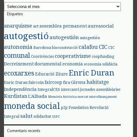
Arxius
Etiquetes
anarquisme
aureasocial
assemblea permanent
art
autogestió
autogestión
autogestión
autonomia
calafou
CIC
CIC
Barcelona
bioconstrucció
comunal
cooperativisme
Convivències
coopfunding
documental
Decreixement
economia
economia solidària
Enric Duran
ecoxarxes
Educació lliure
habitatge
faircoop
Girona
Enric Duran
faircoin
fira
Independència
IntegralCES
intercanvi
jornades assembleàries
Kurdistan
L'Albada
Memòria històrica
mercat
microfinançament
moneda social
Revolució
p2p Foundation
salut
Integral
solidaritat
SSPC
Comentaris recents