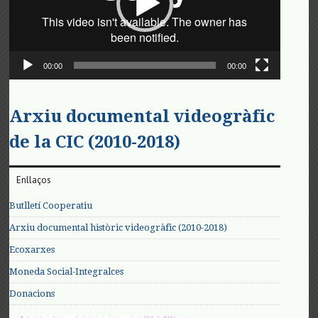
00:00
00:00
Arxiu documental videogràfic
de la CIC (2010-2018)
Enllaços
Butlletí Cooperatiu
Arxiu documental històric videogràfic (2010-2018)
Ecoxarxes
Moneda Social-Integralces
Donacions