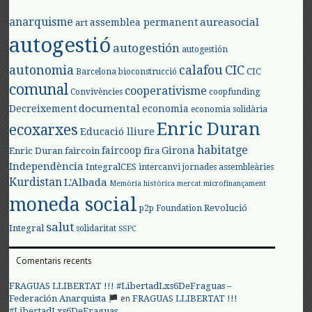
anarquisme
aureasocial
assemblea permanent
art
autogestió
autogestión
autogestión
autonomia
calafou
CIC
CIC
Barcelona
bioconstrucció
comunal
cooperativisme
Convivències
coopfunding
documental
Decreixement
economia
economia solidària
Enric Duran
ecoxarxes
Educació lliure
habitatge
faircoop
Girona
Enric Duran
faircoin
fira
Independència
IntegralCES
intercanvi
jornades assembleàries
Kurdistan
L'Albada
Memòria històrica
mercat
microfinançament
moneda social
Revolució
p2p Foundation
salut
Integral
solidaritat
SSPC
Comentaris recents
FRAGUAS LLIBERTAT !!! #LibertadLxs6DeFraguas –
en
Federación Anarquista
FRAGUAS LLIBERTAT !!!
#LibertadLxs6DeFraguas