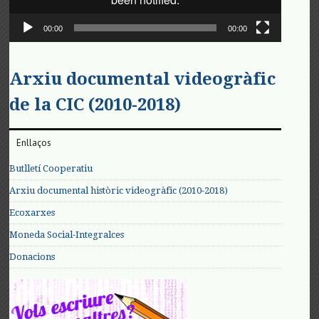
00:00
00:00
Arxiu documental videogràfic
de la CIC (2010-2018)
Enllaços
Butlletí Cooperatiu
Arxiu documental històric videogràfic (2010-2018)
Ecoxarxes
Moneda Social-Integralces
Donacions