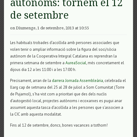
autònoms: tornem el 12
de setembre
on Diumenge, 1 de setembre, 2013 at 10:55
Les habituals trobades d’acollida amb persones associades que
volen tenir o ampliar informació sobre la figura del soci/sòcia
autònom de la Cooperativa Integral Catalana es reprendran la
primera setmana de setembre a
AureaSocial
, més concretament el
dijous dia 12 a les 11:00 i a les 17:00 h.
Precisament, arran de la
darrera Jornada Assembleària
, celebrada el
llarg cap de setmana del 25 al 28 de juliol a Som Comunitat (Torre
de Pujarnol), s’ha vist com a prioritari que des dels nuclis
d’autogestió local, projectes autònoms i ecoxarxes es pugui anar
assumint aquesta tasca d’acollida a les persones que s’associen a
la CIC amb aquesta modalitat.
Fins al 12 de setembre, doncs, bones vacances a tothom!