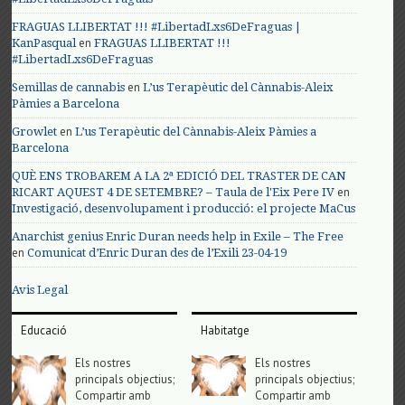
FRAGUAS LLIBERTAT !!! #LibertadLxs6DeFraguas |
en
KanPasqual
FRAGUAS LLIBERTAT !!!
#LibertadLxs6DeFraguas
en
Semillas de cannabis
L’us Terapèutic del Cànnabis-Aleix
Pàmies a Barcelona
en
Growlet
L’us Terapèutic del Cànnabis-Aleix Pàmies a
Barcelona
QUÈ ENS TROBAREM A LA 2ª EDICIÓ DEL TRASTER DE CAN
en
RICART AQUEST 4 DE SETEMBRE? – Taula de l'Eix Pere IV
Investigació, desenvolupament i producció: el projecte MaCus
Anarchist genius Enric Duran needs help in Exile – The Free
en
Comunicat d’Enric Duran des de l’Exili 23-04-19
Avis Legal
Educació
Habitatge
Els nostres
Els nostres
principals objectius;
principals objectius;
Compartir amb
Compartir amb