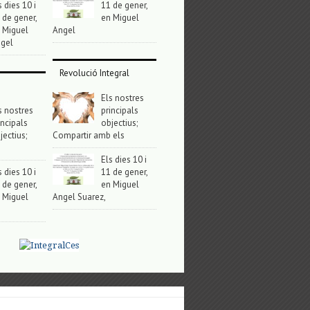
s dies 10 i
11 de gener,
 de gener,
en Miguel
 Miguel
Angel
gel
Revolució Integral
Els nostres
s nostres
principals
incipals
objectius;
jectius;
Compartir amb els
Els dies 10 i
s dies 10 i
11 de gener,
 de gener,
en Miguel
 Miguel
Angel Suarez,