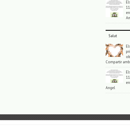
El
11
en
An
Salut
El
pr
ob
Compartir amb
El
11
en
Angel