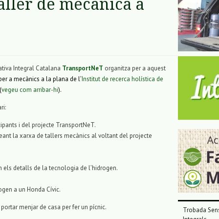
aller de mecànica a
ativa Integral Catalana
TransportNeT
organitza per a aquest
er a mecànics a la plana de l’
Institut de recerca holística de
(
vegeu com arribar-hi
).
ri:
cipants i del projecte TransportNeT.
eant la xarxa de tallers mecànics al voltant del projecte
n els detalls de la tecnologia de l’hidrogen.
drogen a un Honda Cívic.
 portar menjar de casa per fer un pícnic.
Trobada Sens