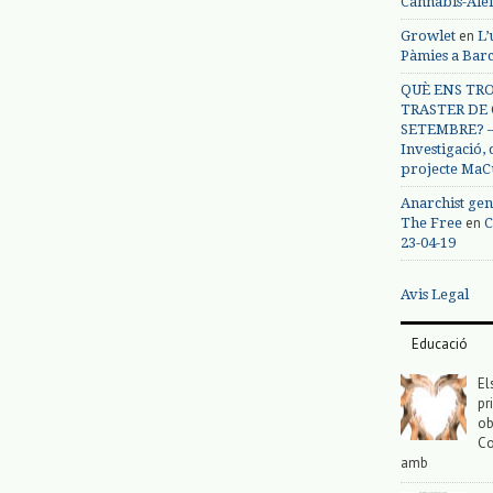
Cànnabis-Ale
en
Growlet
L’
Pàmies a Bar
QUÈ ENS TRO
TRASTER DE 
SETEMBRE? – 
Investigació,
projecte MaC
Anarchist gen
en
The Free
C
23-04-19
Avis Legal
Educació
El
pr
ob
Co
amb