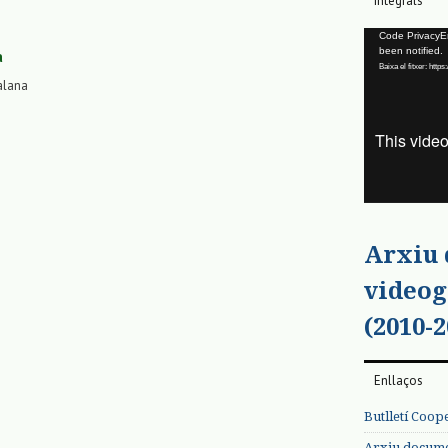
Integrals
Reproductor
Code PrivacyErr
been notified.
a
de
Baixa el fitxer: ht
vídeo
alana
Arxiu
videog
(2010-2
Enllaços
Butlletí Coop
Arxiu documen