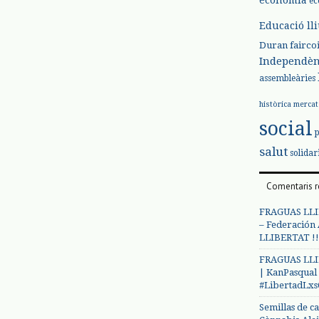
ec
Educació ll
Duran
fairco
Independèn
assembleàries
històrica
mercat
social
salut
solidar
Comentaris r
FRAGUAS LLI
– Federación
LLIBERTAT !!
FRAGUAS LLI
| KanPasqual
#LibertadLx
Semillas de c