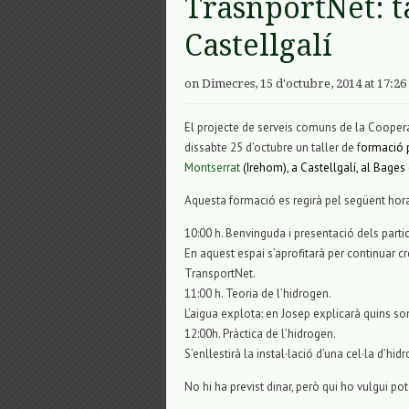
TrasnportNet: t
Castellgalí
on Dimecres, 15 d'octubre, 2014 at 17:26
El projecte de serveis comuns de la Cooper
dissabte 25 d’octubre un taller de f
ormació p
Montserrat
(Irehom), a Castellgalí, al Bages 
Aquesta formació es regirà pel següent hora
10:00 h. Benvinguda i presentació dels parti
En aquest espai s’aprofitarà per continuar cr
TransportNet.
11:00 h. Teoria de l’hidrogen.
L’aigua explota: en Josep explicarà quins so
12:00h. Pràctica de l’hidrogen.
S’enllestirà la instal·lació d’una cel·la d’hi
No hi ha previst dinar, però qui ho vulgui pot