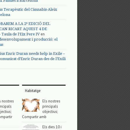
ix Pàmies a Barcelona
us Terapèutic del Cànnabis-Aleix
celona
BAREM A LA 2ª EDICIÓ DEL
CAN RICART AQUEST 4 DE
en
Taula de l'Eix Pere IV
 desenvolupament i producció: el
us
ius Enric Duran needs help in Exile –
omunicat d’Enric Duran des de l’Exili
Habitatge
s nostres
Els nostres
incipals
principals
jectius;
objectius;
mpartir
Compartir amb
Els dies 10 i