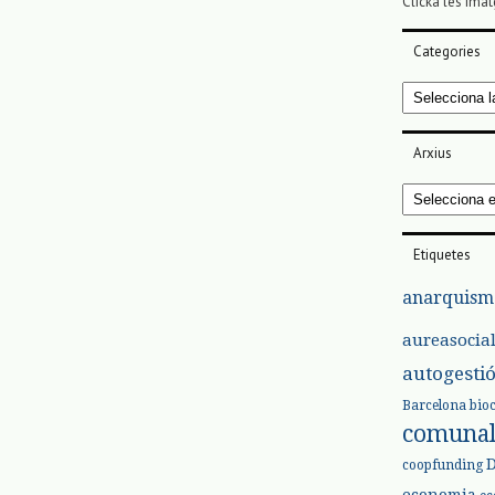
Clicka les imat
Categories
Categories
Arxius
Arxius
Etiquetes
anarquism
aureasocia
autogesti
Barcelona
bio
comuna
coopfunding
economia