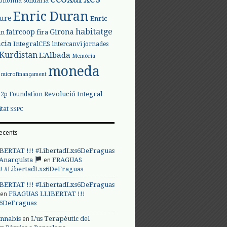
onomia solidària
Enric Duran
iure
Enric
habitatge
faircoop
Girona
in
fira
cia
IntegralCES
intercanvi
jornades
Kurdistan
L'Albada
Memòria
moneda
microfinançament
Revolució Integral
p2p Foundation
itat
SSPC
ecents
BERTAT !!! #LibertadLxs6DeFraguas
en
 Anarquista
FRAGUAS
! #LibertadLxs6DeFraguas
BERTAT !!! #LibertadLxs6DeFraguas
en
FRAGUAS LLIBERTAT !!!
s6DeFraguas
en
annabis
L’us Terapèutic del