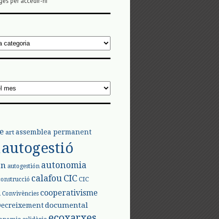
ges per accedir-hi
e
assemblea permanent
art
autogestió
l
autonomia
ón
autogestión
calafou
CIC
CIC
construcció
l
cooperativisme
Convivències
documental
Decreixement
ecoxarxes