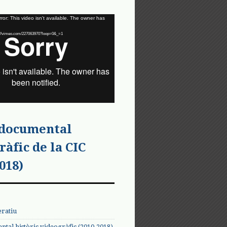
or: This video isn't available. The owner has
tps://vimeo.com/227063970?loop=0&_=1
 documental
ràfic de la CIC
018)
eratiu
tal històric videogràfic (2010-2018)