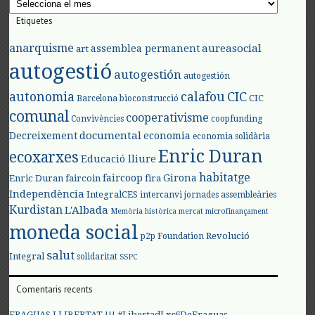
Etiquetes
anarquisme
aureasocial
assemblea permanent
art
autogestió
autogestión
autogestión
autonomia
calafou
CIC
CIC
Barcelona
bioconstrucció
comunal
cooperativisme
Convivències
coopfunding
documental
Decreixement
economia
economia solidària
Enric Duran
ecoxarxes
Educació lliure
habitatge
faircoop
Girona
Enric Duran
faircoin
fira
Independència
IntegralCES
intercanvi
jornades assembleàries
Kurdistan
L'Albada
Memòria històrica
mercat
microfinançament
moneda social
Revolució
p2p Foundation
salut
Integral
solidaritat
SSPC
Comentaris recents
FRAGUAS LLIBERTAT !!! #LibertadLxs6DeFraguas –