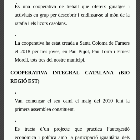
És
una cooperativa de treball que ofer
e
i
x
guiatges i
activitats en grup per descobrir i endinsar-
s
e al món de la
ratafia i els licors casolans.
La cooperativa ha estat creada a Santa Coloma de Farners
el 2018
per tres joves, en Pau Pujol, Pau Torra i Ernest
Morell, tots tres del nostre municipi.
COOPERATIVA INTEGRAL CATALANA
(
BIO
REGIÓ EST)
Van
comença
r
el seu camí el maig del 2010 f
ent
la
primera assemblea constituent.
Es
tracta d’un projecte que practica l’autogestió
econòmica i política amb la participació igualitària dels