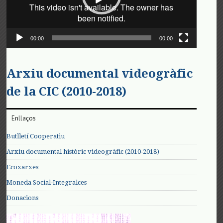
00:00
00:00
Arxiu documental videogràfic
de la CIC (2010-2018)
Enllaços
Butlletí Cooperatiu
Arxiu documental històric videogràfic (2010-2018)
Ecoxarxes
Moneda Social-Integralces
Donacions