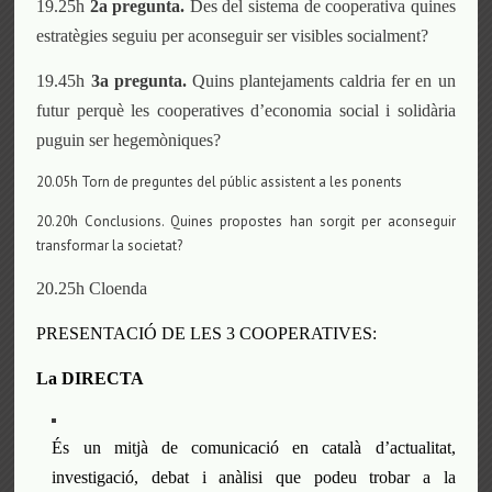
19.25h
2a pregunta.
Des del sistema de cooperativa quines
estratègies seguiu per aconseguir ser visibles socialment?
19.45h
3a pregunta.
Quins plantejaments caldria fer en un
futur perquè les cooperatives d’economia social i solidària
puguin ser hegemòniques?
20.05h Torn de preguntes del públic assistent a les ponents
20.20h Conclusions. Quines propostes han sorgit per aconseguir
transformar la societat?
20.25h Cloenda
P
RESENTACIÓ DE LES 3 COOPERATIVES:
La DIRECTA
É
s un mitjà de comunicació en català d’actualitat,
investigació, debat i anàlis
i que podeu trobar a la