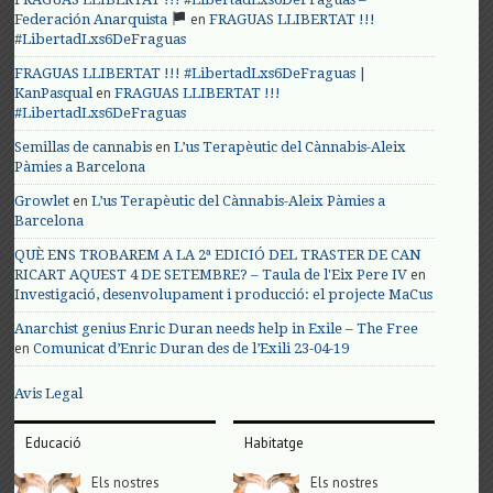
en
Federación Anarquista
FRAGUAS LLIBERTAT !!!
#LibertadLxs6DeFraguas
FRAGUAS LLIBERTAT !!! #LibertadLxs6DeFraguas |
en
KanPasqual
FRAGUAS LLIBERTAT !!!
#LibertadLxs6DeFraguas
en
Semillas de cannabis
L’us Terapèutic del Cànnabis-Aleix
Pàmies a Barcelona
en
Growlet
L’us Terapèutic del Cànnabis-Aleix Pàmies a
Barcelona
QUÈ ENS TROBAREM A LA 2ª EDICIÓ DEL TRASTER DE CAN
en
RICART AQUEST 4 DE SETEMBRE? – Taula de l'Eix Pere IV
Investigació, desenvolupament i producció: el projecte MaCus
Anarchist genius Enric Duran needs help in Exile – The Free
en
Comunicat d’Enric Duran des de l’Exili 23-04-19
Avis Legal
Educació
Habitatge
Els nostres
Els nostres