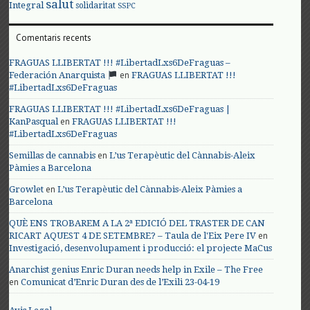
salut
Integral
solidaritat
SSPC
Comentaris recents
FRAGUAS LLIBERTAT !!! #LibertadLxs6DeFraguas –
en
Federación Anarquista
FRAGUAS LLIBERTAT !!!
#LibertadLxs6DeFraguas
FRAGUAS LLIBERTAT !!! #LibertadLxs6DeFraguas |
en
KanPasqual
FRAGUAS LLIBERTAT !!!
#LibertadLxs6DeFraguas
en
Semillas de cannabis
L’us Terapèutic del Cànnabis-Aleix
Pàmies a Barcelona
en
Growlet
L’us Terapèutic del Cànnabis-Aleix Pàmies a
Barcelona
QUÈ ENS TROBAREM A LA 2ª EDICIÓ DEL TRASTER DE CAN
en
RICART AQUEST 4 DE SETEMBRE? – Taula de l'Eix Pere IV
Investigació, desenvolupament i producció: el projecte MaCus
Anarchist genius Enric Duran needs help in Exile – The Free
en
Comunicat d’Enric Duran des de l’Exili 23-04-19