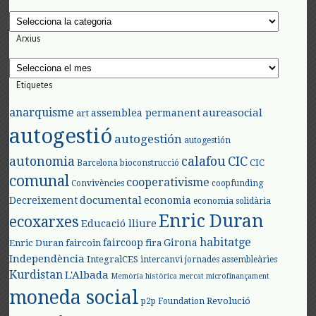
Categories
Arxius
Arxius
Etiquetes
anarquisme
aureasocial
assemblea permanent
art
autogestió
autogestión
autogestión
autonomia
calafou
CIC
CIC
Barcelona
bioconstrucció
comunal
cooperativisme
Convivències
coopfunding
documental
Decreixement
economia
economia solidària
Enric Duran
ecoxarxes
Educació lliure
habitatge
faircoop
Girona
Enric Duran
faircoin
fira
Independència
IntegralCES
intercanvi
jornades assembleàries
Kurdistan
L'Albada
Memòria històrica
mercat
microfinançament
moneda social
Revolució
p2p Foundation