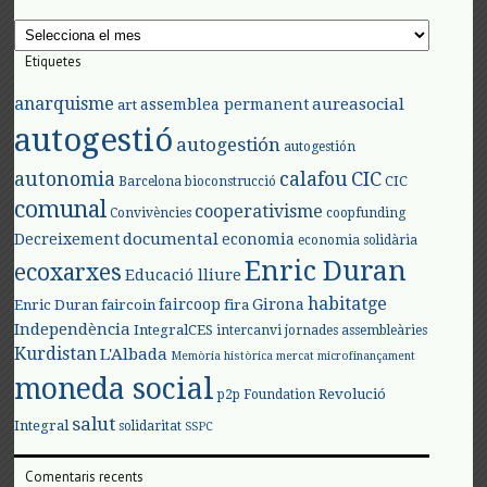
Arxius
Etiquetes
anarquisme
aureasocial
assemblea permanent
art
autogestió
autogestión
autogestión
autonomia
calafou
CIC
CIC
Barcelona
bioconstrucció
comunal
cooperativisme
Convivències
coopfunding
documental
Decreixement
economia
economia solidària
Enric Duran
ecoxarxes
Educació lliure
habitatge
faircoop
Girona
Enric Duran
faircoin
fira
Independència
IntegralCES
intercanvi
jornades assembleàries
Kurdistan
L'Albada
Memòria històrica
mercat
microfinançament
moneda social
Revolució
p2p Foundation
salut
Integral
solidaritat
SSPC
Comentaris recents