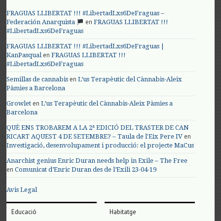
FRAGUAS LLIBERTAT !!! #LibertadLxs6DeFraguas –
en
Federación Anarquista
FRAGUAS LLIBERTAT !!!
#LibertadLxs6DeFraguas
FRAGUAS LLIBERTAT !!! #LibertadLxs6DeFraguas |
en
KanPasqual
FRAGUAS LLIBERTAT !!!
#LibertadLxs6DeFraguas
en
Semillas de cannabis
L’us Terapèutic del Cànnabis-Aleix
Pàmies a Barcelona
en
Growlet
L’us Terapèutic del Cànnabis-Aleix Pàmies a
Barcelona
QUÈ ENS TROBAREM A LA 2ª EDICIÓ DEL TRASTER DE CAN
en
RICART AQUEST 4 DE SETEMBRE? – Taula de l'Eix Pere IV
Investigació, desenvolupament i producció: el projecte MaCus
Anarchist genius Enric Duran needs help in Exile – The Free
en
Comunicat d’Enric Duran des de l’Exili 23-04-19
Avis Legal
Educació
Habitatge