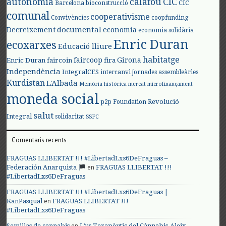
autonomia
calafou
CIC
CIC
Barcelona
bioconstrucció
comunal
cooperativisme
Convivències
coopfunding
documental
Decreixement
economia
economia solidària
Enric Duran
ecoxarxes
Educació lliure
habitatge
faircoop
Girona
Enric Duran
faircoin
fira
Independència
IntegralCES
intercanvi
jornades assembleàries
Kurdistan
L'Albada
Memòria històrica
mercat
microfinançament
moneda social
Revolució
p2p Foundation
salut
Integral
solidaritat
SSPC
Comentaris recents
FRAGUAS LLIBERTAT !!! #LibertadLxs6DeFraguas –
en
Federación Anarquista
FRAGUAS LLIBERTAT !!!
#LibertadLxs6DeFraguas
FRAGUAS LLIBERTAT !!! #LibertadLxs6DeFraguas |
en
KanPasqual
FRAGUAS LLIBERTAT !!!
#LibertadLxs6DeFraguas
en
Semillas de cannabis
L’us Terapèutic del Cànnabis-Aleix