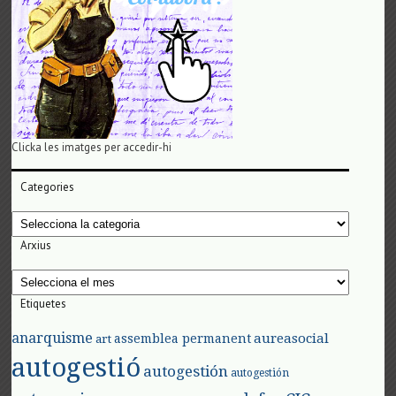
Clicka les imatges per accedir-hi
Categories
Categories
Arxius
Arxius
Etiquetes
anarquisme
aureasocial
assemblea permanent
art
autogestió
autogestión
autogestión