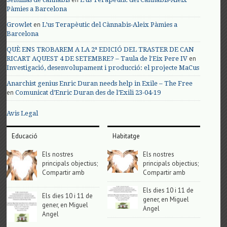
Pàmies a Barcelona
en
Growlet
L’us Terapèutic del Cànnabis-Aleix Pàmies a
Barcelona
QUÈ ENS TROBAREM A LA 2ª EDICIÓ DEL TRASTER DE CAN
en
RICART AQUEST 4 DE SETEMBRE? – Taula de l'Eix Pere IV
Investigació, desenvolupament i producció: el projecte MaCus
Anarchist genius Enric Duran needs help in Exile – The Free
en
Comunicat d’Enric Duran des de l’Exili 23-04-19
Avis Legal
Educació
Habitatge
Els nostres
Els nostres
principals objectius;
principals objectius;
Compartir amb
Compartir amb
Els dies 10 i 11 de
Els dies 10 i 11 de
gener, en Miguel
gener, en Miguel
Angel
Angel