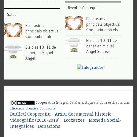
Revolució Integral
Salut
Els nostres
principals objectius;
Els nostres
Compartir amb els
principals objectius;
Compartir amb
Els dies 10 i 11 de
gener, en Miguel
Els dies 10 i 11 de
Angel Suarez,
gener, en Miguel
Angel
Cooperativa Integral Catalana. Aquesta obra està sota una
Llicència Creative Commons
.
Butlletí Cooperatiu
Arxiu documental històric
videogràfic (2010-2018)
Ecoxarxes
Moneda Social-
Integralces
Donacions