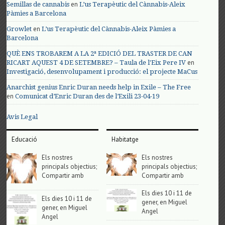
en
Semillas de cannabis
L’us Terapèutic del Cànnabis-Aleix
Pàmies a Barcelona
en
Growlet
L’us Terapèutic del Cànnabis-Aleix Pàmies a
Barcelona
QUÈ ENS TROBAREM A LA 2ª EDICIÓ DEL TRASTER DE CAN
en
RICART AQUEST 4 DE SETEMBRE? – Taula de l'Eix Pere IV
Investigació, desenvolupament i producció: el projecte MaCus
Anarchist genius Enric Duran needs help in Exile – The Free
en
Comunicat d’Enric Duran des de l’Exili 23-04-19
Avis Legal
Educació
Habitatge
Els nostres
Els nostres
principals objectius;
principals objectius;
Compartir amb
Compartir amb
Els dies 10 i 11 de
Els dies 10 i 11 de
gener, en Miguel
gener, en Miguel
Angel
Angel