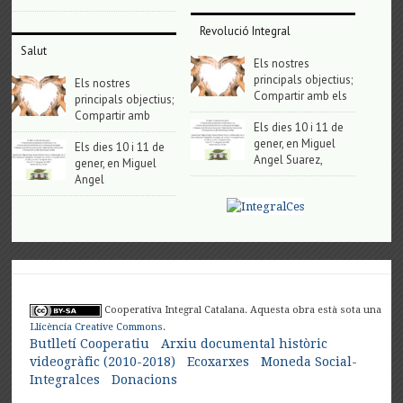
Revolució Integral
Salut
Els nostres
principals objectius;
Els nostres
Compartir amb els
principals objectius;
Compartir amb
Els dies 10 i 11 de
gener, en Miguel
Els dies 10 i 11 de
Angel Suarez,
gener, en Miguel
Angel
Cooperativa Integral Catalana. Aquesta obra està sota una
Llicència Creative Commons
.
Butlletí Cooperatiu
Arxiu documental històric
videogràfic (2010-2018)
Ecoxarxes
Moneda Social-
Integralces
Donacions