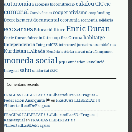
autonomia
calafou
CIC
CIC
Barcelona
bioconstrucció
comunal
cooperativisme
Convivències
coopfunding
documental
Decreixement
economia
economia solidària
Enric Duran
ecoxarxes
Educació lliure
habitatge
faircoop
Girona
Enric Duran
faircoin
fira
Independència
IntegralCES
intercanvi
jornades assembleàries
Kurdistan
L'Albada
Memòria històrica
mercat
microfinançament
moneda social
Revolució
p2p Foundation
salut
Integral
solidaritat
SSPC
Comentaris recents
FRAGUAS LLIBERTAT !!! #LibertadLxs6DeFraguas –
en
Federación Anarquista
FRAGUAS LLIBERTAT !!!
#LibertadLxs6DeFraguas
FRAGUAS LLIBERTAT !!! #LibertadLxs6DeFraguas |
en
KanPasqual
FRAGUAS LLIBERTAT !!!
#LibertadLxs6DeFraguas