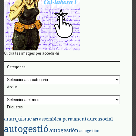
Clicka les imatges per accedir-hi
Categories
Categories
Arxius
Arxius
Etiquetes
anarquisme
aureasocial
assemblea permanent
art
autogestió
autogestión
autogestión