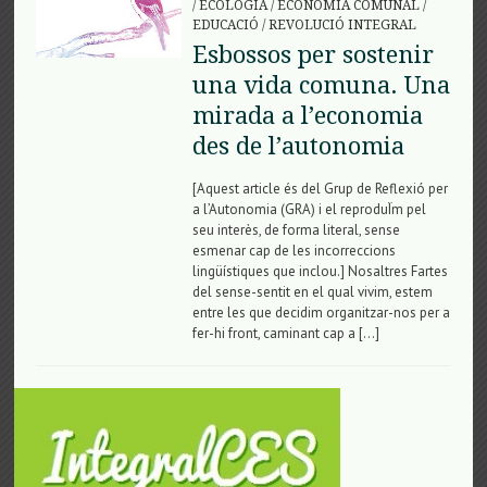
/
ECOLOGIA
/
ECONOMIA COMUNAL
/
EDUCACIÓ
/
REVOLUCIÓ INTEGRAL
Esbossos per sostenir
una vida comuna. Una
mirada a l’economia
des de l’autonomia
[Aquest article és del Grup de Reflexió per
a l’Autonomia (GRA) i el reproduÏm pel
seu interès, de forma literal, sense
esmenar cap de les incorreccions
lingüístiques que inclou.] Nosaltres Far­tes
del sense-sen­tit en el qual vivim, estem
entre les que deci­dim orga­nit­zar-nos per a
fer-hi front, cami­nant cap a […]