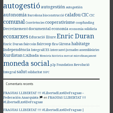
autogestió
autogestión
autogestión
autonomia
calafou
CIC
CIC
Barcelona
bioconstrucció
comunal
cooperativisme
Convivències
coopfunding
documental
Decreixement
economia
economia solidària
Enric Duran
ecoxarxes
Educació lliure
habitatge
faircoop
Girona
Enric Duran
faircoin
fira
Independència
IntegralCES
intercanvi
jornades assembleàries
Kurdistan
L'Albada
Memòria històrica
mercat
microfinançament
moneda social
Revolució
p2p Foundation
salut
Integral
solidaritat
SSPC
Comentaris recents
FRAGUAS LLIBERTAT !!! #LibertadLxs6DeFraguas –
en
Federación Anarquista
FRAGUAS LLIBERTAT !!!
#LibertadLxs6DeFraguas
FRAGUAS LLIBERTAT !!! #LibertadLxs6DeFraguas |