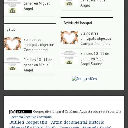
gener, en Miguel
gener, en Miguel
Angel
Angel
Revolució Integral
Salut
Els nostres
principals objectius;
Els nostres
Compartir amb els
principals objectius;
Compartir amb
Els dies 10 i 11 de
gener, en Miguel
Els dies 10 i 11 de
Angel Suarez,
gener, en Miguel
Angel
Cooperativa Integral Catalana. Aquesta obra està sota una
Llicència Creative Commons
.
Butlletí Cooperatiu
Arxiu documental històric