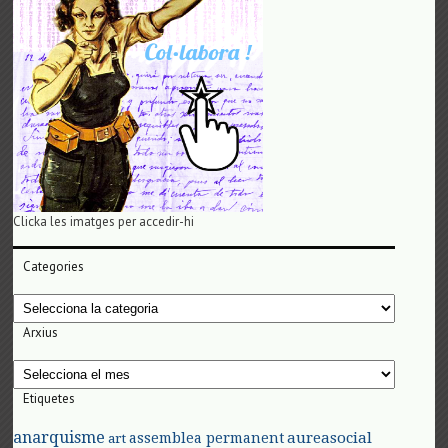
Clicka les imatges per accedir-hi
Categories
Categories
Arxius
Arxius
Etiquetes
anarquisme
aureasocial
assemblea permanent
art