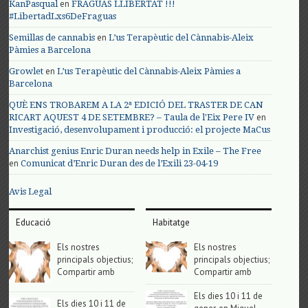
en
KanPasqual
FRAGUAS LLIBERTAT !!!
#LibertadLxs6DeFraguas
en
Semillas de cannabis
L’us Terapèutic del Cànnabis-Aleix
Pàmies a Barcelona
en
Growlet
L’us Terapèutic del Cànnabis-Aleix Pàmies a
Barcelona
QUÈ ENS TROBAREM A LA 2ª EDICIÓ DEL TRASTER DE CAN
en
RICART AQUEST 4 DE SETEMBRE? – Taula de l'Eix Pere IV
Investigació, desenvolupament i producció: el projecte MaCus
Anarchist genius Enric Duran needs help in Exile – The Free
en
Comunicat d’Enric Duran des de l’Exili 23-04-19
Avis Legal
Educació
Habitatge
Els nostres
Els nostres
principals objectius;
principals objectius;
Compartir amb
Compartir amb
Els dies 10 i 11 de
Els dies 10 i 11 de