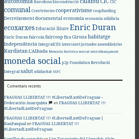
autonomia
calafou
CIC
CIC
Barcelona
bioconstrucció
comunal
cooperativisme
Convivències
coopfunding
documental
Decreixement
economia
economia solidària
Enric Duran
ecoxarxes
Educació lliure
habitatge
faircoop
Girona
Enric Duran
faircoin
fira
Independència
IntegralCES
intercanvi
jornades assembleàries
Kurdistan
L'Albada
Memòria històrica
mercat
microfinançament
moneda social
Revolució
p2p Foundation
salut
Integral
solidaritat
SSPC
Comentaris recents
FRAGUAS LLIBERTAT !!! #LibertadLxs6DeFraguas –
en
Federación Anarquista
FRAGUAS LLIBERTAT !!!
#LibertadLxs6DeFraguas
FRAGUAS LLIBERTAT !!! #LibertadLxs6DeFraguas |
en
KanPasqual
FRAGUAS LLIBERTAT !!!
#LibertadLxs6DeFraguas
en
Semillas de cannabis
L’us Terapèutic del Cànnabis-Aleix