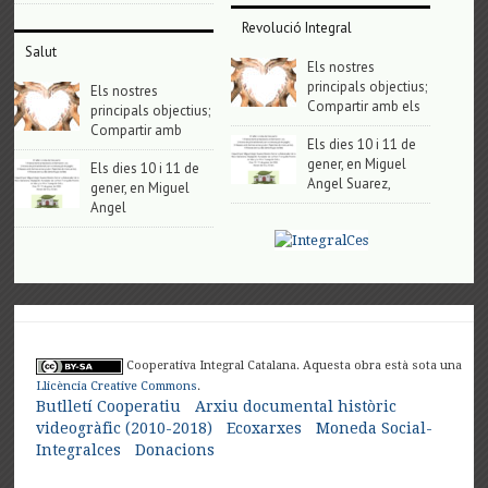
Revolució Integral
Salut
Els nostres
principals objectius;
Els nostres
Compartir amb els
principals objectius;
Compartir amb
Els dies 10 i 11 de
gener, en Miguel
Els dies 10 i 11 de
Angel Suarez,
gener, en Miguel
Angel
Cooperativa Integral Catalana. Aquesta obra està sota una
Llicència Creative Commons
.
Butlletí Cooperatiu
Arxiu documental històric
videogràfic (2010-2018)
Ecoxarxes
Moneda Social-
Integralces
Donacions