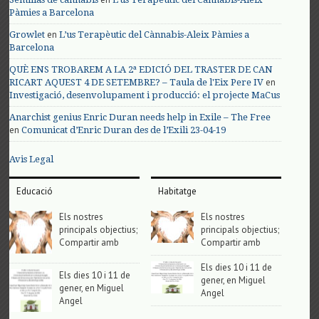
Pàmies a Barcelona
en
Growlet
L’us Terapèutic del Cànnabis-Aleix Pàmies a
Barcelona
QUÈ ENS TROBAREM A LA 2ª EDICIÓ DEL TRASTER DE CAN
en
RICART AQUEST 4 DE SETEMBRE? – Taula de l'Eix Pere IV
Investigació, desenvolupament i producció: el projecte MaCus
Anarchist genius Enric Duran needs help in Exile – The Free
en
Comunicat d’Enric Duran des de l’Exili 23-04-19
Avis Legal
Educació
Habitatge
Els nostres
Els nostres
principals objectius;
principals objectius;
Compartir amb
Compartir amb
Els dies 10 i 11 de
Els dies 10 i 11 de
gener, en Miguel
gener, en Miguel
Angel
Angel