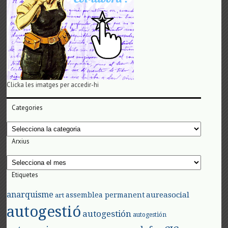
Clicka les imatges per accedir-hi
Categories
Categories
Arxius
Arxius
Etiquetes
anarquisme
aureasocial
assemblea permanent
art
autogestió
autogestión
autogestión