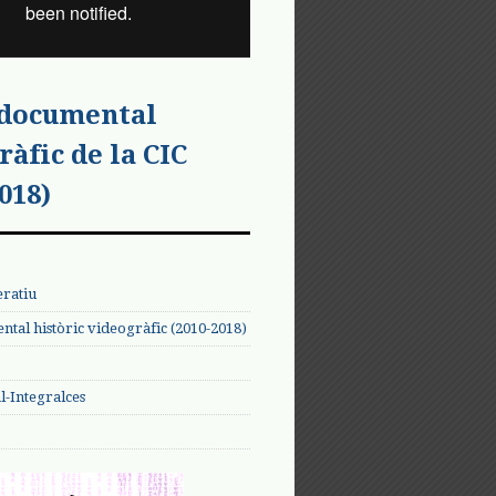
 documental
ràfic de la CIC
018)
eratiu
tal històric videogràfic (2010-2018)
-Integralces