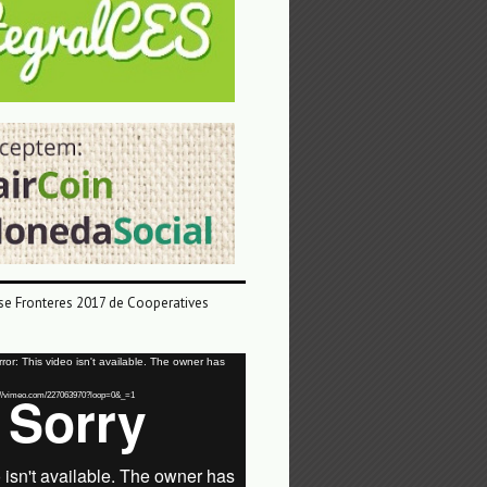
e Fronteres 2017 de Cooperatives
or: This video isn't available. The owner has
tps://vimeo.com/227063970?loop=0&_=1