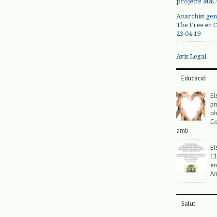
projecte MaC
Anarchist gen
en
The Free
C
23-04-19
Avis Legal
Educació
El
pr
ob
Co
amb
El
11
en
An
Salut