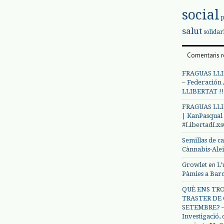
social
salut
solidar
Comentaris r
FRAGUAS LLI
– Federación
LLIBERTAT !!
FRAGUAS LLI
| KanPasqual
#LibertadLx
Semillas de c
Cànnabis-Ale
en
Growlet
L’
Pàmies a Bar
QUÈ ENS TRO
TRASTER DE 
SETEMBRE? – 
Investigació,