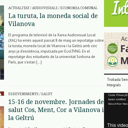
ACTUALITAT
/
AUDIOVISUALS
/
ECONOMIA COMUNAL
La turuta, la moneda social de
Vilanova
El programa de televisió de la Xarxa Audiovisual Local
(XAL) ha emès aquest passat 8 de maig un reportatge sobre
la turuta, moneda local de Vilanova i la Geltrú amb cinc
anys ja d’existència, impulsada per Ecol3VNG. En el
reportatge dos estudiants de la universitat Sorbona de
París, que s’estan […]
Trobada Sens
Integrals
ESDEVENIMENTS
/
SALUT
Reproductor
Code PrivacyErr
been notified.
15-16 de novembre. Jornades de
de
Baixa el fitxer: ht
vídeo
salut Cos, Ment, Cor a Vilanova i
la Geltrú