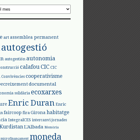
e
assemblea permanent
art
autogestió
l
autonomia
ón
autogestión
calafou
CIC
CIC
construcció
l
cooperativisme
Convivències
documental
Decreixement
ecoxarxes
onomia solidària
Enric Duran
iure
Enric
habitatge
faircoop
Girona
in
fira
cia
IntegralCES
intercanvi
jornades
Kurdistan
L'Albada
Memòria
moneda
microfinançament