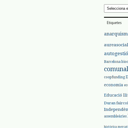
Arxius
Etiquetes
anarquism
aureasocia
autogesti
Barcelona
bio
comuna
coopfunding
economia
ec
Educació ll
Duran
fairco
Independèn
assembleàries
històrica
mercat