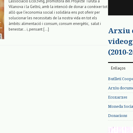
L’associació Ecol3vng, promotora del Projecte Turuta a
Vilanova i la Geltrú, amb la intenció de donar a conèixer tot
allò que l’economia social i solidària ens pot oferir per
solucionar les necessitats de la nostra vida en tot els
àmbits: alimentació i consum, consum energètic, salut i
Arxiu
benestar… i, pensant […]
videog
(2010-2
Enllaços
Butlletí Coop
Arxiu documen
Ecoxarxes
Moneda Social
Donacions