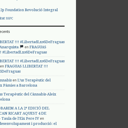
Revolució Integral
p2p Foundation
itat
SSPC
ecents
BERTAT !!! #LibertadLxs6DeFraguas
en
 Anarquista
FRAGUAS
! #LibertadLxs6DeFraguas
BERTAT !!! #LibertadLxs6DeFraguas
en
FRAGUAS LLIBERTAT !!!
s6DeFraguas
en
annabis
L’us Terapèutic del
ix Pàmies a Barcelona
us Terapèutic del Cànnabis-Aleix
celona
BAREM A LA 2ª EDICIÓ DEL
CAN RICART AQUEST 4 DE
en
Taula de l'Eix Pere IV
 desenvolupament i producció: el