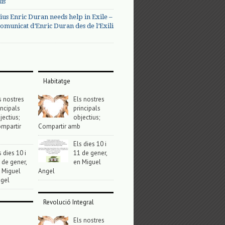
us
ius Enric Duran needs help in Exile –
omunicat d’Enric Duran des de l’Exili
Habitatge
s nostres
Els nostres
incipals
principals
jectius;
objectius;
mpartir
Compartir amb
Els dies 10 i
s dies 10 i
11 de gener,
 de gener,
en Miguel
 Miguel
Angel
gel
Revolució Integral
Els nostres